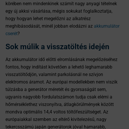
körében nem mindenkinek számít nagy anyagi tételnek
egy új akksi vásárlása, mégis sokukat foglalkoztatja,
hogy hogyan lehet megelőzni az alkatrész
meghibásodását, minél jobban elodázni az
akkumulátor
cserét
?
Sok múlik a visszatöltés idején
Az akkumulátor idő előtti elromlásának megelőzéséhez
fontos, hogy indítást követően a lehető leghamarabb
visszatöltődjön, valamint parkolásnál ne szívjon
elektromos áramot. Az európai modellekben nem viszik
túlzásba a generátor méretét és gyorsaságát sem,
ugyanis nagyobb fordulatszámon tudja csak elérni a
hőmérséklethez viszonyítva, átlagkörülmények között
mondva optimális 14,4 voltos töltőfeszültséget. Az
európaiakkal szemben az eltérő kivitelezésű, nagy
tekercsszámú japán generátorok jóval hamarabb,