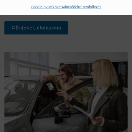
Cookie nyilatkozat
Adatvédelmi szabályzat
Mítoszok, amiktől mi is csak fogjuk a fejünket
Érdekel, elolvasom