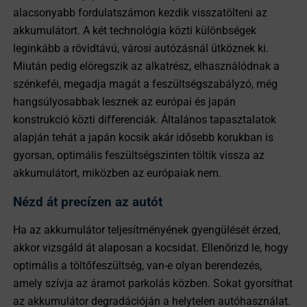
alacsonyabb fordulatszámon kezdik visszatölteni az
akkumulátort. A két technológia közti különbségek
leginkább a rövidtávú, városi autózásnál ütköznek ki.
Miután pedig elöregszik az alkatrész, elhasználódnak a
szénkeféi, megadja magát a feszültségszabályzó, még
hangsúlyosabbak lesznek az európai és japán
konstrukció közti differenciák. Általános tapasztalatok
alapján tehát a japán kocsik akár idősebb korukban is
gyorsan, optimális feszültségszinten töltik vissza az
akkumulátort, miközben az európaiak nem.
Nézd át precízen az autót
Ha az akkumulátor teljesítményének gyengülését érzed,
akkor vizsgáld át alaposan a kocsidat. Ellenőrizd le, hogy
optimális a töltőfeszültség, van-e olyan berendezés,
amely szívja az áramot parkolás közben. Sokat gyorsíthat
az akkumulátor degradációján a helytelen autóhasználat.