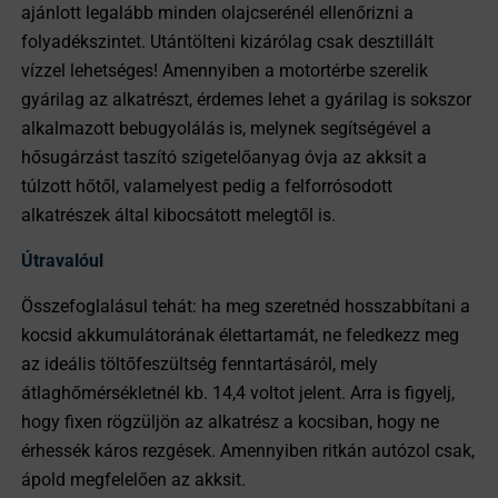
ajánlott legalább minden olajcserénél ellenőrizni a
folyadékszintet. Utántölteni kizárólag csak desztillált
vízzel lehetséges! Amennyiben a motortérbe szerelik
gyárilag az alkatrészt, érdemes lehet a gyárilag is sokszor
alkalmazott bebugyolálás is, melynek segítségével a
hősugárzást taszító szigetelőanyag óvja az akksit a
túlzott hőtől, valamelyest pedig a felforrósodott
alkatrészek által kibocsátott melegtől is.
Útravalóul
Összefoglalásul tehát: ha meg szeretnéd hosszabbítani a
kocsid akkumulátorának élettartamát, ne feledkezz meg
az ideális töltőfeszültség fenntartásáról, mely
átlaghőmérsékletnél kb. 14,4 voltot jelent. Arra is figyelj,
hogy fixen rögzüljön az alkatrész a kocsiban, hogy ne
érhessék káros rezgések. Amennyiben ritkán autózol csak,
ápold megfelelően az akksit.