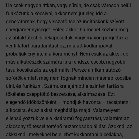
Ha csak nagyon ritkán, vagy sűrűn, de csak városon belül
furikázunk a kocsival, akkor nem jut elég idő a
generátornak, hogy visszatöltse az indításkor kiszívott
energiamennyiséget. Főleg akkor, ha menet közben még
az ablakfűtést is bekapcsoltuk, vagy maxon pörgettük a
ventillátort párátlanításhoz, mialatt ködlámpával
próbáljuk enyhíteni a körülményt. Nem csak az akksi, de
más alkatrészek számára is a rendszeresebb, nagyobb
távú kocsikázás az optimális. Persze a ritkán autózó
sofőrök emiatt még nem fognak minden másnap kocsiba
ülni, és furikázni. Számukra ajánlott a szinten tartásra
tökéletes csepptöltő beszerzése, alkalmazása. Ezt
elegendő időközönként – mondjuk havonta – rácsíptetni
a kocsira, és az akksi meghálálja majd. Valamelyest
ellensúlyozzuk vele a kisáramú fogyasztást, valamint az
alacsony töltéssel történő huzamosabb állást. Azoknál az
akksiknál, melyeknél bele lehet kukkantani a cellákba,