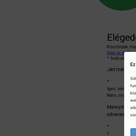
Ez
Süt
fun
köz
web
ada
szo