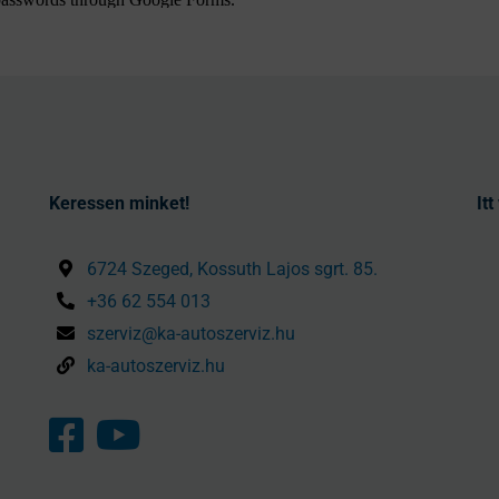
Keressen minket!
It
6724 Szeged, Kossuth Lajos sgrt. 85.
+36 62 554 013
szerviz@ka-autoszerviz.hu
ka-autoszerviz.hu