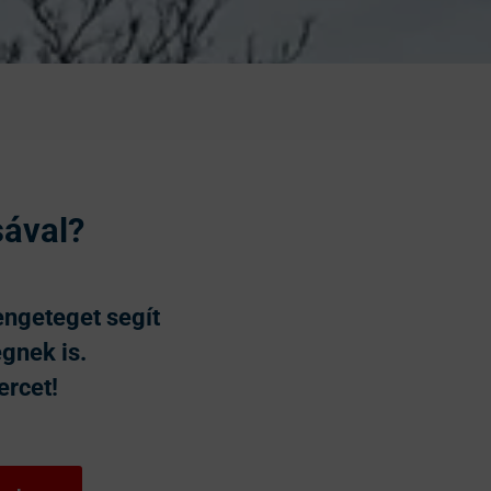
sával?
engeteget segít
gnek is.
ercet!