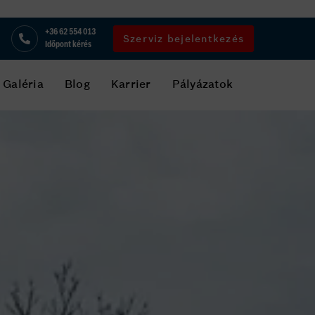
+36 62 554 013
Szerviz bejelentkezés
Időpont kérés
Galéria
Blog
Karrier
Pályázatok