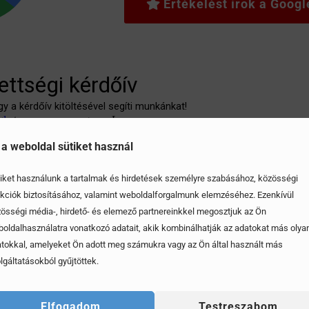
Értékelést írok a Goog
 a weboldal sütiket használ
iket használunk a tartalmak és hirdetések személyre szabásához, közösségi
kciók biztosításához, valamint weboldalforgalmunk elemzéséhez. Ezenkívül
össégi média-, hirdető- és elemező partnereinkkel megosztjuk az Ön
oldalhasználatra vonatkozó adatait, akik kombinálhatják az adatokat más olya
tokkal, amelyeket Ön adott meg számukra vagy az Ön által használt más
lgáltatásokból gyűjtöttek.
Elfogadom
Testreszabom