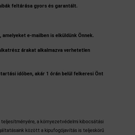
ibák feltárása gyors és garantált.
k, amelyeket e-mailben is elküldünk Önnek.
lkatrész árakat alkalmazva verhetetlen
tartási időben, akár 1 órán belül felkeresi Önt
 teljesítményére, a környezetvédelmi kibocsátási
ltatásaink között a kipufogójavítás is teljeskörű