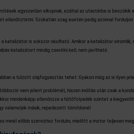
ömítések egyszerűen elkopnak, ezáltal az utastérbe is beszökik 
t ellenőriztetni. Szokatlan szag esetén pedig azonnal forduljo
 katalizátor is sokszor okolható. Amikor a katalizátor elromlik, n
bás katalizátort mindig cserélni kell, nem javítható.
bban a túlzott olajfogyasztás tehet. Gyakori még az is ilyen jel
egtöbbször nem jelent problémát, hiszen indítás után csak a kond
kkor mindenképp ellenőrizze a hűtőfolyadék szintet a kiegyenlít
gy valamelyik másik, repedezett tömítésnél.
mes minél előbb szervizhez fordulni, mielőtt a motor teljesen me