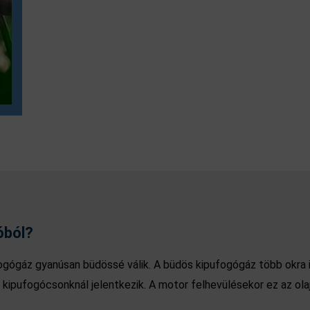
óból?
ogógáz gyanúsan büdössé válik. A büdös kipufogógáz több okra is 
 kipufogócsonknál jelentkezik. A motor felhevülésekor ez az olaj