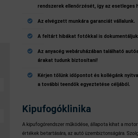
rendszerek ellenőrzését, így az esetleges h
Az elvégzett munkára garanciát vállalunk.
A feltárt hibákat fotókkal is dokumentálju
Az anyacég webáruházában található autóa
árakat tudunk biztosítani!
Kérjen tőlünk időpontot és kollégánk nyitva
a további teendők egyeztetése céljából.
Kipufogóklinika
A kipufogórendszer működése, állapota kihat a motor
értékek betartására, az autó üzembiztonságára. Szolgá