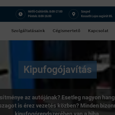
Hétfő-Csütörtök: 8:00-17:00
Szeged
Péntek: 8:00-16:00
Kossuth Lajos sugárút 85.
Szolgáltatásaink
Cégismertető
Kapcsolat
Kipufogójavítás
esítménye az autójának? Esetleg nagyon han
zagot is érez vezetés közben? Minden bizonn
kipufogórendszerében van a hiba.