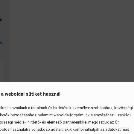
om
a
 a weboldal sütiket használ
iket használunk a tartalmak és hirdetések személyre szabásához, közösségi
kciók biztosításához, valamint weboldalforgalmunk elemzéséhez. Ezenkívül
össégi média-, hirdető- és elemező partnereinkkel megosztjuk az Ön
oldalhasználatra vonatkozó adatait, akik kombinálhatják az adatokat más