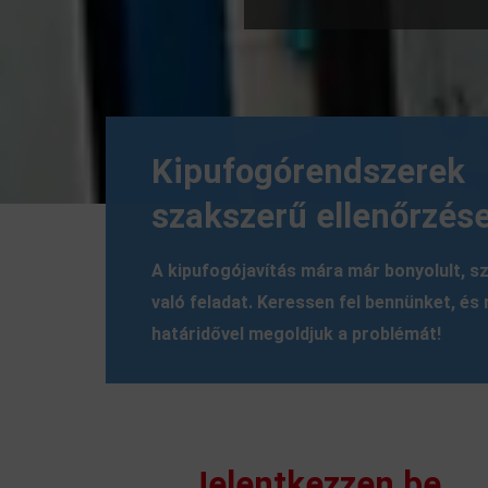
Kipufogórendszerek
szakszerű ellenőrzése
A kipufogójavítás mára már bonyolult, 
való feladat. Keressen fel bennünket, és 
határidővel megoldjuk a problémát!
Jelentkezzen be