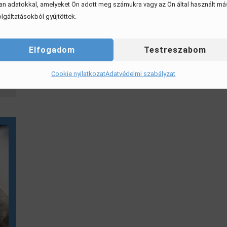
an adatokkal, amelyeket Ön adott meg számukra vagy az Ön által használt má
lgáltatásokból gyűjtöttek.
Elfogadom
Testreszabom
Cookie nyilatkozat
Adatvédelmi szabályzat