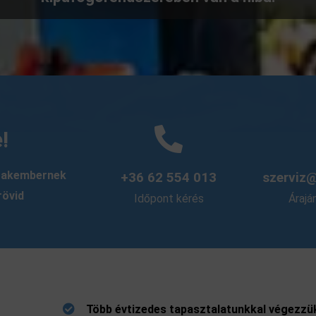
!
szakembernek
+36 62 554 013
szerviz
rövid
Időpont kérés
Árajá
Több évtizedes tapasztalatunkkal végezz