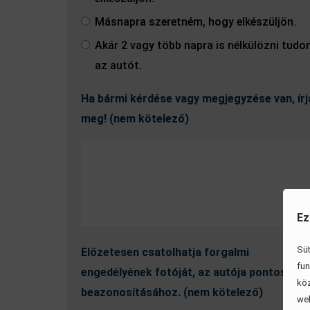
Másnapra szeretném, hogy elkészüljön.
Akár 2 vagy több napra is nélkülözni tud
az autót.
Ha bármi kérdése vagy megjegyzése van, írj
meg! (nem kötelező)
Ez
Süt
Előzetesen csatolhatja forgalmi
fun
engedélyének fotóját, az autója pontos
köz
beazonosításához. (nem kötelező)
web