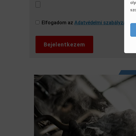
oly
szo
Elfogadom az
Adatvédelmi szabályzatot
.