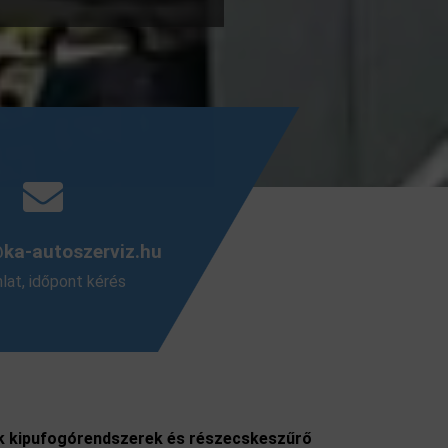
@ka-autoszerviz.hu
nlat, időpont kérés
ük kipufogórendszerek és részecskeszűrő