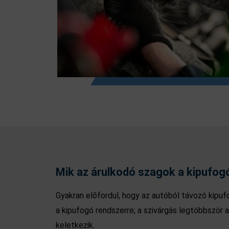
Mik az árulkodó szagok a kipufog
Gyakran előfordul, hogy az autóból távozó kipuf
a kipufogó rendszerre; a szivárgás legtöbbször a
keletkezik.