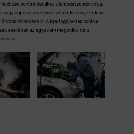
lenőrzés során kiderülhet a lambdaszonda hibája,
ep vagy éppen a részecskeszűrő elszennyeződése
 hibás működése is. A kipufogójavítás során a
szek esetében az egyetlen) megoldás, de a
sokszor.