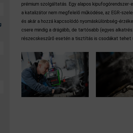
prémium szolgáltatás. Egy alapos kipufogórendszer-el
a katalizátor nem megfelelő működése, az EGR-szel
és akár a hozzá kapcsolódó nyomáskülönbség-érzékelő
g
csere mindig a drágább, de tartósabb (egyes alkatré
részecskeszűrő esetén a tisztítás is csodákat tehet 