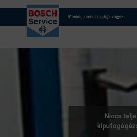
Minden, amire az autója vágyik.
Nincs telj
kipufogógázs