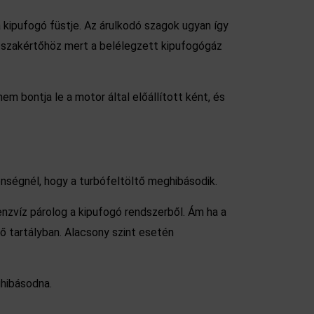
a kipufogó füstje. Az árulkodó szagok ugyan így
n szakértőhöz mert a belélegzett kipufogógáz
em bontja le a motor által előállított ként, és
enségnél, hogy a turbófeltöltő meghibásodik.
enzvíz párolog a kipufogó rendszerből. Ám ha a
ő tartályban. Alacsony szint esetén
ghibásodna.