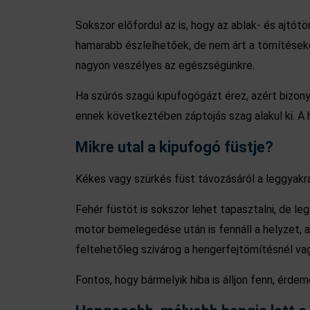
Sokszor előfordul az is, hogy az ablak- és ajtót
hamarabb észlelhetőek, de nem árt a tömítéseke
nagyon veszélyes az egészségünkre.
Ha szúrós szagú kipufogógázt érez, azért bizony a
ennek következtében záptojás szag alakul ki. A hi
Mikre utal a kipufogó füstje?
Kékes vagy szürkés füst távozásáról a leggyakra
Fehér füstöt is sokszor lehet tapasztalni, de l
motor bemelegedése után is fennáll a helyzet, a
feltehetőleg szivárog a hengerfejtömítésnél va
Fontos, hogy bármelyik hiba is álljon fenn, érde