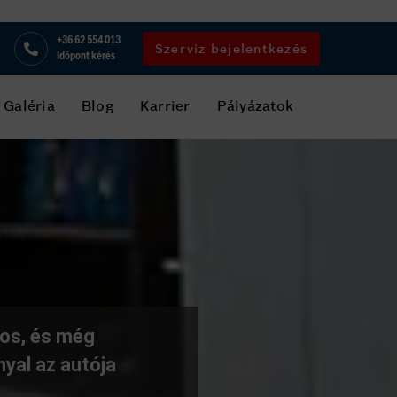
+36 62 554 013
Szerviz bejelentkezés
Időpont kérés
Galéria
Blog
Karrier
Pályázatok
gos, és még
yal az autója