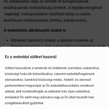
Az adatkezelés ideje az érintett fél böngészőjének
beállításainak módosításáig történik. A legtöbb böngésző
"segítség" menüpontjában található leírás a cookie
beállítások módosításáról (letiltás, bekapcsolás).
A weboldalon alkalmazott cookie-k:
Átmeneti (session) cookie: a session cookie-k az
Érintett látogatása után automatikusan törlődnek. Ezek
a cookie-k arra szolgálnak, hogy a Szolgáltató
Ez a weboldal sütiket használ
Honlapja hatékonyabban és biztonságosabban tudjon
működni, tehát elengedhetetlenek ahhoz, hogy a
Sütiket használunk a tartalmak és hirdetések személyre szabásához,
Honlap egyes funkciói vagy egyes alkalmazások
közösségi funkciók biztosításához, valamint weboldalforgalmunk
megfelelően tudjanak működni.
elemzéséhez. Ezenkívül közösségi média-, hirdető- és elemező
partnereinkkel megosztjuk az Ön weboldalhasználatra vonatkozó
Állandó (persistent) cookie: állandó cookie-t is használ
adatait, akik kombinálhatják az adatokat más olyan adatokkal,
a Szolgáltató a jobb felhasználói élmény érdekében
amelyeket Ön adott meg számukra vagy az Ön által használt más
(pl. optimalizált navigáció nyújtása). Ezek a cookie-k
szolgáltatásokból gyűjtöttek.
hosszabb ideig kerülnek tárolásra a böngésző cookie