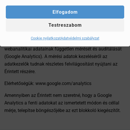
file-jában. Ennek időtartama attól függ, hogy az Érintett
az internetes böngészőjében milyen beállítást
Elfogadom
alkalmaz.
Testreszabom
Biztonsági cookie.
Cookie nyilatkozat
Adatvédelmi szabályzat
Külső szerverek segítik a Honlap látogatottsági és egyéb
webanalitikai adatainak független mérését és auditálását
(Google Analytics). A mérési adatok kezeléséről az
adatkezelők tudnak részletes felvilágosítást nyújtani az
Érintett részére.
Elérhetőségük: www.google.com/analytics
Amennyiben az Érintett nem szeretné, hogy a Google
Analytics a fenti adatokat az ismertetett módon és céllal
mérje, telepítse böngészőjébe az ezt blokkoló kiegészítőt.