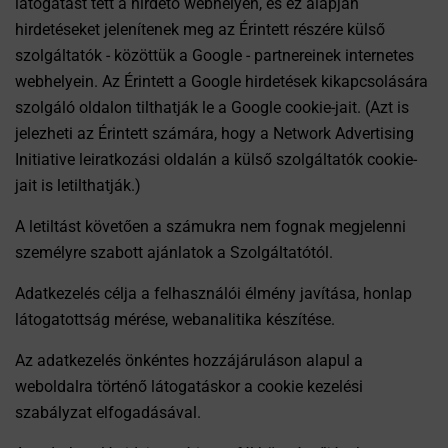
látogatást tett a hirdető webhelyén, és ez alapján
hirdetéseket jelenítenek meg az Érintett részére külső
szolgáltatók - közöttük a Google - partnereinek internetes
webhelyein. Az Érintett a Google hirdetések kikapcsolására
szolgáló oldalon tilthatják le a Google cookie-jait. (Azt is
jelezheti az Érintett számára, hogy a Network Advertising
Initiative leiratkozási oldalán a külső szolgáltatók cookie-
jait is letilthatják.)
A letiltást követően a számukra nem fognak megjelenni
személyre szabott ajánlatok a Szolgáltatótól.
Adatkezelés célja a felhasználói élmény javítása, honlap
látogatottság mérése, webanalitika készítése.
Az adatkezelés önkéntes hozzájáruláson alapul a
weboldalra történő látogatáskor a cookie kezelési
szabályzat elfogadásával.