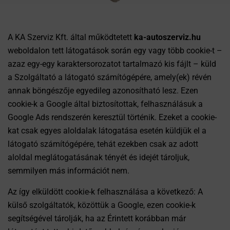
A KA Szerviz Kft. által működtetett
ka-autoszerviz.hu
weboldalon tett látogatások során egy vagy több cookie-t –
azaz egy-egy karaktersorozatot tartalmazó kis fájlt – küld
a Szolgáltató a látogató számítógépére, amely(ek) révén
annak böngészője egyedileg azonosítható lesz. Ezen
cookie-k a Google által biztosítottak, felhasználásuk a
Google Ads rendszerén keresztül történik. Ezeket a cookie-
kat csak egyes aloldalak látogatása esetén küldjük el a
látogató számítógépére, tehát ezekben csak az adott
aloldal meglátogatásának tényét és idejét tároljuk,
semmilyen más információt nem.
Az így elküldött cookie-k felhasználása a következő: A
külső szolgáltatók, közöttük a Google, ezen cookie-k
segítségével tárolják, ha az Érintett korábban már