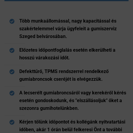
Több munkaállomással, nagy kapacitással és
szakértelemmel várja ügyfeleit a gumiszerviz
Szeged belvárosában.
Előzetes időpontfoglalás esetén elkerülheti a
hosszú várakozási időt.
Defekttűrő, TPMS rendszerrel rendelkező
gumiabroncsok cseréjét is elvégezzük.
A lecserélt gumiabroncsáról vagy kerekéről kérés
esetén gondoskodunk, és "elszállásoljuk" őket a
szezonra gumihotelünkben.
Kérjen tőlünk időpontot és kollégánk nyitvatartási
időben, akár 1 órán belül felkeresi Önt a további