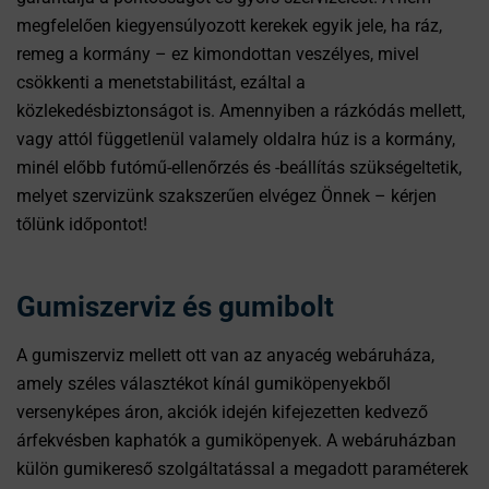
megfelelően kiegyensúlyozott kerekek egyik jele, ha ráz,
remeg a kormány – ez kimondottan veszélyes, mivel
csökkenti a menetstabilitást, ezáltal a
közlekedésbiztonságot is. Amennyiben a rázkódás mellett,
vagy attól függetlenül valamely oldalra húz is a kormány,
minél előbb futómű-ellenőrzés és -beállítás szükségeltetik,
melyet szervizünk szakszerűen elvégez Önnek – kérjen
tőlünk időpontot!
Gumiszerviz és gumibolt
A gumiszerviz mellett ott van az anyacég webáruháza,
amely széles választékot kínál gumiköpenyekből
versenyképes áron, akciók idején kifejezetten kedvező
árfekvésben kaphatók a gumiköpenyek. A webáruházban
külön gumikereső szolgáltatással a megadott paraméterek