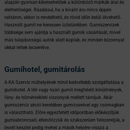
alapján gyorsan kikereshetőek a különböző márkák árai és
elérhetőségei. Ráadásul, ha a kívánt áru nincs éppen
raktáron, akkor is rendelhető, és rövid időn belül átvehető.
Használt gumit ne keressen üzletünkben. Gumiszervizek
többsége sem ajánlja a használt gumik vásárlását, mivel
más tulajdonságú autók alatt koptak, és minden bizonnyal
okkal lettek lecserélve.
Gumihotel, gumitárolás
A KA Szerviz műhelyének mind kedveltebb szolgáltatása a
gumihotel. A téli vagy nyári gumit megfelelő körülmények,
fény- és hőmérsékleti viszonyok mellett tároljuk. Akár
gumiszerviz akció keretében gumicserével egy csomagban
is választható. Előre egyeztetett időpontban előkészítjük
gumiabroncsait, ellenőrizzük és szakszerűen felszereljük, a
levett készlet pedig mehet a másik helyére vissza a