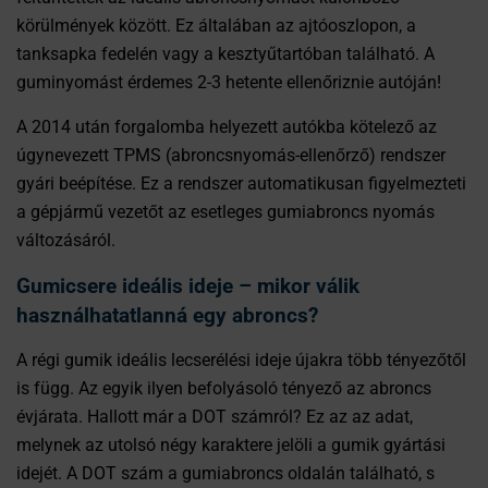
körülmények között. Ez általában az ajtóoszlopon, a
tanksapka fedelén vagy a kesztyűtartóban található. A
guminyomást érdemes 2-3 hetente ellenőriznie autóján!
A 2014 után forgalomba helyezett autókba kötelező az
úgynevezett TPMS (abroncsnyomás-ellenőrző) rendszer
gyári beépítése. Ez a rendszer automatikusan figyelmezteti
a gépjármű vezetőt az esetleges gumiabroncs nyomás
változásáról.
Gumicsere ideális ideje – mikor válik
használhatatlanná egy abroncs?
A régi gumik ideális lecserélési ideje újakra több tényezőtől
is függ. Az egyik ilyen befolyásoló tényező az abroncs
évjárata. Hallott már a DOT számról? Ez az az adat,
melynek az utolsó négy karaktere jelöli a gumik gyártási
idejét. A DOT szám a gumiabroncs oldalán található, s