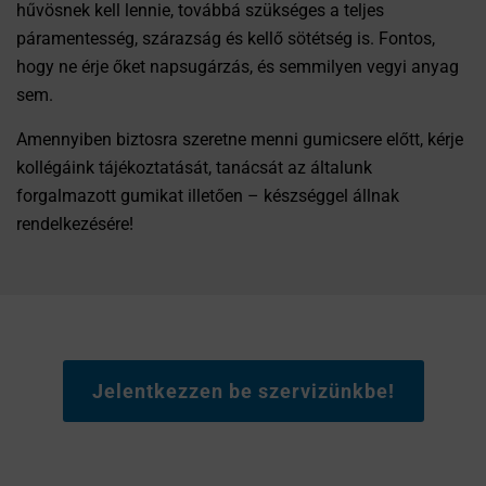
hűvösnek kell lennie, továbbá szükséges a teljes
páramentesség, szárazság és kellő sötétség is. Fontos,
hogy ne érje őket napsugárzás, és semmilyen vegyi anyag
sem.
Amennyiben biztosra szeretne menni gumicsere előtt, kérje
kollégáink tájékoztatását, tanácsát az általunk
forgalmazott gumikat illetően – készséggel állnak
rendelkezésére!
Jelentkezzen be szervizünkbe!