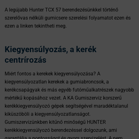
A legújabb Hunter TCX 57 berendezésünkkel történő
szerelővas nélküli gumicsere szerelési folyamatot ezen és
ezen a linken tekintheti meg.
Kiegyensúlyozás, a kerék
centrírozás
Miért fontos a kerekek kiegyensúlyozása? A
kiegyensúlyozatlan kerekek a gumiabroncsok, a
kerékcsapágyak és más egyéb futóműalkatrészek nagyobb
mértékű kopásához vezet. A KA Gumiszerviz korszerű
kerékkiegyensúlyozó gépek segítségével maradéktalanul
kiküszöböli a kiegyensúlyozatlanságot.
Gumiszervizünkben kitűnő minőségű HUNTER
kerékkiegyensúlyozó berendezéssel dolgozunk, ami
garantálja a pontosságot és gyors szervizelést. A nem