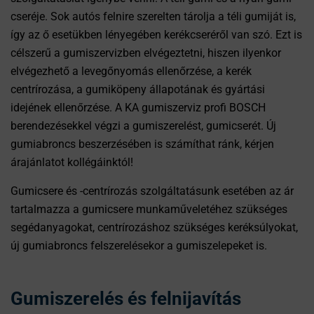
cseréje. Sok autós felnire szerelten tárolja a téli gumiját is,
így az ő esetükben lényegében kerékcseréről van szó. Ezt is
célszerű a gumiszervizben elvégeztetni, hiszen ilyenkor
elvégezhető a levegőnyomás ellenőrzése, a kerék
centrírozása, a gumiköpeny állapotának és gyártási
idejének ellenőrzése. A KA gumiszerviz profi BOSCH
berendezésekkel végzi a gumiszerelést, gumicserét. Új
gumiabroncs beszerzésében is számíthat ránk, kérjen
árajánlatot kollégáinktól!
Gumicsere és -centrírozás szolgáltatásunk esetében az ár
tartalmazza a gumicsere munkaműveletéhez szükséges
segédanyagokat, centrírozáshoz szükséges keréksúlyokat,
új gumiabroncs felszerelésekor a gumiszelepeket is.
Gumiszerelés és felnijavítás