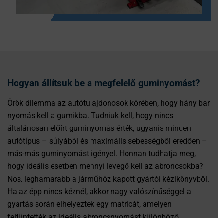
Hogyan állítsuk be a megfelelő guminyomást?
Örök dilemma az autótulajdonosok körében, hogy hány bar
nyomás kell a gumikba. Tudniuk kell, hogy nincs
általánosan előírt guminyomás érték, ugyanis minden
autótípus – súlyából és maximális sebességből eredően –
más-más guminyomást igényel. Honnan tudhatja meg,
hogy ideális esetben mennyi levegő kell az abroncsokba?
Nos, leghamarabb a járműhöz kapott gyártói kézikönyvből.
Ha az épp nincs kéznél, akkor nagy valószínűséggel a
gyártás során elhelyeztek egy matricát, amelyen
feltüntették az ideális abroncsnyomást különböző