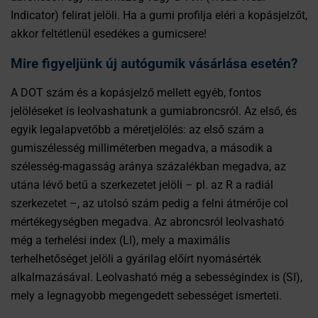
Indicator) felirat jelöli. Ha a gumi profilja eléri a kopásjelzőt,
akkor feltétlenül esedékes a gumicsere!
Mire figyeljünk új autógumik vásárlása esetén?
A DOT szám és a kopásjelző mellett egyéb, fontos
jelöléseket is leolvashatunk a gumiabroncsról. Az első, és
egyik legalapvetőbb a méretjelölés: az első szám a
gumiszélesség milliméterben megadva, a második a
szélesség-magasság aránya százalékban megadva, az
utána lévő betű a szerkezetet jelöli – pl. az R a radiál
szerkezetet –, az utolsó szám pedig a felni átmérője col
mértékegységben megadva. Az abroncsról leolvasható
még a terhelési index (LI), mely a maximális
terhelhetőséget jelöli a gyárilag előírt nyomásérték
alkalmazásával. Leolvasható még a sebességindex is (SI),
mely a legnagyobb megengedett sebességet ismerteti.