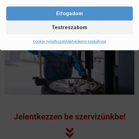
Elfogadom
Testreszabom
Cookie nyilatkozat
Adatvédelmi szabályzat
Jelentkezzen be szervizünkbe!