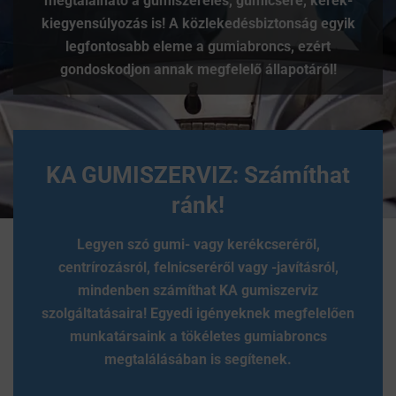
megtalálható a gumiszerelés, gumicsere, kerék-
kiegyensúlyozás is! A közlekedésbiztonság egyik
legfontosabb eleme a gumiabroncs, ezért
gondoskodjon annak megfelelő állapotáról!
KA GUMISZERVIZ: Számíthat
ránk!
Legyen szó gumi- vagy kerékcseréről,
centrírozásról, felnicseréről vagy -javításról,
mindenben számíthat KA gumiszerviz
szolgáltatásaira! Egyedi igényeknek megfelelően
munkatársaink a tökéletes gumiabroncs
megtalálásában is segítenek.