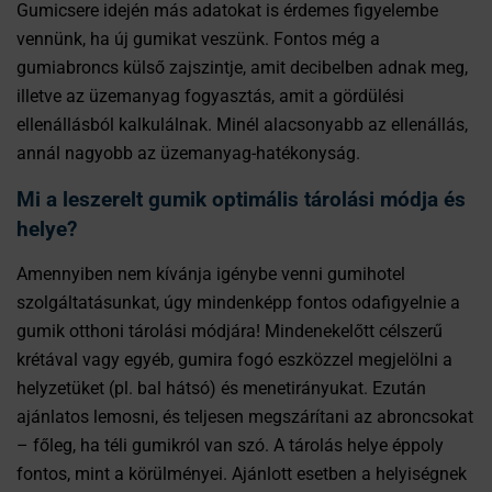
Gumicsere idején más adatokat is érdemes figyelembe
vennünk, ha új gumikat veszünk. Fontos még a
gumiabroncs külső zajszintje, amit decibelben adnak meg,
illetve az üzemanyag fogyasztás, amit a gördülési
ellenállásból kalkulálnak. Minél alacsonyabb az ellenállás,
annál nagyobb az üzemanyag-hatékonyság.
Mi a leszerelt gumik optimális tárolási módja és
helye?
Amennyiben nem kívánja igénybe venni gumihotel
szolgáltatásunkat, úgy mindenképp fontos odafigyelnie a
gumik otthoni tárolási módjára! Mindenekelőtt célszerű
krétával vagy egyéb, gumira fogó eszközzel megjelölni a
helyzetüket (pl. bal hátsó) és menetirányukat. Ezután
ajánlatos lemosni, és teljesen megszárítani az abroncsokat
– főleg, ha téli gumikról van szó. A tárolás helye éppoly
fontos, mint a körülményei. Ajánlott esetben a helyiségnek