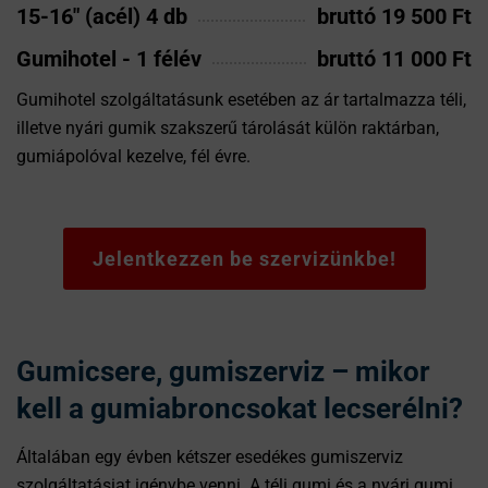
15-16" (acél) 4 db
bruttó 19 500 Ft
Gumihotel - 1 félév
bruttó 11 000 Ft
Gumihotel szolgáltatásunk esetében az ár tartalmazza téli,
illetve nyári gumik szakszerű tárolását külön raktárban,
gumiápolóval kezelve, fél évre.
Jelentkezzen be szervizünkbe!
Gumicsere, gumiszerviz – mikor
kell a gumiabroncsokat lecserélni?
Általában egy évben kétszer esedékes gumiszerviz
szolgáltatásiat igénybe venni. A téli gumi és a nyári gumi