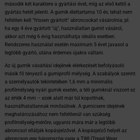
második két karaktere a gyártási évet, míg az első kettő a
gyártás hetét jelenti. A gumik élettartama 10 év, tehát nem
feltétlen kell "frissen gyártott" abroncsokat vásárolnia; pl.
ha egy 4 éve gyártott "új", használatlan gumit vásárol,
akkor azt még 6 évig használhatja ideális esetben.
Rendszeres használat esetén maximum 5 évet javasol a
legtöbb gyártó, utána érdemes újakra váltani.
Az új gumik vásárlási idejének elérkezését befolyásoló
másik fő tényező a gumiprofil mélység. A szabályok szerint
a személyautók tekintetében 1,6 mm a minimális
profilmélység nyári gumik esetén, a téli gumiknál viszont ez
az érték 4 mm – ezek alatt már túl kopottnak,
használhatatlannak minősülnek. A gumicsere idejének
meghatározásához nem feltétlenül van szükség
profilmélység-mérőre, ugyanis mára már a legtöbb
abroncsot ellátják kopásjelzővel. A kopásjelző helyét az
abroncson egy háromszög vagy a TWI (Tread Wear