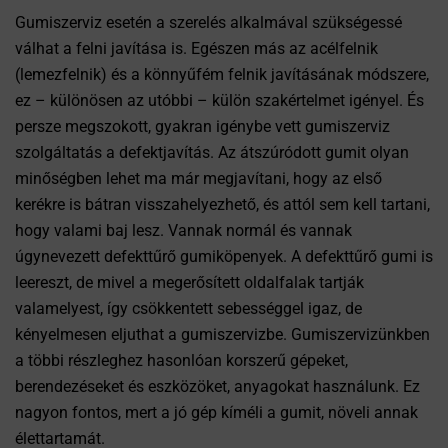
Gumiszerviz esetén a szerelés alkalmával szükségessé
válhat a felni javítása is. Egészen más az acélfelnik
(lemezfelnik) és a könnyűfém felnik javításának módszere,
ez – különösen az utóbbi – külön szakértelmet igényel. És
persze megszokott, gyakran igénybe vett gumiszerviz
szolgáltatás a defektjavítás. Az átszúródott gumit olyan
minőségben lehet ma már megjavítani, hogy az első
kerékre is bátran visszahelyezhető, és attól sem kell tartani,
hogy valami baj lesz. Vannak normál és vannak
úgynevezett defekttűrő gumiköpenyek. A defekttűrő gumi is
leereszt, de mivel a megerősített oldalfalak tartják
valamelyest, így csökkentett sebességgel igaz, de
kényelmesen eljuthat a gumiszervizbe. Gumiszervizünkben
a többi részleghez hasonlóan korszerű gépeket,
berendezéseket és eszközöket, anyagokat használunk. Ez
nagyon fontos, mert a jó gép kíméli a gumit, növeli annak
élettartamát.