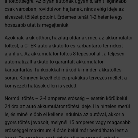
a töltöttségre. Az olyan autónak ugyanis, amit leginkább
csak városban, rövidtávon hajtanak, nincs elég ideje az
elveszett töltést pótolni. Érdemes tehát 1-2 hetente egy
hosszabb utat is megejteniük.
Azoknak, akik otthon, házilag oldanák meg az akkumulátor
töltést, a CTEK autó akkutöltő és karbantartó termékeit
ajánljuk. Az akkumulátor töltés 8 lépésből áll, a teljesen
automatizált akkutöltő garantált akkumulátor
karbantartási funkciókkal működik minden akkutöltés
során. Könnyen kezelhető és praktikus tervezés mellett a
környezeti hatások ellen is védett.
Normál töltés – 2-4 amperes erősség – esetén körülbelül
24 óra az autó akkumulátor töltési ideje. Ha hirtelen merül
le, és minél előbb el kellene indulnia az autóval, akkor a
gyors töltés javasolt, melynél 15 amperes vagy magasabb
erősséggel maximum 4 órán belül már beindítható lesz a