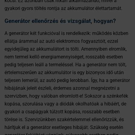
kocsi. Ez azonban csak ritkán alkalmazandó, mivel a
gyakori gyors töltés rontja az akkumulátor élettartamát.
Generátor ellenőrzés és vizsgálat, hogyan?
A generátor két funkcióval is rendelkezik: működés közben
ellátja árammal az autó elektromos fogyasztóit, ezzel
egyidejűleg az akkumulátort is tölti. Amennyiben elromlik,
nem termel kellő energiamennyiséget, rosszabb esetben
pedig teljesen leáll a termeléssel. Ha a generátor nem tölt,
értelemszerűen az akkumulátor is egy bizonyos idő után
teljesen lemerül, az autó pedig lerobban. Így, ha a generátor
hibájának jeleit észleli, érdemes azonnal megnézetni a
szervizben, hogy valóban elromlott-e! Sokszor a szénkefék
kopása, szorulása vagy a diódák okolhatóak a hibáért, de
gyakori a csapágyak túlzott kopása, rosszabb esetben
törése is. Szervizünkben szakértelemmel ellenőrizzük, és
hárítjuk el a generátor esetleges hibáját. Szükség esetén