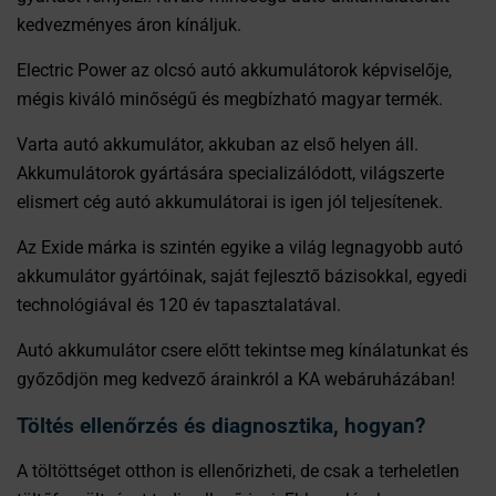
kedvezményes áron kínáljuk.
Electric Power az olcsó autó akkumulátorok képviselője,
mégis kiváló minőségű és megbízható magyar termék.
Varta autó akkumulátor, akkuban az első helyen áll.
Akkumulátorok gyártására specializálódott, világszerte
elismert cég autó akkumulátorai is igen jól teljesítenek.
Az Exide márka is szintén egyike a világ legnagyobb autó
akkumulátor gyártóinak, saját fejlesztő bázisokkal, egyedi
technológiával és 120 év tapasztalatával.
Autó akkumulátor csere előtt tekintse meg kínálatunkat és
győződjön meg kedvező árainkról a KA webáruházában!
Töltés ellenőrzés és diagnosztika, hogyan?
A töltöttséget otthon is ellenőrizheti, de csak a terheletlen