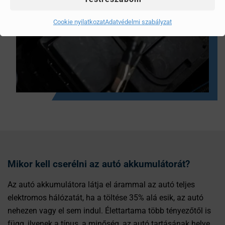
Cookie nyilatkozat
Adatvédelmi szabályzat
Mikor kell cserélni az autó akkumulátorát?
Az autó akkumulátora látja el árammal az autó teljes
elektromos hálózatát, ha a töltése 35% alá esik, az autó
nehezen vagy el sem indul. Élettartama több tényezőtől is
függ, ilyenek a típus, a minőség, az autó tartásának helye,