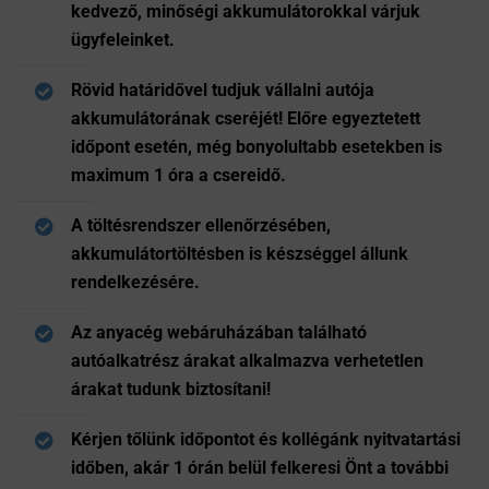
kedvező, minőségi akkumulátorokkal várjuk
ügyfeleinket.
Rövid határidővel tudjuk vállalni autója
akkumulátorának cseréjét! Előre egyeztetett
időpont esetén, még bonyolultabb esetekben is
maximum 1 óra a csereidő.
A töltésrendszer ellenőrzésében,
akkumulátortöltésben is készséggel állunk
rendelkezésére.
Az anyacég webáruházában található
autóalkatrész árakat alkalmazva verhetetlen
árakat tudunk biztosítani!
Kérjen tőlünk időpontot és kollégánk nyitvatartási
időben, akár 1 órán belül felkeresi Önt a további