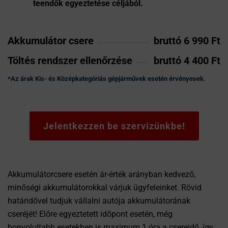
teendők egyeztetése céljából.
Akkumulátor csere
bruttó 6 990 Ft
Töltés rendszer ellenőrzése
bruttó 4 400 Ft
*Az árak Kis- és Középkategóriás gépjárművek esetén érvényesek.
Jelentkezzen be szervizünkbe!
Akkumulátorcsere esetén ár-érték arányban kedvező,
minőségi akkumulátorokkal várjuk ügyfeleinket. Rövid
határidővel tudjuk vállalni autója akkumulátorának
cseréjét! Előre egyeztetett időpont esetén, még
bonyolultabb esetekben is maximum 1 óra a csereidő, így