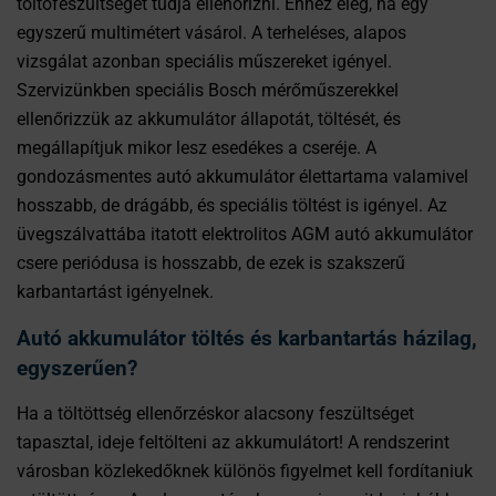
töltőfeszültséget tudja ellenőrizni. Ehhez elég, ha egy
egyszerű multimétert vásárol. A terheléses, alapos
vizsgálat azonban speciális műszereket igényel.
Szervizünkben speciális Bosch mérőműszerekkel
ellenőrizzük az akkumulátor állapotát, töltését, és
megállapítjuk mikor lesz esedékes a cseréje. A
gondozásmentes autó akkumulátor élettartama valamivel
hosszabb, de drágább, és speciális töltést is igényel. Az
üvegszálvattába itatott elektrolitos AGM autó akkumulátor
csere periódusa is hosszabb, de ezek is szakszerű
karbantartást igényelnek.
Autó akkumulátor töltés és karbantartás házilag,
egyszerűen?
Ha a töltöttség ellenőrzéskor alacsony feszültséget
tapasztal, ideje feltölteni az akkumulátort! A rendszerint
városban közlekedőknek különös figyelmet kell fordítaniuk