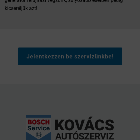
generátor felújítást végzünk, súlyosabb esetben pedig
kicseréljük azt!
Jelentkezzen be szervizünkbe!