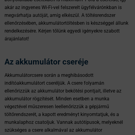
akár az ingyenes Wi-Fi-vel felszerelt ügyfélvárónkban is
megvárhatja autóját, amíg elkészül. A töltésrendszer
ellenőrzésében, akkumulátortöltésben is készséggel állunk
rendelkezésére. Kérjen tőlünk egyedi igényekre szabott
árajánlatot!
Az akkumulátor cseréje
Akkumulátorcsere során a meghibásodott
indítóakkumulátort cseréljük. A csere folyamán
ellenőrizzük az akkumulátor bekötési pontjait, illetve az
akkumulátor rögzítését. Minden esetben a munka
végeztével műszeresen leellenőrizzük a gépjármű
töltőrendszerét, a kapott eredményt kinyomtatjuk, és a
munkalaphoz csatoljuk. Vannak autótípusok, melyeknél
szükséges a csere alkalmával az akkumulátor