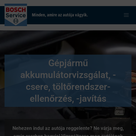
Minden, amire az autója vágyik.
Gépjármű
akkumulátorvizsgálat, -
csere, töltőrendszer-
ellenőrzés, -javítás
Nehezen indul az autója reggelente? Ne várja meg,