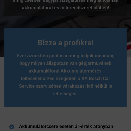
amíg cserben hagyja! Vizsgáltassa meg autójának
akkumulátorát és töltőrendszerét időben!
Bízza a profikra!
Szervizünkben pontosan meg tudjuk mondani,
hogy milyen állapotban van gépjárművének
akkumulátora! Akkumulátormérés,
töltésellenőrzés Szegeden a KA Bosch Car
Service szervizében várakozási idő nélkül is
lehetséges.
Akkumulátorcsere esetén ár-érték arányban