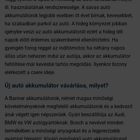
ill. használatának rendszeressége. A savas autó
akkumulátorok legjobb esetben öt évet bírnak, kevesebbet,
ha szabadban parkol az autó. A hideg környezet jobban
igénybe veszi az autó akkumulátorát ezért a hideg téli
napok előtt érdemes szakemberrel ellenőriztetni. Ha
gyengén forog reggel az indítómotor, ha néhány napos
állás után nehezen indul az autója, akkor az akkumulátor
feltöltése már kevésbé tartós megoldás. Ilyenkor bizony
elérkezett a csere ideje.
Új autó akkumulátor vásárlása, milyet?
A Banner akkumulátorok, német magas minőségi
követelményeknek megfelelő akkumulátorok és a kedvező
áruk végett igen népszerűek. Gyári beszállítója az Audi,
BMW és VW autógyártóknak. Bosch a nevével minden
termékében a minőségi anyagokat és a legprecízebb
gyártást fémjelzi. Kiváló minőségű autó akkumulátorait