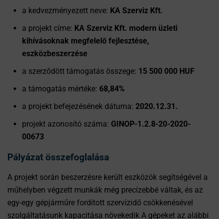
a kedvezményezett neve:
KA Szerviz Kft.
a projekt címe:
KA Szerviz Kft. modern üzleti
kihívásoknak megfelelő fejlesztése,
eszközbeszerzése
a szerződött támogatás összege:
15 500 000 HUF
a támogatás mértéke:
68,84%
a projekt befejezésének dátuma:
2020.12.31.
projekt azonosító száma:
GINOP-1.2.8-20-2020-
00673
Pályázat összefoglalása
A projekt során beszerzésre került eszközök segítségével a
műhelyben végzett munkák még precízebbé váltak, és az
egy-egy gépjárműre fordított szervízidő csökkenésével
szolgáltatásunk kapacitása növekedik A gépeket az alábbi