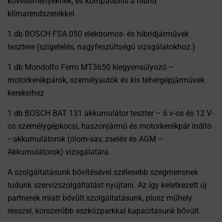
követelményeknek, és kompatibilis a hibrid
klímarendszerekkel.
1 db BOSCH FSA 050 elektromos- és hibridjárművek
tesztere (szigetelés, nagyfeszültségű vizsgálatokhoz.)
1 db Mondolfo Ferro MT3650 kiegyensúlyozó –
motorkerékpárok, személyautók és kis tehergépjárművek
kerekeihez
1 db BOSCH BAT 131 akkumulátor teszter – 6 v-os és 12 V-
os személygépkocsi, haszonjármű és motorkerékpár indító
–akkumulátorok (ólom-sav, zselés és AGM –
Akkumulátorok) vizsgálatára.
A szolgáltatásunk bővítésével szélesebb szegmensnek
tudunk szervízszolgáltatást nyújtani. Az így keletkezett új
partnerek miatt bővült szolgáltatásunk, plusz műhely
résszel, korszerűbb eszközparkkal kapacitásunk bővült.