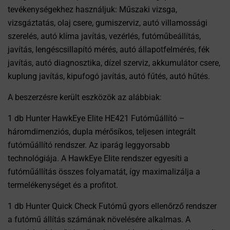
tevékenységekhez használjuk: Műszaki vizsga,
vizsgáztatás, olaj csere, gumiszerviz, autó villamossági
szerelés, autó klíma javítás, vezérlés, futóműbeállítás,
javítás, lengéscsillapító mérés, autó állapotfelmérés, fék
javítás, autó diagnosztika, dízel szerviz, akkumulátor csere,
kuplung javítás, kipufogó javítás, autó fűtés, autó hűtés.
A beszerzésre került eszközök az alábbiak:
1 db Hunter HawkEye Elite HE421 Futóműállító –
háromdimenziós, dupla mérősíkos, teljesen integrált
futóműállító rendszer. Az iparág leggyorsabb
technológiája. A HawkEye Elite rendszer egyesíti a
futóműállítás összes folyamatát, így maximalizálja a
termelékenységet és a profitot.
1 db Hunter Quick Check Futómű gyors ellenőrző rendszer
a futómű állítás számának növelésére alkalmas. A