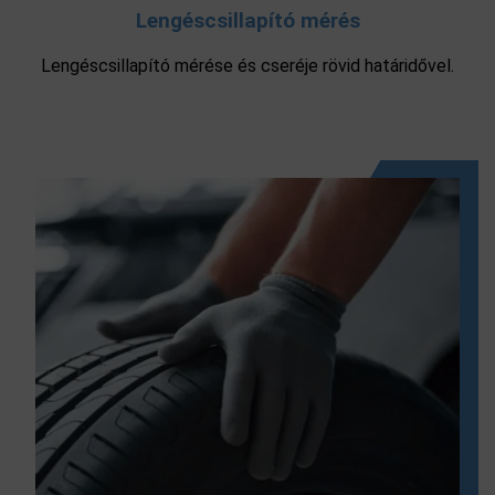
Lengéscsillapító mérés
Lengéscsillapító mérése és cseréje rövid határidővel.