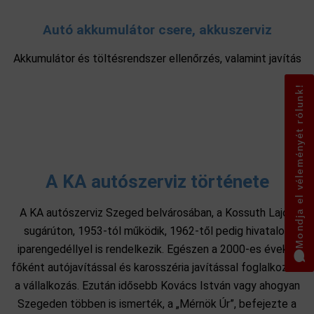
Autó akkumulátor csere, akkuszerviz
Akkumulátor és töltésrendszer ellenőrzés, valamint javítás
Mondja el véleményét rólunk!
A KA autószerviz története
A KA autószerviz Szeged belvárosában, a Kossuth Lajos
sugárúton, 1953-tól működik, 1962-től pedig hivatalos
iparengedéllyel is rendelkezik. Egészen a 2000-es évekig
főként autójavítással és karosszéria javítással foglalkozott
a vállalkozás. Ezután idősebb Kovács István vagy ahogyan
Szegeden többen is ismerték, a „Mérnök Úr”, befejezte a