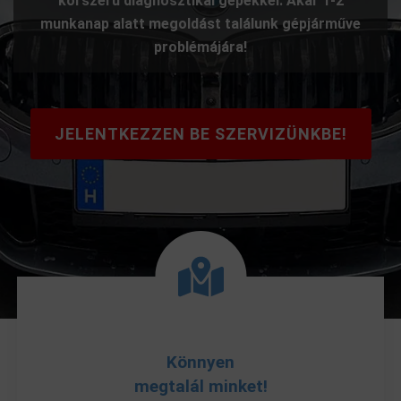
korszerű diagnosztikai gépekkel. Akár 1-2
munkanap alatt megoldást találunk gépjárműve
problémájára!
JELENTKEZZEN BE SZERVIZÜNKBE!
Könnyen
megtalál minket!