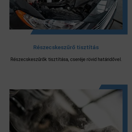
Részecskeszűrő tisztítás
Részecskeszűrők tisztítása, cseréje rövid határidővel.