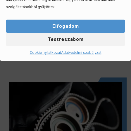
szolgáltatásokból gyűjtöttek.
Elfogadom
Automata váltó olajcsere
Testreszabom
A megfelelő időnkénti váltó olajcsere növeli az automata
váltó élettartamát.
Cookie nyilatkozat
Adatvédelmi szabályzat