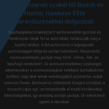
Az autószerviz szakértői Bosch és
Hunter Hawkeye Elite
berendezésekkel dolgoznak
Segítségükkel szakképzett autószerelőink gyorsan és
hatékonyan tárják fel az autó hibáit, határozzák meg a
kiváltó okokat. A KA autószerviz a legnagyobb
pontossággal állítja be autója futóművét, fényszóróit,
motorvezérlését, javítjuk meg töltő-, klíma-, fék- és
kipufogó rendszerét. Az autószervizeléshez szükséges
alkatrészeket a szomszédságban található autóalkatrész
boltból, vagy akár annak webshopjából azonnal be tudjuk
szerezni Önnek. Autószerviz műhelyünk Szeged szívében, a
Kossuth Lajos sgt.-on helyezkedik el kiváló közlekedési
lehetőségekkel, így ameddig autóját javítjuk, Ön elintézheti
ügyeit a városban.