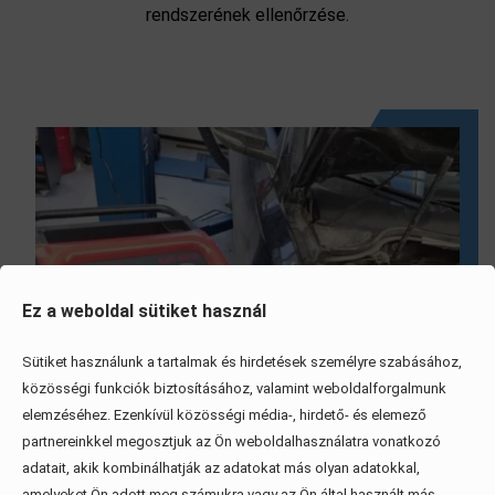
rendszerének ellenőrzése.
Ez a weboldal sütiket használ
Sütiket használunk a tartalmak és hirdetések személyre szabásához,
közösségi funkciók biztosításához, valamint weboldalforgalmunk
elemzéséhez. Ezenkívül közösségi média-, hirdető- és elemező
partnereinkkel megosztjuk az Ön weboldalhasználatra vonatkozó
adatait, akik kombinálhatják az adatokat más olyan adatokkal,
amelyeket Ön adott meg számukra vagy az Ön által használt más