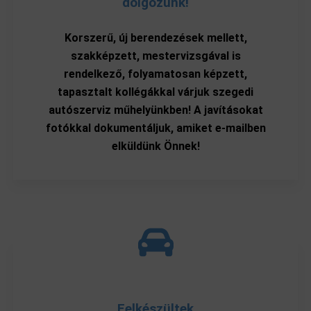
dolgozunk!​
Korszerű, új berendezések mellett,
szakképzett, mestervizsgával is
rendelkező, folyamatosan képzett,
tapasztalt kollégákkal várjuk szegedi
autószerviz műhelyünkben! A javításokat
fotókkal dokumentáljuk, amiket e-mailben
elküldünk Önnek!
Felkészültek