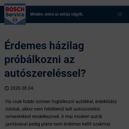
Minden, amire az autója vágyik.
Érdemes házilag
próbálkozni az
autószereléssel?
2020.08.04.
Ha csak hobbi szinten foglalkozol autókkal, érdeklődsz
irántuk, akkor nem feltétlenül kell autószerelési
ismeretekkel rendelkezned. A mai modern autók
javításával pedig pláne nem érdemes kellő szakmai