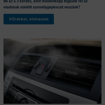
Mi az a 3 kérdés, amit mindenképp tegyünk fel az
eladónak mielőtt személygépkocsit veszünk?
Érdekel, elolvasom