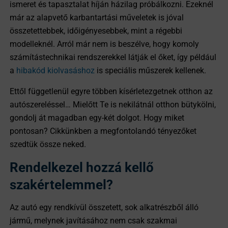
ismeret és tapasztalat híján házilag próbálkozni. Ezeknél
már az alapvető karbantartási műveletek is jóval
összetettebbek, időigényesebbek, mint a régebbi
modelleknél. Arról már nem is beszélve, hogy komoly
számítástechnikai rendszerekkel látják el őket, így például
a
hibakód kiolvasáshoz
is speciális műszerek kellenek.
Ettől függetlenül egyre többen kísérletezgetnek otthon az
autószereléssel… Mielőtt Te is nekilátnál otthon bütykölni,
gondolj át magadban egy-két dolgot. Hogy miket
pontosan? Cikkünkben a megfontolandó tényezőket
szedtük össze neked.
Rendelkezel hozzá kellő
szakértelemmel?
Az autó egy rendkívül összetett, sok alkatrészből álló
jármű, melynek javításához nem csak szakmai