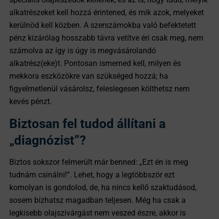
alkatrészeket kell hozzá érintened, és mik azok, melyeket
kerülnöd kell közben. A szerszámokba való befektetett
pénz kizárólag hosszabb távra vetítve éri csak meg, nem
számolva az így is úgy is megvásárolandó
alkatrész(eke)t. Pontosan ismerned kell, milyen és
mekkora eszközökre van szükséged hozzá; ha
figyelmetlenül vásárolsz, feleslegesen költhetsz nem
kevés pénzt.
Biztosan fel tudod állítani a
„diagnózist”?
Biztos sokszor felmerült már benned: „Ezt én is meg
tudnám csinálni!”. Lehet, hogy a legtöbbször ezt
komolyan is gondolod, de, ha nincs kellő szaktudásod,
sosem bízhatsz magadban teljesen. Még ha csak a
legkisebb olajszivárgást nem veszed észre, akkor is