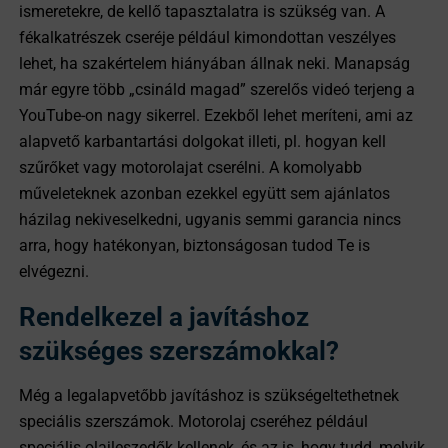
ismeretekre, de kellő tapasztalatra is szükség van. A
fékalkatrészek cseréje például kimondottan veszélyes
lehet, ha szakértelem hiányában állnak neki. Manapság
már egyre több „csináld magad” szerelős videó terjeng a
YouTube-on nagy sikerrel. Ezekből lehet meríteni, ami az
alapvető karbantartási dolgokat illeti, pl. hogyan kell
szűrőket vagy motorolajat cserélni. A komolyabb
műveleteknek azonban ezekkel együtt sem ajánlatos
házilag nekiveselkedni, ugyanis semmi garancia nincs
arra, hogy hatékonyan, biztonságosan tudod Te is
elvégezni.
Rendelkezel a javításhoz
szükséges szerszámokkal?
Még a legalapvetőbb javításhoz is szükségeltethetnek
speciális szerszámok. Motorolaj cseréhez például
speciális olajleszedők kellenek, és az is, hogy tudd, melyik