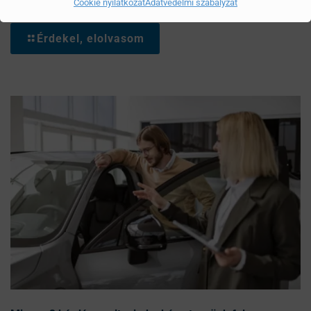
Mítoszok, amiktől mi is csak fogjuk a fejünket
Cookie nyilatkozat
Adatvédelmi szabályzat
Érdekel, elolvasom