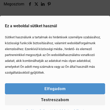
Megosztom
Ezek is érdekelhetik
Ez a weboldal sütiket használ
Sütiket használunk a tartalmak és hirdetések személyre szabásához,
közösségi funkciók biztosításához, valamint weboldalforgalmunk
elemzéséhez. Ezenkívül közösségi média-, hirdető- és elemező
partnereinkkel megosztjuk az Ön weboldalhasználatra vonatkozó
adatait, akik kombinálhatják az adatokat más olyan adatokkal,
amelyeket Ön adott meg számukra vagy az Ön által használt más
szolgáltatásokból gyűjtöttek.
Elfogadom
Testreszabom