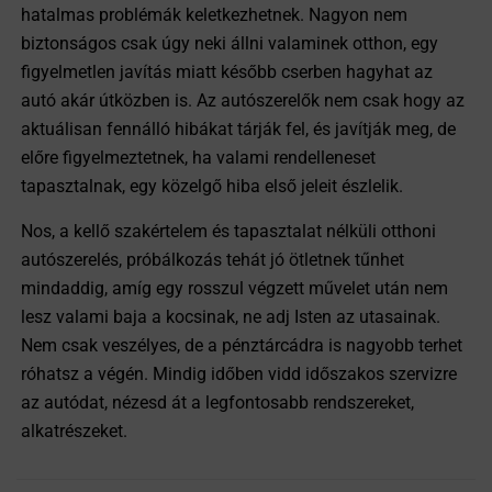
hatalmas problémák keletkezhetnek. Nagyon nem
biztonságos csak úgy neki állni valaminek otthon, egy
figyelmetlen javítás miatt később cserben hagyhat az
autó akár útközben is. Az autószerelők nem csak hogy az
aktuálisan fennálló hibákat tárják fel, és javítják meg, de
előre figyelmeztetnek, ha valami rendelleneset
tapasztalnak, egy közelgő hiba első jeleit észlelik.
Nos, a kellő szakértelem és tapasztalat nélküli otthoni
autószerelés, próbálkozás tehát jó ötletnek tűnhet
mindaddig, amíg egy rosszul végzett művelet után nem
lesz valami baja a kocsinak, ne adj Isten az utasainak.
Nem csak veszélyes, de a pénztárcádra is nagyobb terhet
róhatsz a végén. Mindig időben vidd időszakos szervizre
az autódat, nézesd át a legfontosabb rendszereket,
alkatrészeket.