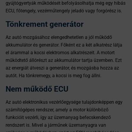
gyújtógyertyák működését befolyásolhatja még egy hibás
ECU, főtengely, vezérműtengely jeladó vagy forgórész is.
Tönkrement generátor
Az autó mozgásához elengedhetetlen a jól működő
akkumulátor és generátor. Főként ez a két alkatrész látja
el árammal a kocsi elektromos alkatrészeit. A motort
működtető állórészt az akkumulátor tartja üzemben. Ezt
az energiát átveszi a generátor, és mozgásba hozza az
autót. Ha tönkremegy, a kocsi is meg fog állni.
Nem működő ECU
Az autó elektronikus vezérlőegysége tulajdonképpen egy
számítógépes rendszer, amely a motor különböző
funkcióit vezérli, így az üzemanyag befecskendező
rendszert is. Mivel a járműnek üzemanyagra van