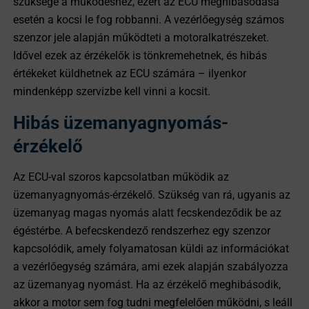
szüksége a működéshez, ezért az ECU meghibásodása
esetén a kocsi le fog robbanni. A vezérlőegység számos
szenzor jele alapján működteti a motoralkatrészeket.
Idővel ezek az érzékelők is tönkremehetnek, és hibás
értékeket küldhetnek az ECU számára – ilyenkor
mindenképp szervizbe kell vinni a kocsit.
Hibás üzemanyagnyomás-
érzékelő
Az ECU-val szoros kapcsolatban működik az
üzemanyagnyomás-érzékelő. Szükség van rá, ugyanis az
üzemanyag magas nyomás alatt fecskendeződik be az
égéstérbe. A befecskendező rendszerhez egy szenzor
kapcsolódik, amely folyamatosan küldi az információkat
a vezérlőegység számára, ami ezek alapján szabályozza
az üzemanyag nyomást. Ha az érzékelő meghibásodik,
akkor a motor sem fog tudni megfelelően működni, s leáll