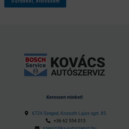
Érdekel, elolvasom
Keressen minket!
6724 Szeged, Kossuth Lajos sgrt. 85.
+36 62 554 013
szerviz@ka-autoszerviz.hu