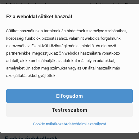
lefulladhat a kocsi: ez a rendszer a motorból a szívócsőbe
érkező gázok szabályozásáért felel. Ha a szelep elromlik,
Ez a weboldal sütiket használ
túl sok levegő kerülhet a szívócsőbe, ami miatt meg fog
állni a kocsi.
Sütiket használunk a tartalmak és hirdetések személyre szabásához,
közösségi funkciók biztosításához, valamint weboldalforgalmunk
Eltömődik, szivárog az EGR szelep
elemzéséhez. Ezenkívül közösségi média-, hirdető- és elemező
partnereinkkel megosztjuk az Ön weboldalhasználatra vonatkozó
Végül, de nem utolsósorban az EGR szelep állapotát is
adatait, akik kombinálhatják az adatokat más olyan adatokkal,
érdemes megnézni, ha egyszer csak leáll a kocsid. Ennek
amelyeket Ön adott meg számukra vagy az Ön által használt más
telerakódásakor hamarabb lefulladhat a kocsi.
szolgáltatásokból gyűjtöttek.
Ugyanakkor ennek szivárgása is vezethet problémákhoz:
nagyon lassan fog gyorsulni az autó.
Elfogadom
Testreszabom
Megosztom
Cookie nyilatkozat
Adatvédelmi szabályzat
Ezek is érdekelhetik