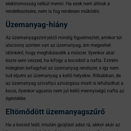
elektromosság nélkül menni. Ha ezek nem állnak a
rendelkezésére, nem is fog rendesen működni.
Üzemanyag-hiány
Az üzemanyagszint-jelző mindig figyelmeztet, amikor túl
alacsony szinten van az üzemanyag, ám megeshet
időnként, hogy meghibásodik a műszer. Ilyenkor akár
észre sem veszed, ha kifogy a kocsiból a nafta. Extrém
hidegben befagyhat az üzemanyag rendszer, s így nem
tud eljutni az üzemanyag a kellő helyekre. Ritkábban, de
az üzemanyag szivattyú szivárgása miatt is lefulladhat a
kocsi, ilyenkor ugyanis nem jut kellő mennyiségű nafta az
égéstérbe.
Eltömődött üzemanyagszűrő
Ha a kocsid leáll, miután gyújtást adsz rá, akkor akár az