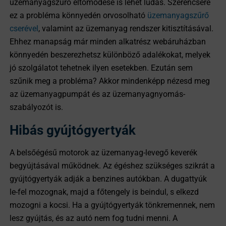
üzemanyagszűrő eltömődése is lehet ludas. Szerencsére
ez a probléma könnyedén orvosolható
üzemanyagszűrő
cserével
, valamint az üzemanyag rendszer kitisztításával.
Ehhez manapság már minden alkatrész webáruházban
könnyedén beszerezhetsz különböző adalékokat, melyek
jó szolgálatot tehetnek ilyen esetekben. Ezután sem
szűnik meg a probléma? Akkor mindenképp nézesd meg
az üzemanyagpumpát és az üzemanyagnyomás-
szabályozót is.
Hibás gyújtógyertyák
A belsőégésű motorok az üzemanyag-levegő keverék
begyújtásával működnek. Az égéshez szükséges szikrát a
gyújtógyertyák adják a benzines autókban. A dugattyúk
le-fel mozognak, majd a főtengely is beindul, s elkezd
mozogni a kocsi. Ha a gyújtógyertyák tönkremennek, nem
lesz gyújtás, és az autó nem fog tudni menni. A