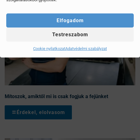
Elfogadom
Testreszabom
Cookie nyilatkozat
Adatvédelmi szabályzat
Mítoszok, amiktől mi is csak fogjuk a fejünket
Érdekel, elolvasom