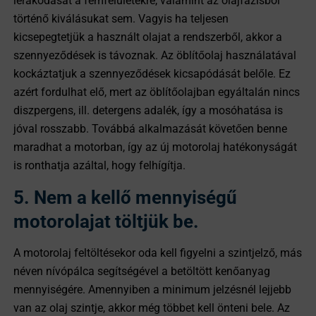
lerakódását a fémfelületekre, valamint az olajfázisból
történő kiválásukat sem. Vagyis ha teljesen
kicsepegtetjük a használt olajat a rendszerből, akkor a
szennyeződések is távoznak. Az öblítőolaj használatával
kockáztatjuk a szennyeződések kicsapódását belőle. Ez
azért fordulhat elő, mert az öblítőolajban egyáltalán nincs
diszpergens, ill. detergens adalék, így a mosóhatása is
jóval rosszabb. Továbbá alkalmazását követően benne
maradhat a motorban, így az új motorolaj hatékonyságát
is ronthatja azáltal, hogy felhígítja.
5. Nem a kellő mennyiségű
motorolajat töltjük be.
A motorolaj feltöltésekor oda kell figyelni a szintjelző, más
néven nívópálca segítségével a betöltött kenőanyag
mennyiségére. Amennyiben a minimum jelzésnél lejjebb
van az olaj szintje, akkor még többet kell önteni bele. Az