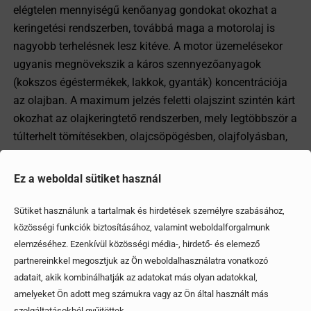
elégtelen mennyiségű kenőanyag gondokat okozhat a
keringetési rendszerben, továbbá maga a motorolaj is
nagyobb terhelésnek lesz kitéve. A motor üzemelésekor
ugyanis megnövekszik a káros szennyezőanyagok
(kokszos égéstermékek, lakkok, gyanták) koncentrációja
az olajban. A maximum jelzés feletti olajszint szintén kárt
okozhat az olajkeringtető rendszerben, mely legtöbbször a
túlterhelt tömítésekben, olajcsöpögésben, olajfolyásban,
esetleg a megnövekedett motorolaj fogyasztásban
manifesztálódik.
Ez a weboldal sütiket használ
Sütiket használunk a tartalmak és hirdetések személyre szabásához,
Megosztom
közösségi funkciók biztosításához, valamint weboldalforgalmunk
elemzéséhez. Ezenkívül közösségi média-, hirdető- és elemező
partnereinkkel megosztjuk az Ön weboldalhasználatra vonatkozó
adatait, akik kombinálhatják az adatokat más olyan adatokkal,
Ezek is érdekelhetik
amelyeket Ön adott meg számukra vagy az Ön által használt más
szolgáltatásokból gyűjtöttek.