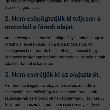
így ezeket is csak akkor használd, ha nem bánod, hogy
elveszik a garancia.
2. Nem csöpögtetjük ki teljesen a
motorból a fáradt olajat.
Amikor leengeded a használt olajat, figyelj oda rá, hogy a
fáradt olaj teljesen kiürüljön a kocsi motorjából. Az
esetlegesen bent maradó használt olaj nemcsak hogy
szennyezi az újonnan betöltött motorolajat, de még annak
adaléktartalmát is károsítja.
3. Nem cseréljük ki az olajszűrőt.
A motorolajjal együtt az olajszűrő is elhasználódik a
csereperiódus elteltével, így a frissen betöltött olajnak
szüksége van az eltömődött helyett egy vadi új szűrőre. A
folyamatos használat során nem csak szennyeződések