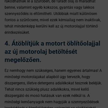
rakódhatnak le a szűrőben, de fáradt olaj is maradhat
benne, valamint egyéb kokszos, gyantás vagy lakkos
szennyeződés is eltömítheti. Utóbbiak miatt különösen
fontos a szűrőcsere, mivel ezek kémiailag nem inaktívak,
tehát mindenképp kerülni kell az új motorolajjal történő
érintkezésüket.
4. Átöblítjük a motort öblítőolajjal
az új motorolaj betöltését
megelőzően.
Ez nemhogy nem szükséges, hanem egyenes ártalmas! A
minőségi motorolajakat alapból úgy tervezik, hogy
diszpergens, illetve detergens adalékokat tesznek beléjük.
Tehát nincs szükség plusz adalékokra, mivel kellő
diszpergáló és mosó hatásuk van ezek nélkül is. A
minőségi kenőanyagok nem hagyják a szennyeződések