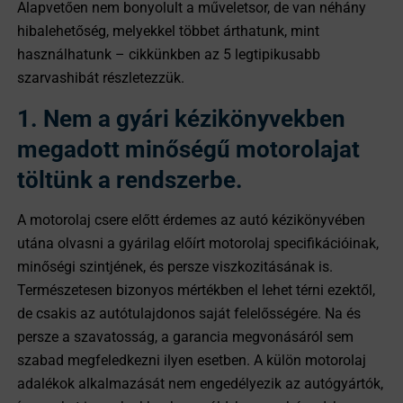
Alapvetően nem bonyolult a műveletsor, de van néhány
hibalehetőség, melyekkel többet árthatunk, mint
használhatunk – cikkünkben az 5 legtipikusabb
szarvashibát részletezzük.
1. Nem a gyári kézikönyvekben
megadott minőségű motorolajat
töltünk a rendszerbe.
A motorolaj csere előtt érdemes az autó kézikönyvében
utána olvasni a gyárilag előírt motorolaj specifikációinak,
minőségi szintjének, és persze viszkozitásának is.
Természetesen bizonyos mértékben el lehet térni ezektől,
de csakis az autótulajdonos saját felelősségére. Na és
persze a szavatosság, a garancia megvonásáról sem
szabad megfeledkezni ilyen esetben. A külön motorolaj
adalékok alkalmazását nem engedélyezik az autógyártók,