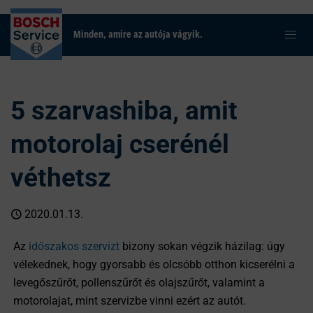
Minden, amire az autója vágyik.
5 szarvashiba, amit
motorolaj cserénél
véthetsz
2020.01.13.
Az
időszakos szervizt
bizony sokan végzik házilag: úgy
vélekednek, hogy gyorsabb és olcsóbb otthon kicserélni a
levegőszűrőt, pollenszűrőt és olajszűrőt, valamint a
motorolajat, mint szervizbe vinni ezért az autót.