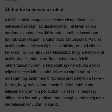
Állítsd be helyesen az ülést
A kellően biztonságos vezetéshez elengedhetetlen
helyesen beállítani az üléshelyzetet. Tél lévén sokan
hordanak vastag, feszülő kabátot, amiben lassabban
tudnak csak reagálni a különböző szituációkra. Az ülés
beállításához teljesen ülj bele az ülésbe, ne told előre a
feneked. Tipikus hiba vészfékezéskor, hogy a helytelenül
beállított ülés miatt a sofőr nem bírja megfelelő
intenzitással nyomni a fékpedált, így nem tudja a kocsi
teljes fékerejét kihasználni. Mivel a csípőd hátrafelé is
mozogni fog, ezért nem bírsz kellő erőt kifejteni a fékre –
fontos, hogy még valamennyire hajlított lábbal bírd
teljesen benyomni a pedálokat. Ha ezzel is megvagy,
állítsd be a kormányt olyan magasságba, ahol még nem
kell teljesen kinyújtani a karod.