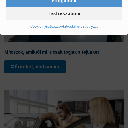
Elfogadom
Testreszabom
Cookie nyilatkozat
Adatvédelmi szabályzat
Mítoszok, amiktől mi is csak fogjuk a fejünket
Érdekel, elolvasom