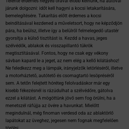
Telente érdemes negyed órával előbb kelnünk, ha autóval
járunk dolgozni: időt kell hagyni a kocsi letakarítására,
bemelegítésére. Takarítás előtt érdemes a kocsi
beindításával kezdened a műveletsort, hogy ne képződjön
pára, ha beülsz, illetve így a belülről felmelegedő utastér
gyorsítja a külső tisztítást is. Kezdd a havas, jeges
szélvédők, ablakok és visszapillantó tükrök
megtisztításával. Fontos, hogy ne csak egy vékony
sávban kapard le a jeget, az nem elég a kellő kilátáshoz!
Ne feledkezz meg a lámpák, irányjelzők letörléséről, illetve
a motorháztető, autótető és csomagtartó lesöpréséről
sem. A tetőn felejtett hóréteg felolvadáskor már egy
kisebb fékezésnél is rázúdulhat a szélvédőre, gátolva
ezzel a kilátást. A mögöttünk jövő sem fog örülni, ha a
menetszél ráfújja az övére a havunkat. Mielőtt
megindulnál, még finoman verdesd oda az ablaktörlő
lapátokat az üveghez, jegesen nem fognak megfelelően
törölni.