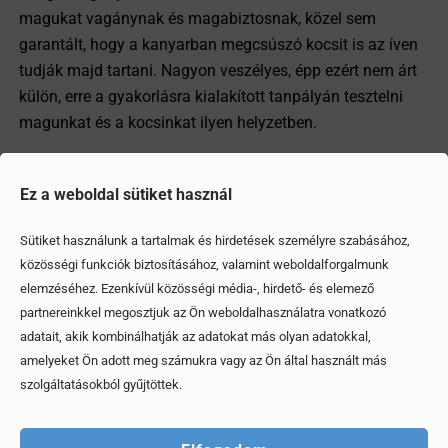
magukat vagánynak és magabiztosnak, közel sem
garantált, hogy a kanyarban megcsúszó kocsit is az íven
tudják majd tartani. Nagyon veszélyes, épp ezért nem árt
külön, erre a gyakorlásra kialakított tanpályán tesztelni
magunkat és a kocsinkat ilyen helyzetben.
Megosztom
Ez a weboldal sütiket használ
Sütiket használunk a tartalmak és hirdetések személyre szabásához,
közösségi funkciók biztosításához, valamint weboldalforgalmunk
Ezek is érdekelhetik
elemzéséhez. Ezenkívül közösségi média-, hirdető- és elemező
partnereinkkel megosztjuk az Ön weboldalhasználatra vonatkozó
adatait, akik kombinálhatják az adatokat más olyan adatokkal,
amelyeket Ön adott meg számukra vagy az Ön által használt más
szolgáltatásokból gyűjtöttek.