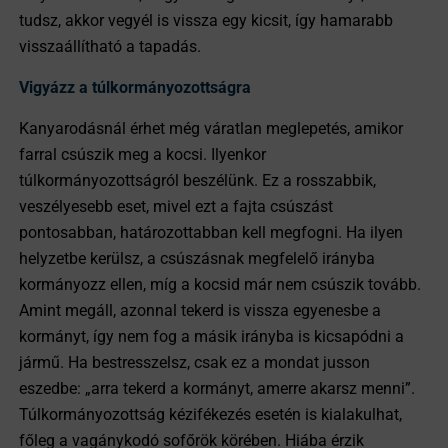
tudsz, akkor vegyél is vissza egy kicsit, így hamarabb
visszaállítható a tapadás.
Vigyázz a túlkormányozottságra
Kanyarodásnál érhet még váratlan meglepetés, amikor
farral csúszik meg a kocsi. Ilyenkor
túlkormányozottságról beszélünk. Ez a rosszabbik,
veszélyesebb eset, mivel ezt a fajta csúszást
pontosabban, határozottabban kell megfogni. Ha ilyen
helyzetbe kerülsz, a csúszásnak megfelelő irányba
kormányozz ellen, míg a kocsid már nem csúszik tovább.
Amint megáll, azonnal tekerd is vissza egyenesbe a
kormányt, így nem fog a másik irányba is kicsapódni a
jármű. Ha bestresszelsz, csak ez a mondat jusson
eszedbe: „arra tekerd a kormányt, amerre akarsz menni”.
Túlkormányozottság kézifékezés esetén is kialakulhat,
főleg a vagánykodó sofőrök körében. Hiába érzik