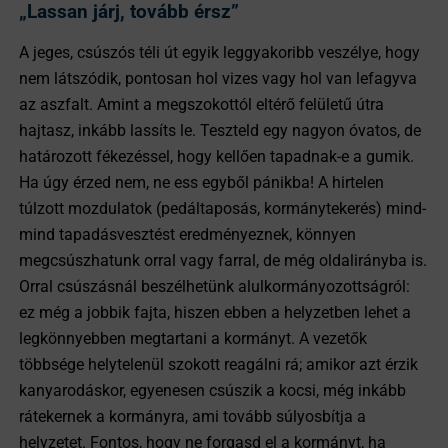
„Lassan járj, tovább érsz”
A jeges, csúszós téli út egyik leggyakoribb veszélye, hogy
nem látszódik, pontosan hol vizes vagy hol van lefagyva
az aszfalt. Amint a megszokottól eltérő felületű útra
hajtasz, inkább lassíts le. Teszteld egy nagyon óvatos, de
határozott fékezéssel, hogy kellően tapadnak-e a gumik.
Ha úgy érzed nem, ne ess egyből pánikba! A hirtelen
túlzott mozdulatok (pedáltaposás, kormánytekerés) mind-
mind tapadásvesztést eredményeznek, könnyen
megcsúszhatunk orral vagy farral, de még oldalirányba is.
Orral csúszásnál beszélhetünk alulkormányozottságról:
ez még a jobbik fajta, hiszen ebben a helyzetben lehet a
legkönnyebben megtartani a kormányt. A vezetők
többsége helytelenül szokott reagálni rá; amikor azt érzik
kanyarodáskor, egyenesen csúszik a kocsi, még inkább
rátekernek a kormányra, ami tovább súlyosbítja a
helyzetet. Fontos, hogy ne forgasd el a kormányt, ha