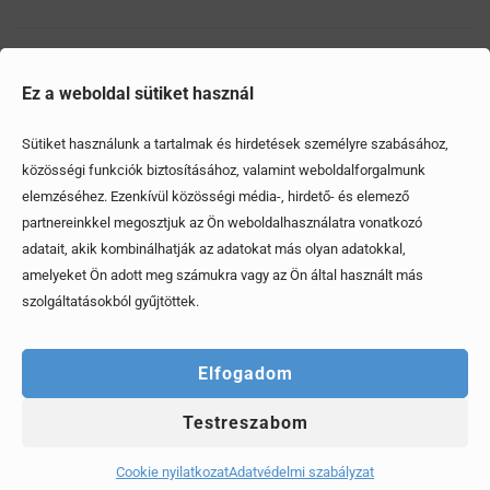
Ezek is érdekelhetik
Ez a weboldal sütiket használ
Sütiket használunk a tartalmak és hirdetések személyre szabásához,
közösségi funkciók biztosításához, valamint weboldalforgalmunk
elemzéséhez. Ezenkívül közösségi média-, hirdető- és elemező
partnereinkkel megosztjuk az Ön weboldalhasználatra vonatkozó
adatait, akik kombinálhatják az adatokat más olyan adatokkal,
amelyeket Ön adott meg számukra vagy az Ön által használt más
szolgáltatásokból gyűjtöttek.
Elfogadom
Testreszabom
Mítoszok, amiktől mi is csak fogjuk a fejünket
Cookie nyilatkozat
Adatvédelmi szabályzat