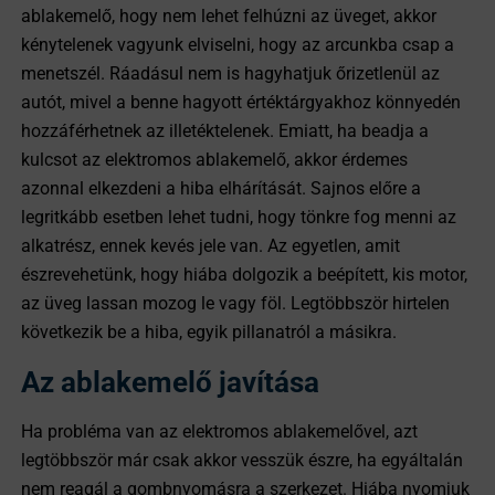
ablakemelő, hogy nem lehet felhúzni az üveget, akkor
kénytelenek vagyunk elviselni, hogy az arcunkba csap a
menetszél. Ráadásul nem is hagyhatjuk őrizetlenül az
autót, mivel a benne hagyott értéktárgyakhoz könnyedén
hozzáférhetnek az illetéktelenek. Emiatt, ha beadja a
kulcsot az elektromos ablakemelő, akkor érdemes
azonnal elkezdeni a hiba elhárítását. Sajnos előre a
legritkább esetben lehet tudni, hogy tönkre fog menni az
alkatrész, ennek kevés jele van. Az egyetlen, amit
észrevehetünk, hogy hiába dolgozik a beépített, kis motor,
az üveg lassan mozog le vagy föl. Legtöbbször hirtelen
következik be a hiba, egyik pillanatról a másikra.
Az ablakemelő javítása
Ha probléma van az elektromos ablakemelővel, azt
legtöbbször már csak akkor vesszük észre, ha egyáltalán
nem reagál a gombnyomásra a szerkezet. Hiába nyomjuk