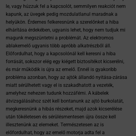
le, vagy húzzuk fel a kapcsolót, semmilyen reakciót nem
kapunk, az üvegek pedig mozdulatlanul maradnak a
helyükön. Érdemes felkeresnünk a szerelőnket a hiba
elhárítása érdekében, ugyanis lehet, hogy nem tudjuk mi
magunk megszüntetni a problémát. Az elektromos
ablakemelő ugyanis több apróbb alkatrészből áll.
Előfordulhat, hogy a kapcsolónál kell keresni a hiba
forrását, sokszor elég egy kiégett biztosítékot kicserélni,
és már működik is újra az emelő. Ennél is gyakoribb
probléma azonban, hogy az ajtók állandó nyitása-zárása
miatt sérülhetett vagy el is szakadhatott a vezeték,
amelyhez nehezen tudunk hozzáférni. A kábelek
átvizsgálásához szét kell bontanunk az ajtó burkolatát,
megkeresnünk a hibás részeket, majd azok kicserélése
után tökéletesen és sérülésmentesen újra össze kell
illesztenünk az elemeket. Természetesen az is
előfordulhat, hogy az emelő motorja adta fel a