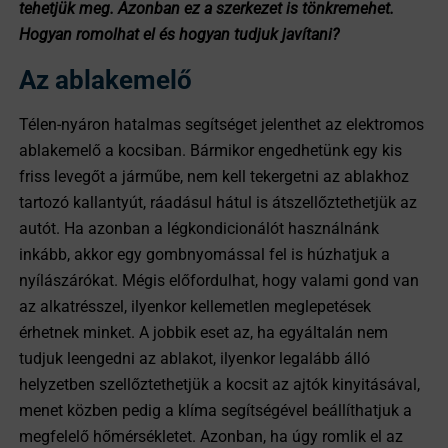
tehetjük meg. Azonban ez a szerkezet is tönkremehet.
Hogyan romolhat el és hogyan tudjuk javítani?
Az ablakemelő
Télen-nyáron hatalmas segítséget jelenthet az elektromos
ablakemelő a kocsiban. Bármikor engedhetünk egy kis
friss levegőt a járműbe, nem kell tekergetni az ablakhoz
tartozó kallantyút, ráadásul hátul is átszellőztethetjük az
autót. Ha azonban a légkondicionálót használnánk
inkább, akkor egy gombnyomással fel is húzhatjuk a
nyílászárókat. Mégis előfordulhat, hogy valami gond van
az alkatrésszel, ilyenkor kellemetlen meglepetések
érhetnek minket. A jobbik eset az, ha egyáltalán nem
tudjuk leengedni az ablakot, ilyenkor legalább álló
helyzetben szellőztethetjük a kocsit az ajtók kinyitásával,
menet közben pedig a klíma segítségével beállíthatjuk a
megfelelő hőmérsékletet. Azonban, ha úgy romlik el az