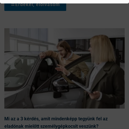
Érdekel, elolvasom
Mi az a 3 kérdés, amit mindenképp tegyünk fel az
eladónak mielőtt személygépkocsit veszünk?