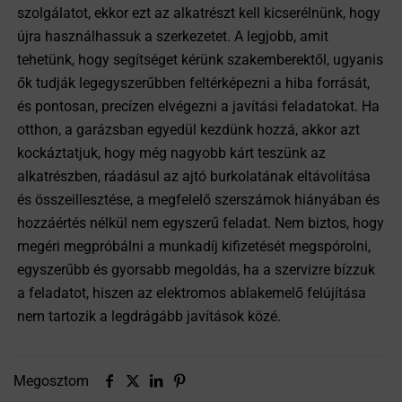
szolgálatot, ekkor ezt az alkatrészt kell kicserélnünk, hogy
újra használhassuk a szerkezetet. A legjobb, amit
tehetünk, hogy segítséget kérünk szakemberektől, ugyanis
ők tudják legegyszerűbben feltérképezni a hiba forrását,
és pontosan, precízen elvégezni a javítási feladatokat. Ha
otthon, a garázsban egyedül kezdünk hozzá, akkor azt
kockáztatjuk, hogy még nagyobb kárt teszünk az
alkatrészben, ráadásul az ajtó burkolatának eltávolítása
és összeillesztése, a megfelelő szerszámok hiányában és
hozzáértés nélkül nem egyszerű feladat. Nem biztos, hogy
megéri megpróbálni a munkadíj kifizetését megspórolni,
egyszerűbb és gyorsabb megoldás, ha a szervizre bízzuk
a feladatot, hiszen az elektromos ablakemelő felújítása
nem tartozik a legdrágább javítások közé.
Megosztom