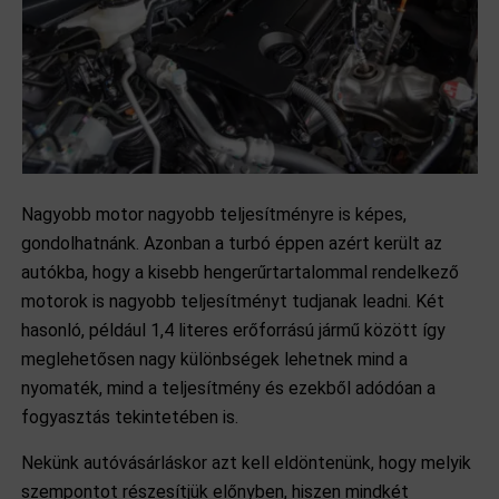
Nagyobb motor nagyobb teljesítményre is képes,
gondolhatnánk. Azonban a turbó éppen azért került az
autókba, hogy a kisebb hengerűrtartalommal rendelkező
motorok is nagyobb teljesítményt tudjanak leadni. Két
hasonló, például 1,4 literes erőforrású jármű között így
meglehetősen nagy különbségek lehetnek mind a
nyomaték, mind a teljesítmény és ezekből adódóan a
fogyasztás tekintetében is.
Nekünk autóvásárláskor azt kell eldöntenünk, hogy melyik
szempontot részesítjük előnyben, hiszen mindkét