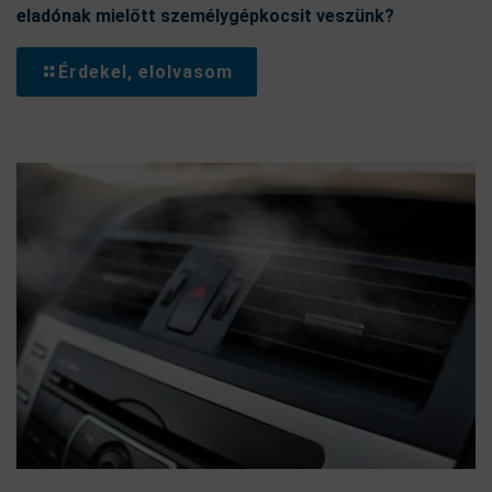
eladónak mielőtt személygépkocsit veszünk?
Érdekel, elolvasom