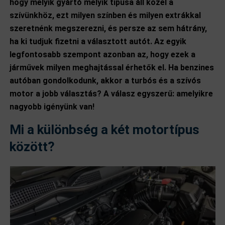
hogy melyik gyártó melyik típusa áll közel a
szívünkhöz, ezt milyen színben és milyen extrákkal
szeretnénk megszerezni, és persze az sem hátrány,
ha ki tudjuk fizetni a választott autót. Az egyik
legfontosabb szempont azonban az, hogy ezek a
járművek milyen meghajtással érhetők el. Ha benzines
autóban gondolkodunk, akkor a turbós és a szívós
motor a jobb választás? A válasz egyszerű: amelyikre
nagyobb igényünk van!
Mi a különbség a két motortípus
között?