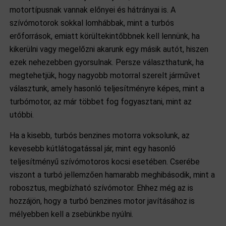
motortípusnak vannak előnyei és hátrányai is. A
szívómotorok sokkal lomhábbak, mint a turbós
erőforrások, emiatt körültekintőbbnek kell lennünk, ha
kikerülni vagy megelőzni akarunk egy másik autót, hiszen
ezek nehezebben gyorsulnak. Persze választhatunk, ha
megtehetjük, hogy nagyobb motorral szerelt járművet
választunk, amely hasonló teljesítményre képes, mint a
turbómotor, az már többet fog fogyasztani, mint az
utóbbi.
Ha a kisebb, turbós benzines motorra voksolunk, az
kevesebb kútlátogatással jár, mint egy hasonló
teljesítményű szívómotoros kocsi esetében. Cserébe
viszont a turbó jellemzően hamarabb meghibásodik, mint a
robosztus, megbízható szívómotor. Ehhez még az is
hozzájön, hogy a turbó benzines motor javításához is
mélyebben kell a zsebünkbe nyúlni.