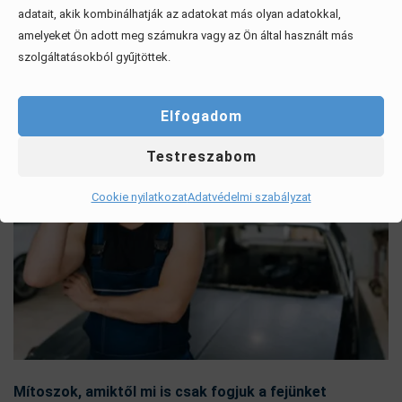
Megosztom
adatait, akik kombinálhatják az adatokat más olyan adatokkal,
amelyeket Ön adott meg számukra vagy az Ön által használt más
szolgáltatásokból gyűjtöttek.
Ezek is érdekelhetik
Elfogadom
Testreszabom
Cookie nyilatkozat
Adatvédelmi szabályzat
Mítoszok, amiktől mi is csak fogjuk a fejünket