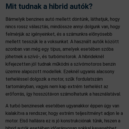
Mit tudnak a hibrid autók?
Bármelyik benzines autó mellett döntünk, láthatjuk, hogy
nincs rossz választás, mindössze annyi dolgunk van, hogy
felmérjük az igényeinket, és a számunkra előnyösebb
mellett tesszük le a voksunkat. A használt autók között
azonban van még egy típus, amelyek esetében szóba
jöhetnek a szívó-, és turbómotorok. A hibrideknél
kifejezetten jól tudnak működni a szívómotoros benzin
üzemre alapozott modellek. Ezeknél ugyanis alacsony
terheléssel dolgozik a motor, szűk fordulatszám
tartományban, vagyis nem kap extrém terhelést az
erőforrás, így hosszútávon számolhatunk a használatával.
A turbó benzinesek esetében ugyanakkor éppen úgy van
kialakítva a rendszer, hogy extrém teljesítményt adjon le a
motor. Első hallásra ez is jó konstrukciónak tűnik, hiszen a
hibrid autók esetében időarányosan sokkal kevesebbet