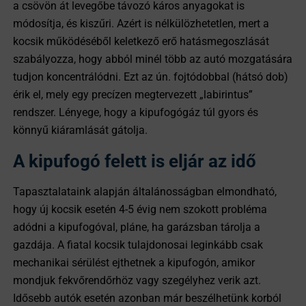
a csövön át levegőbe távozó káros anyagokat is
módosítja, és kiszűri. Azért is nélkülözhetetlen, mert a
kocsik működéséből keletkező erő hatásmegoszlását
szabályozza, hogy abból minél több az autó mozgatására
tudjon koncentrálódni. Ezt az ún. fojtódobbal (hátsó dob)
érik el, mely egy precízen megtervezett „labirintus”
rendszer. Lényege, hogy a kipufogógáz túl gyors és
könnyű kiáramlását gátolja.
A kipufogó felett is eljár az idő
Tapasztalataink alapján általánosságban elmondható,
hogy új kocsik esetén 4-5 évig nem szokott probléma
adódni a kipufogóval, pláne, ha garázsban tárolja a
gazdája. A fiatal kocsik tulajdonosai leginkább csak
mechanikai sérülést ejthetnek a kipufogón, amikor
mondjuk fekvőrendőrhöz vagy szegélyhez verik azt.
Idősebb autók esetén azonban már beszélhetünk korból