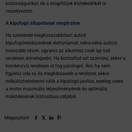
biztonságunkat, de a mögöttünk közlekedőkét is
veszélyezteti.
A kipufogó állapotának megőrzése
Ha szeretnéd meghosszabbítani autód
kipufogórendszerének élettartamát, néha-néha autózz
hosszabb távon, ugyanis az alkatrész csak így tud
rendesen átmelegedni. Ha biztosítod ezt számára, akkor a
kondenzvíz rendesen el fog párologni. Ám, ha nem
figyelsz oda rá, és meghibásodik a rendszer, akkor
nélkülözhetetlenné válik a kipufogó javítás, esetleg csere
a motor maximális teljesítményének és optimális
működésének biztosítása céljából.
Megosztom