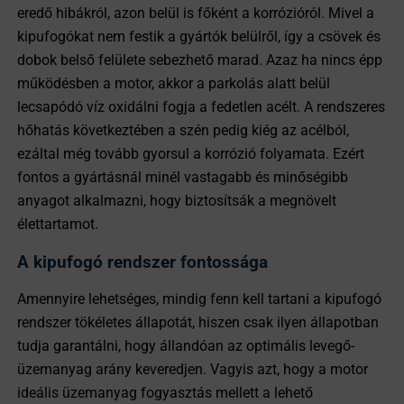
eredő hibákról, azon belül is főként a korrózióról. Mivel a
kipufogókat nem festik a gyártók belülről, így a csövek és
dobok belső felülete sebezhető marad. Azaz ha nincs épp
működésben a motor, akkor a parkolás alatt belül
lecsapódó víz oxidálni fogja a fedetlen acélt. A rendszeres
hőhatás következtében a szén pedig kiég az acélból,
ezáltal még tovább gyorsul a korrózió folyamata. Ezért
fontos a gyártásnál minél vastagabb és minőségibb
anyagot alkalmazni, hogy biztosítsák a megnövelt
élettartamot.
A kipufogó rendszer fontossága
Amennyire lehetséges, mindig fenn kell tartani a kipufogó
rendszer tökéletes állapotát, hiszen csak ilyen állapotban
tudja garantálni, hogy állandóan az optimális levegő-
üzemanyag arány keveredjen. Vagyis azt, hogy a motor
ideális üzemanyag fogyasztás mellett a lehető