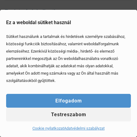
Ezek is érdekelhetik
Ez a weboldal sütiket használ
Sütiket használunk a tartalmak és hirdetések személyre szabásához,
közösségi funkciók biztosításához, valamint weboldalforgalmunk
elemzéséhez. Ezenkívül közösségi média-, hirdető- és elemező
partnereinkkel megosztjuk az Ön weboldalhasználatra vonatkozó
adatait, akik kombinálhatják az adatokat más olyan adatokkal,
amelyeket Ön adott meg számukra vagy az Ön által használt más
szolgáltatásokból gyűjtöttek.
Elfogadom
Testreszabom
Mítoszok, amiktől mi is csak fogjuk a fejünket
Cookie nyilatkozat
Adatvédelmi szabályzat
Érdekel, elolvasom