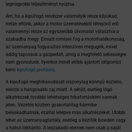
legnagyobb teljesítményt nyújtsa.
Ám, ha a kipufogó rendszer valamelyik része kilyukad,
netán eltörik, akkor a motor üzemeléséből létrejövő erő
valamennyi része az egyszerűbb útvonalat választva a
szabadba megy. Emiatt romlani fog a motorhatékonyság,
az üzemanyag fogyasztás intenzíven megugrik, mivel
addig tapossuk a gázpedált, amíg a megfelelő sebességre
nem gyorsulunk. Ilyenkor minél előbb ajánlott időpontot
kérni
kipufogó javításra
.
A kipufogó meghibásodását viszonylag könnyű észlelni,
eleinte a hangosabb zaj miatt. A sérült, esetleg lógó
alkatrészek további lehetséges hibaforrásként vannak
jelen. Vezetés közben gyakorlatilag bármibe
beleakadhatnak, ezáltal letépve más alkatrészeket. Utóbbi
lehet az üzemanyagtartály, esetleg a kézifék bowden vagy
a hátsó lökhárító. A leszakadó elemek nem csak a saját