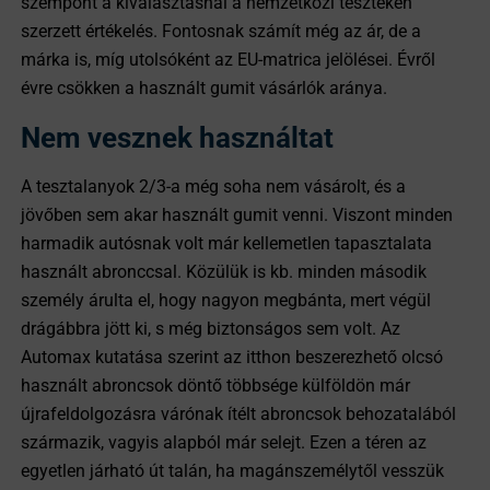
szempont a kiválasztásnál a nemzetközi teszteken
szerzett értékelés. Fontosnak számít még az ár, de a
márka is, míg utolsóként az EU-matrica jelölései. Évről
évre csökken a használt gumit vásárlók aránya.
Nem vesznek használtat
A tesztalanyok 2/3-a még soha nem vásárolt, és a
jövőben sem akar használt gumit venni. Viszont minden
harmadik autósnak volt már kellemetlen tapasztalata
használt abronccsal. Közülük is kb. minden második
személy árulta el, hogy nagyon megbánta, mert végül
drágábbra jött ki, s még biztonságos sem volt. Az
Automax kutatása szerint az itthon beszerezhető olcsó
használt abroncsok döntő többsége külföldön már
újrafeldolgozásra várónak ítélt abroncsok behozatalából
származik, vagyis alapból már selejt. Ezen a téren az
egyetlen járható út talán, ha magánszemélytől vesszük