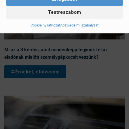
Testreszabom
Cookie nyilatkozat
Adatvédelmi szabályzat
Mi az a 3 kérdés, amit mindenképp tegyünk fel az
eladónak mielőtt személygépkocsit veszünk?
Érdekel, elolvasom