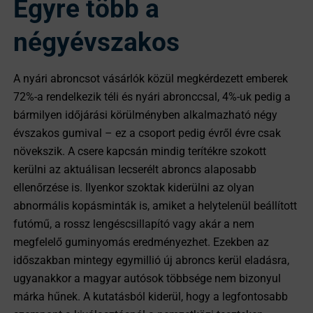
Egyre több a
négyévszakos
A nyári abroncsot vásárlók közül megkérdezett emberek
72%-a rendelkezik téli és nyári abronccsal, 4%-uk pedig a
bármilyen időjárási körülményben alkalmazható négy
évszakos gumival – ez a csoport pedig évről évre csak
növekszik. A csere kapcsán mindig terítékre szokott
kerülni az aktuálisan lecserélt abroncs alaposabb
ellenőrzése is. Ilyenkor szoktak kiderülni az olyan
abnormális kopásminták is, amiket a helytelenül beállított
futómű, a rossz lengéscsillapító vagy akár a nem
megfelelő guminyomás eredményezhet. Ezekben az
időszakban mintegy egymillió új abroncs kerül eladásra,
ugyanakkor a magyar autósok többsége nem bizonyul
márka hűnek. A kutatásból kiderül, hogy a legfontosabb