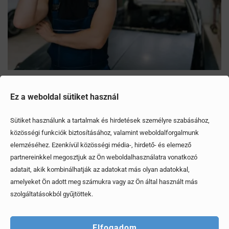
Mítoszok, amiktől mi is csak fogjuk a fejünket
Ez a weboldal sütiket használ
Érdekel, elolvasom
Sütiket használunk a tartalmak és hirdetések személyre szabásához,
közösségi funkciók biztosításához, valamint weboldalforgalmunk
elemzéséhez. Ezenkívül közösségi média-, hirdető- és elemező
partnereinkkel megosztjuk az Ön weboldalhasználatra vonatkozó
adatait, akik kombinálhatják az adatokat más olyan adatokkal,
amelyeket Ön adott meg számukra vagy az Ön által használt más
szolgáltatásokból gyűjtöttek.
Elfogadom