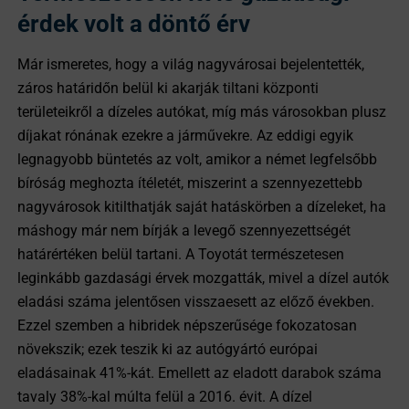
érdek volt a döntő érv
Már ismeretes, hogy a világ nagyvárosai bejelentették,
záros határidőn belül ki akarják tiltani központi
területeikről a dízeles autókat, míg más városokban plusz
díjakat rónának ezekre a járművekre. Az eddigi egyik
legnagyobb büntetés az volt, amikor a német legfelsőbb
bíróság meghozta ítéletét, miszerint a szennyezettebb
nagyvárosok kitilthatják saját hatáskörben a dízeleket, ha
máshogy már nem bírják a levegő szennyezettségét
határértéken belül tartani. A Toyotát természetesen
leginkább gazdasági érvek mozgatták, mivel a dízel autók
eladási száma jelentősen visszaesett az előző években.
Ezzel szemben a hibridek népszerűsége fokozatosan
növekszik; ezek teszik ki az autógyártó európai
eladásainak 41%-kát. Emellett az eladott darabok száma
tavaly 38%-kal múlta felül a 2016. évit. A dízel