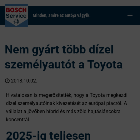
Minden, amire az autója vágyik.
Nem gyárt több dízel
személyautót a Toyota
2018.10.02.
Hivatalosan is megerősítették, hogy a Toyota megkezdi
dízel személyautóinak kivezetését az európai piacról. A
vállalat a jövőben hibrid és más zöld hajtásláncokra
koncentrál.
2025-ig teljesen