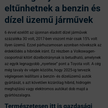
eltűnhetnek a benzin és
dízel üzemű járművek
6 évvel ezelőtt az újonnan eladott dízel járművek
százaléka 30 volt, 2017-ben viszont már csak 15% volt
ilyen üzemű. Ezzel párhuzamosan azonban növekszik az
érdeklődés a hibridek iránt. Ez részben a Volkswagen-
csoportnál kitört dízelbotránynak is betudható, amelynek
az egyik legnagyobb „nyertese” pont a Toyota volt. A cég
még tavaly év végén közölte, hogy 2025-ig tervezik
véglegesen leállítani a benzin- és dízelüzemű autók
gyártását, s azt követően kizárólag hibrid, hidrogén
meghajtású vagy elektromos autókat dob majd a
gyártószalagra.
Természetesen itt is gazdasági