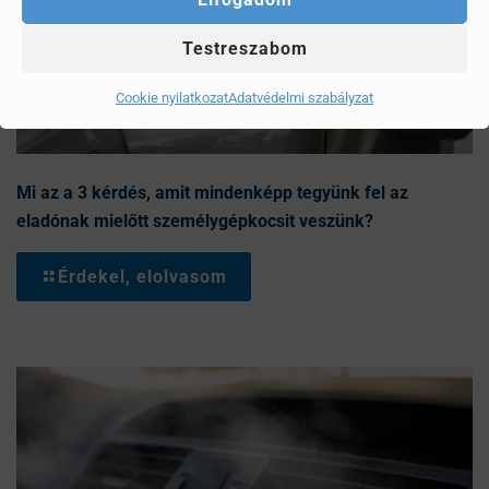
Testreszabom
Cookie nyilatkozat
Adatvédelmi szabályzat
Mi az a 3 kérdés, amit mindenképp tegyünk fel az
eladónak mielőtt személygépkocsit veszünk?
Érdekel, elolvasom