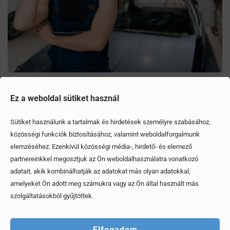
Mítoszok, amiktől mi is csak fogjuk a fejünket
Ez a weboldal sütiket használ
Érdekel, elolvasom
Sütiket használunk a tartalmak és hirdetések személyre szabásához,
közösségi funkciók biztosításához, valamint weboldalforgalmunk
elemzéséhez. Ezenkívül közösségi média-, hirdető- és elemező
partnereinkkel megosztjuk az Ön weboldalhasználatra vonatkozó
adatait, akik kombinálhatják az adatokat más olyan adatokkal,
amelyeket Ön adott meg számukra vagy az Ön által használt más
szolgáltatásokból gyűjtöttek.
Elfogadom