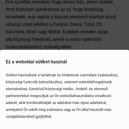
Erre szokták mondani, hogy ahány ház, annyi szokás.
Amit biztosan ajánlhatunk az az, hogy kizárólag
ismertebb, már régóta a piacon jelenlévő márkák közül
válassz, mint például a Castrol, Eneos, Total, Elf,
Valvoline, Shell vagy Motul. Ezekben minden olyan
alkotóanyag fellelhető, amire a motor optimális
funkcionálásához szükség lehet.
Ez a weboldal sütiket használ
Megosztom
Sütiket használunk a tartalmak és hirdetések személyre szabásához,
közösségi funkciók biztosításához, valamint weboldalforgalmunk
elemzéséhez. Ezenkívül közösségi média-, hirdető- és elemező
Ezek is érdekelhetik
partnereinkkel megosztjuk az Ön weboldalhasználatra vonatkozó
adatait, akik kombinálhatják az adatokat más olyan adatokkal,
amelyeket Ön adott meg számukra vagy az Ön által használt más
szolgáltatásokból gyűjtöttek.