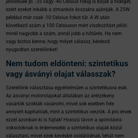
jelölésűek pl. -35 vagy -40 Celsius fokig is bírják a hideget,
ezért ezeket inkább a zimankós évszakra ajánlják. A 25W
például már csak -10 Celsius fokot tűr. A W után
következő szám a 100 Celsiuson mért viszkozitást jelöli:
minél nagyobb a szám, annál jobb a hőtűrés. Ha nem
vagy biztos benne, hogy milyet válassz, kérdezd
nyugodtan szerelőinket!
Nem tudom eldönteni: szintetikus
vagy ásványi olajat válasszak?
Szerelőink választása egyértelműen a szintetikusra esik.
Az ásványi motorolajokat általában az árérzékeny
vásárlók szokták vásárolni, mivel sok esetben fele
annyiért kaphatóak, mint a szintetikus verziók. A pro érvek
ezzel azonban ki is fújtak! Hosszú távon a spórolásra
voksolóknak is érdemesebb a szintetikus olajak közül
választani, mivel ezek kevésbé oxidálódnak, tehát nem