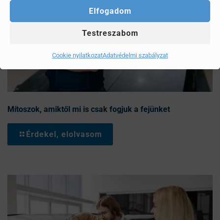
Elfogadom
Testreszabom
Cookie nyilatkozat
Adatvédelmi szabályzat
Mítoszok, amiktől mi is csak fogjuk a fejünket
Érdekel, elolvasom