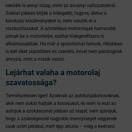
rakódik le annyi iszap, mint az ásványi változatoknál.
Sokkal jobban bírják a hidegebb, fagyos, illetve a
kánikulai körülményeket is, nem vesztik el a
viszkozitásukat. A szintetikus motorolajak hamarabb
jutnak be a motortérbe, ezáltal hidegindításra is
alkalmasabbak. Ha már a spórolásnál tartunk, ritkábban
is kell őket utántölteni és cserélni, mivel nem párolognak
annyira, mint a másik verzió.
Lejárhat valaha a motorolaj
szavatossága?
Természetesen igen! Azoknak az autótulajdonosoknak,
akik nem sokat hajtják a kocsijukat, és nem is eszi az
autójuk a szokásosnál jobban az olajat, nem ajánljuk,
hogy a szükségesnél nagyobb mennyiséget vegyenek
csak azért például, mert épp akciós – még a kedvenc