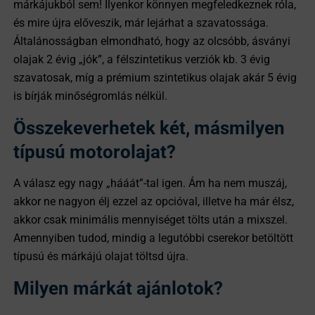
márkájukból sem! Ilyenkor könnyen megfeledkeznek róla,
és mire újra előveszik, már lejárhat a szavatossága.
Általánosságban elmondható, hogy az olcsóbb, ásványi
olajak 2 évig „jók”, a félszintetikus verziók kb. 3 évig
szavatosak, míg a prémium szintetikus olajak akár 5 évig
is bírják minőségromlás nélkül.
Összekeverhetek két, másmilyen
típusú motorolajat?
A válasz egy nagy „hááát”-tal igen. Ám ha nem muszáj,
akkor ne nagyon élj ezzel az opcióval, illetve ha már élsz,
akkor csak minimális mennyiséget tölts után a mixszel.
Amennyiben tudod, mindig a legutóbbi cserekor betöltött
típusú és márkájú olajat töltsd újra.
Milyen márkát ajánlotok?