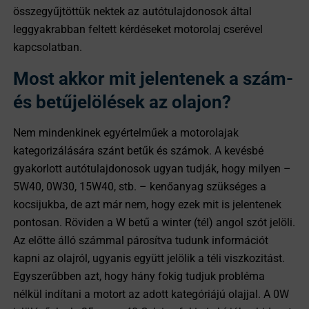
összegyűjtöttük nektek az autótulajdonosok által
leggyakrabban feltett kérdéseket motorolaj cserével
kapcsolatban.
Most akkor mit jelentenek a szám-
és betűjelölések az olajon?
Nem mindenkinek egyértelműek a motorolajak
kategorizálására szánt betűk és számok. A kevésbé
gyakorlott autótulajdonosok ugyan tudják, hogy milyen –
5W40, 0W30, 15W40, stb. – kenőanyag szükséges a
kocsijukba, de azt már nem, hogy ezek mit is jelentenek
pontosan. Röviden a W betű a winter (tél) angol szót jelöli.
Az előtte álló számmal párosítva tudunk információt
kapni az olajról, ugyanis együtt jelölik a téli viszkozitást.
Egyszerűbben azt, hogy hány fokig tudjuk probléma
nélkül indítani a motort az adott kategóriájú olajjal. A 0W