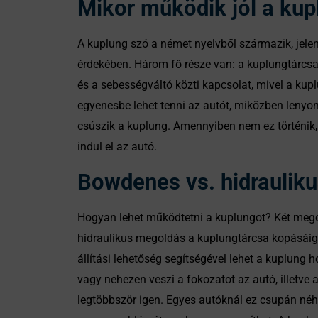
Mikor működik jól a kup
A kuplung szó a német nyelvből származik, jel
érdekében. Három fő része van: a kuplungtárcsa
és a sebességváltó közti kapcsolat, mivel a ku
egyenesbe lehet tenni az autót, miközben lenyo
csúszik a kuplung. Amennyiben nem ez történik, a
indul el az autó.
Bowdenes vs. hidrauliku
Hogyan lehet működtetni a kuplungot? Két megol
hidraulikus megoldás a kuplungtárcsa kopásáig v
állítási lehetőség segítségével lehet a kuplung h
vagy nehezen veszi a fokozatot az autó, illetve
legtöbbször igen. Egyes autóknál ez csupán néh