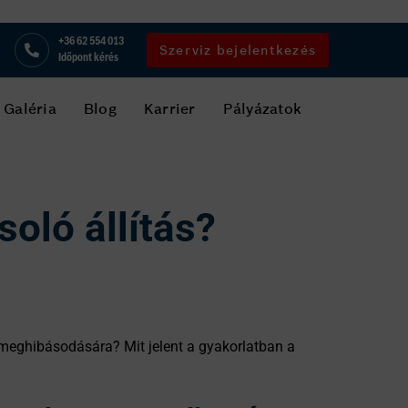
+36 62 554 013
Szerviz bejelentkezés
Időpont kérés
Galéria
Blog
Karrier
Pályázatok
soló állítás?
a meghibásodására? Mit jelent a gyakorlatban a