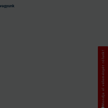
t vagyunk
Mondja el véleményét rólunk!