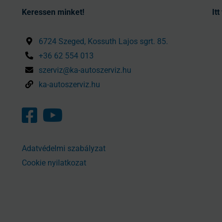
Keressen minket!
It
6724 Szeged, Kossuth Lajos sgrt. 85.
+36 62 554 013
szerviz@ka-autoszerviz.hu
ka-autoszerviz.hu
Adatvédelmi szabályzat
Cookie nyilatkozat