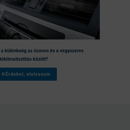
 a különbség az ózonos és a vegyszeres
tóklímatisztítás között?
Érdekel, elolvasom