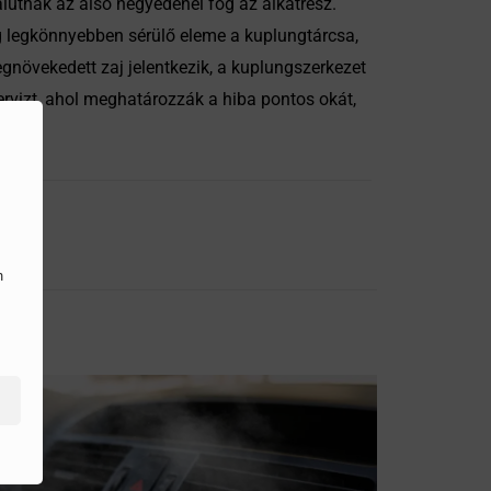
lútnak az alsó negyedénél fog az alkatrész.
ng legkönnyebben sérülő eleme a kuplungtárcsa,
egnövekedett zaj jelentkezik, a kuplungszerkezet
rvizt, ahol meghatározzák a hiba pontos okát,
n