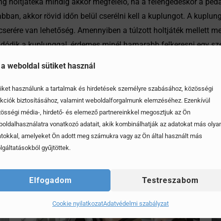
ng holtjátéka mindig akkor megfelelő, ha a felengedéskor a pedá
ban, akkor rövid időn belül cserélni kell a kuplungot. A kuplu
cserére van lehetőség. Amennyiben a túlzott holtjáték mellett m
adódik a kuplunggal, érdemes minél hamarabb felkeresni egy sze
 a weboldal sütiket használ
iket használunk a tartalmak és hirdetések személyre szabásához, közösségi
kciók biztosításához, valamint weboldalforgalmunk elemzéséhez. Ezenkívül
össégi média-, hirdető- és elemező partnereinkkel megosztjuk az Ön
oldalhasználatra vonatkozó adatait, akik kombinálhatják az adatokat más olya
tokkal, amelyeket Ön adott meg számukra vagy az Ön által használt más
lgáltatásokból gyűjtöttek.
Elfogadom
Testreszabom
Cookie nyilatkozat
Adatvédelmi szabályzat