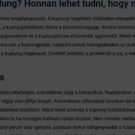
lung? Honnan lehet tudni, hogy 
entése tengelykapcsoló. A kuplung megfelelő működése elengedh
, a kuplungszerkezet, illetve a kinyomócsapágy. Amikor lenyo
plungszerkezet és a kuplungtárcsa eltávolodik egymástól. Mikor
mva van a kuplungpedál, valamint annak felengedésekor az aut
 kuplung megkopott. Emellett jelezheti a problémát a zaj, a nem
s
dás lehetséges: a bowdenes vagy a hidraulikus. Napjainkban az 
égig után állítja magát. A bowdenes változatnál azonban be kell 
oltjátékát beállítani. Mikor lehet szükség a kuplung holtjátékána
 akkor is, ha recsegés hallható váltás közben. Nem minden esetb
ány percet vesz igénybe, azonban olykor időigényesebb a folya