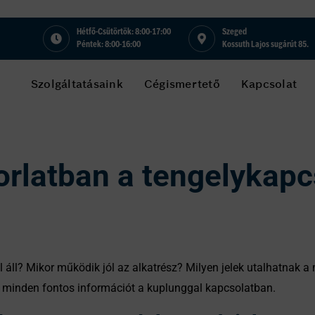
Hétfő-Csütörtök: 8:00-17:00
Szeged
Péntek: 8:00-16:00
Kossuth Lajos sugárút 85.
Szolgáltatásaink
Cégismertető
Kapcsolat
orlatban a tengelykapc
 áll? Mikor működik jól az alkatrész? Milyen jelek utalhatnak 
k minden fontos információt a kuplunggal kapcsolatban.