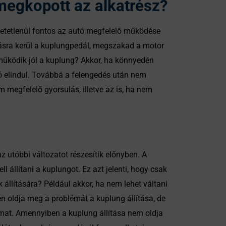
megkopott az alkatrész?
etetlenül fontos az autó megfelelő működése
másra kerül a kuplungpedál, megszakad a motor
 működik jól a kuplung? Akkor, ha könnyedén
ó elindul. Továbbá a felengedés után nem
 megfelelő gyorsulás, illetve az is, ha nem
utóbbi változatot részesítik előnyben. A
állítani a kuplungot. Ez azt jelenti, hogy csak
k állítására? Például akkor, ha nem lehet váltani
en oldja meg a problémát a kuplung állítása, de
mat. Amennyiben a kuplung állítása nem oldja