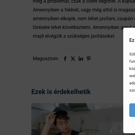
meg a problémát, csak a csere segíthet. A kuplu
Amennyiben a felénél, vagy még attól is magasab
amennyiben elkopik, nem lehet javítani, csupán 
törésére lehet következtetni. Amennyiben gond 
majd elvégzik a szükséges javításokat.
Ez
Süt
Megosztom
fun
köz
web
ada
Ezek is érdekelhetik
szo