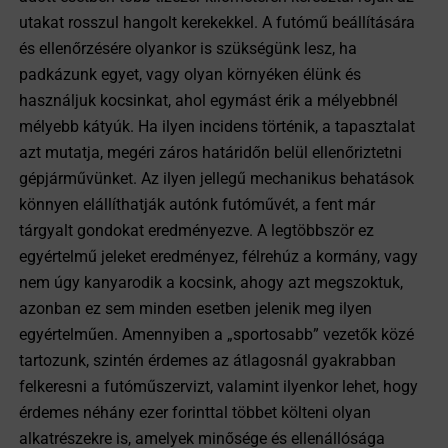
utakat rosszul hangolt kerekekkel. A futómű beállítására
és ellenőrzésére olyankor is szükségünk lesz, ha
padkázunk egyet, vagy olyan környéken élünk és
használjuk kocsinkat, ahol egymást érik a mélyebbnél
mélyebb kátyúk. Ha ilyen incidens történik, a tapasztalat
azt mutatja, megéri záros határidőn belül ellenőriztetni
gépjárművünket. Az ilyen jellegű mechanikus behatások
könnyen elállíthatják autónk futóművét, a fent már
tárgyalt gondokat eredményezve. A legtöbbször ez
egyértelmű jeleket eredményez, félrehúz a kormány, vagy
nem úgy kanyarodik a kocsink, ahogy azt megszoktuk,
azonban ez sem minden esetben jelenik meg ilyen
egyértelműen. Amennyiben a „sportosabb” vezetők közé
tartozunk, szintén érdemes az átlagosnál gyakrabban
felkeresni a futóműszervizt, valamint ilyenkor lehet, hogy
érdemes néhány ezer forinttal többet költeni olyan
alkatrészekre is, amelyek minősége és ellenállósága