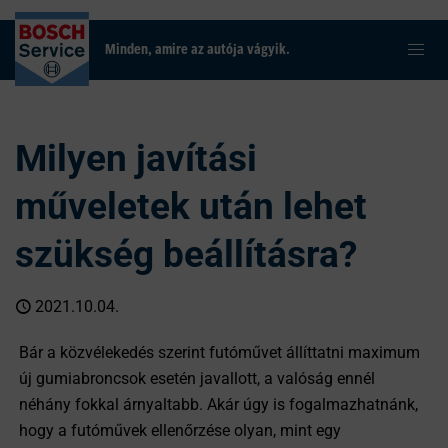
Minden, amire az autója vágyik.
Milyen javítási
műveletek után lehet
szükség beállításra?
2021.10.04.
Bár a közvélekedés szerint futóművet állíttatni maximum
új gumiabroncsok esetén javallott, a valóság ennél
néhány fokkal árnyaltabb. Akár úgy is fogalmazhatnánk,
hogy a futóművek ellenőrzése olyan, mint egy