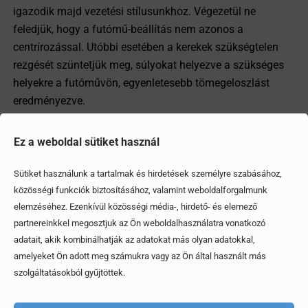
igazodik majd vezetési stílusunkhoz. Végezetül ne
feledjük, hogy a futómű-beállítás nem azonos a
centrírozással. Utóbbi esetében a kerekek szükségtelen
rezgését szüntetjük meg, súlyokat helyezve a szükséges
helyekre a futóművön, egyenletesebb tömegeloszlást
eredményezve.
Ez a weboldal sütiket használ
Megosztom
Sütiket használunk a tartalmak és hirdetések személyre szabásához,
közösségi funkciók biztosításához, valamint weboldalforgalmunk
elemzéséhez. Ezenkívül közösségi média-, hirdető- és elemező
Ezek is érdekelhetik
partnereinkkel megosztjuk az Ön weboldalhasználatra vonatkozó
adatait, akik kombinálhatják az adatokat más olyan adatokkal,
amelyeket Ön adott meg számukra vagy az Ön által használt más
szolgáltatásokból gyűjtöttek.