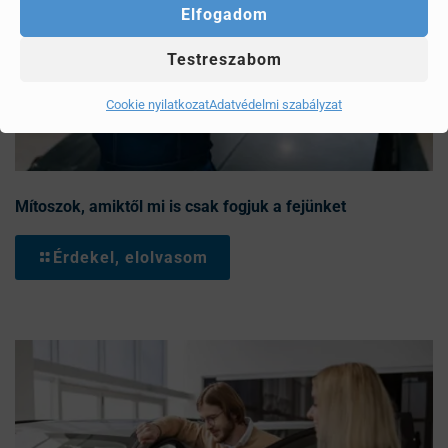
Elfogadom
Testreszabom
Cookie nyilatkozat
Adatvédelmi szabályzat
Mítoszok, amiktől mi is csak fogjuk a fejünket
Érdekel, elolvasom