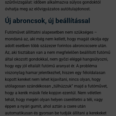
szűrővizsgálat: időben alkalmazva súlyos gondoktól
óvhatja meg az elővigyázatos autótulajdonost.
Új abroncsok, új beállítással
Futóművet állíttatni alapesetben nem szükséges –
mondaná az, aki még nem kellett, hogy magát okolja egy
adott esetben több százezer forintos abroncscsere után.
Az, aki tisztában van a nem megfelelően beállított futómű
által okozott gondokkal, nem győzi eléggé hangsúlyozni,
hogy egy jól eltalált futómű aranyat ér. A probléma
viszonylag hamar jelentkezhet, hiszen egy féloldalasan
kopott kereket nem lehet kijavítani, nincs olyan, hogy
utólagosan szándékosan „túlhúzzuk” majd a futóművet,
hogy a kerék másik fele kopjon ezentúl. Nem véletlen
tehát, hogy megéri olyan helyen cseréltetni a téli, vagy
éppen a nyári gumit, ahol aztán a csere után
automatikusan és gyorsan be tudják állítani a kerekeket