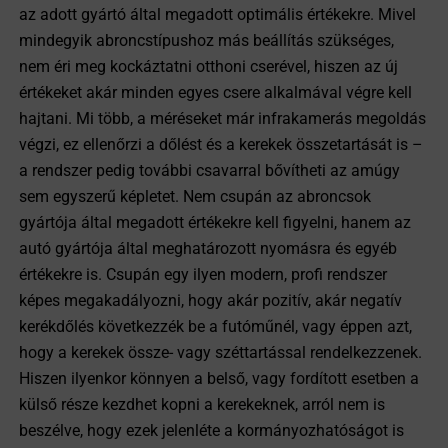
az adott gyártó által megadott optimális értékekre. Mivel
mindegyik abroncstípushoz más beállítás szükséges,
nem éri meg kockáztatni otthoni cserével, hiszen az új
értékeket akár minden egyes csere alkalmával végre kell
hajtani. Mi több, a méréseket már infrakamerás megoldás
végzi, ez ellenőrzi a dőlést és a kerekek összetartását is –
a rendszer pedig további csavarral bővítheti az amúgy
sem egyszerű képletet. Nem csupán az abroncsok
gyártója által megadott értékekre kell figyelni, hanem az
autó gyártója által meghatározott nyomásra és egyéb
értékekre is. Csupán egy ilyen modern, profi rendszer
képes megakadályozni, hogy akár pozitív, akár negatív
kerékdőlés következzék be a futóműnél, vagy éppen azt,
hogy a kerekek össze- vagy széttartással rendelkezzenek.
Hiszen ilyenkor könnyen a belső, vagy fordított esetben a
külső része kezdhet kopni a kerekeknek, arról nem is
beszélve, hogy ezek jelenléte a kormányozhatóságot is