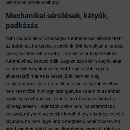
jelentősen befolyásolhatja.
Mechanikai sérülések, kátyúk,
padkázás
Nem csupán akkor szükséges futóművessel ellenőriztetni
az autónkat, ha kereket cserélünk. Minden olyan alkatrész
cseréje esetén kell a kontroll, amely az autó kerekeihez,
futóművéhez kapcsolódik. Legyen szó akár a rugók, akár
valamelyik lengőkar cseréjéről, hogy a többi egyéb
alkatrészről már ne is beszéljünk, nem éri meg
kockáztatnunk. A futómű ellenőrzése a legtöbb esetben
nem vesz több mint egy órát igénybe, valamint az ehhez
szükséges néhány ezer forint sem üt méretes lyukat a
költségvetésen. Leginkább akkor nem, ha számításba
vesszük, milyen összegekbe kerülhet egy alkatrész cseréje
olyankor, ha nem ügyelünk a megfelelő beállításokra, ha
adott esetben több tízezer kilométeren keresztül rójuk az