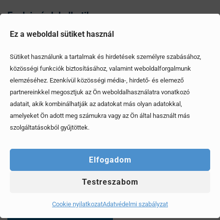
Ezek is érdekelhetik
Ez a weboldal sütiket használ
Sütiket használunk a tartalmak és hirdetések személyre szabásához,
közösségi funkciók biztosításához, valamint weboldalforgalmunk
elemzéséhez. Ezenkívül közösségi média-, hirdető- és elemező
partnereinkkel megosztjuk az Ön weboldalhasználatra vonatkozó
adatait, akik kombinálhatják az adatokat más olyan adatokkal,
amelyeket Ön adott meg számukra vagy az Ön által használt más
szolgáltatásokból gyűjtöttek.
Elfogadom
Testreszabom
Mítoszok, amiktől mi is csak fogjuk a fejünket
Cookie nyilatkozat
Adatvédelmi szabályzat
Érdekel, elolvasom