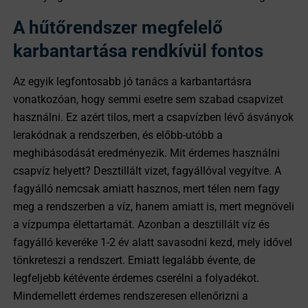
A hűtőrendszer megfelelő
karbantartása rendkívül fontos
Az egyik legfontosabb jó tanács a karbantartásra
vonatkozóan, hogy semmi esetre sem szabad csapvizet
használni. Ez azért tilos, mert a csapvízben lévő ásványok
lerakódnak a rendszerben, és előbb-utóbb a
meghibásodását eredményezik. Mit érdemes használni
csapvíz helyett? Desztillált vizet, fagyállóval vegyítve. A
fagyálló nemcsak amiatt hasznos, mert télen nem fagy
meg a rendszerben a víz, hanem amiatt is, mert megnöveli
a vízpumpa élettartamát. Azonban a desztillált víz és
fagyálló keveréke 1-2 év alatt savasodni kezd, mely idővel
tönkreteszi a rendszert. Emiatt legalább évente, de
legfeljebb kétévente érdemes cserélni a folyadékot.
Mindemellett érdemes rendszeresen ellenőrizni a