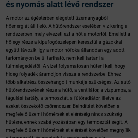
és nyomás alatt lévő rendszer
A motor az égéstérben elégetett üzemanyagból
hőenergiát állít elő. A hűtőrendszer esetében víz kering a
rendszerben, mely elvezeti ezt a hőt a motortól. Emellett a
hő egy része a kipufogószelepen keresztül a gázokkal
együtt távozik, így a motor hőfoka állandóan egy adott
tartományon belül tartható, nem kell tartani a
túlmelegedéstől. A vizet folyamatosan hűteni kell, hogy
hideg folyadék áramoljon vissza a rendszerbe. Ehhez
több alkatrész összehangolt munkája szükséges. Az autó
hűtőrendszerének része a hűtő, a ventilátor, a vízpumpa, a
tágulási tartály, a termosztát, a fűtőradiátor, illetve az
ezeket összekötő csőrendszer. Beindítást követően a
megfelelő üzemi hőmérséklet eléréséig nincs szükség
hűtésre, ennek szabályozásában egy termosztát segít. A
megfelelő üzemi hőmérséklet elérését követően megnyílik