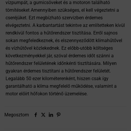
vízpumpát, a gumicsöveket és a motoron található
tömítéseket Amennyiben szükséges, el kell végeztetni a
cseréjüket. Ezt megbízható szervizben érdemes
elvégeztetni. A karbantartást tekintve az említetteken kívül
rendkívül fontos a hűtőrendszer tisztítása. Erről sajnos
sokan megfeledkeznek, és elszennyeződött klímahűtővel
és vízhűtővel közlekednek. Ez előbb-utóbb költséges
következményekkel jár, szóval érdemes időt szánni a
hűtőrendszer felületének időnkénti tisztítására. Milyen
gyakran érdemes tisztítani a hűtőrendszer felületét.
Legalább 50 ezer kilométerenként, hiszen csak így
garantálható a klíma megfelelő működése, valamint a
motor előírt hőfokon történő üzemelése.
Megosztom