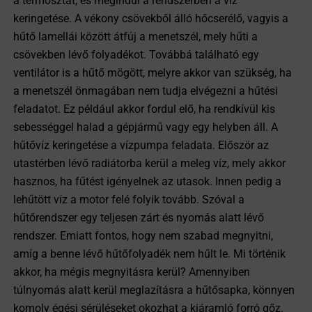
a termosztát, és megindul a rendszerben a víz
keringetése. A vékony csövekből álló hőcserélő, vagyis a
hűtő lamellái között átfúj a menetszél, mely hűti a
csövekben lévő folyadékot. Továbbá található egy
ventilátor is a hűtő mögött, melyre akkor van szükség, ha
a menetszél önmagában nem tudja elvégezni a hűtési
feladatot. Ez például akkor fordul elő, ha rendkívül kis
sebességgel halad a gépjármű vagy egy helyben áll. A
hűtővíz keringetése a vízpumpa feladata. Először az
utastérben lévő radiátorba kerül a meleg víz, mely akkor
hasznos, ha fűtést igényelnek az utasok. Innen pedig a
lehűtött víz a motor felé folyik tovább. Szóval a
hűtőrendszer egy teljesen zárt és nyomás alatt lévő
rendszer. Emiatt fontos, hogy nem szabad megnyitni,
amíg a benne lévő hűtőfolyadék nem hűlt le. Mi történik
akkor, ha mégis megnyitásra kerül? Amennyiben
túlnyomás alatt kerül meglazításra a hűtősapka, könnyen
komoly égési sérüléseket okozhat a kiáramló forró gőz.