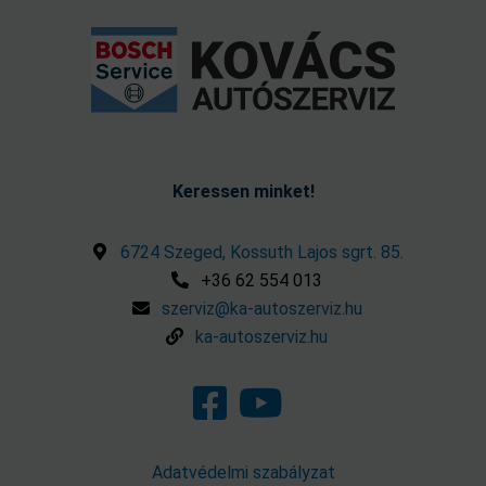
Keressen minket!
6724 Szeged, Kossuth Lajos sgrt. 85.
+36 62 554 013
szerviz@ka-autoszerviz.hu
ka-autoszerviz.hu
Adatvédelmi szabályzat