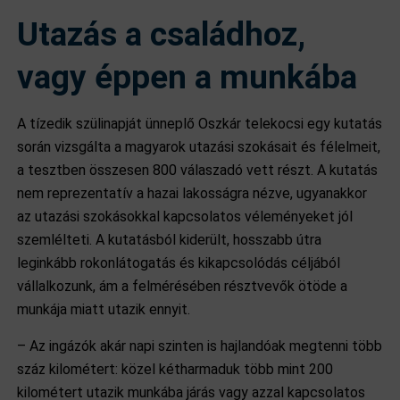
Utazás a családhoz,
vagy éppen a munkába
A tízedik szülinapját ünneplő Oszkár telekocsi egy kutatás
során vizsgálta a magyarok utazási szokásait és félelmeit,
a tesztben összesen 800 válaszadó vett részt. A kutatás
nem reprezentatív a hazai lakosságra nézve, ugyanakkor
az utazási szokásokkal kapcsolatos véleményeket jól
szemlélteti. A kutatásból kiderült, hosszabb útra
leginkább rokonlátogatás és kikapcsolódás céljából
vállalkozunk, ám a felmérésében résztvevők ötöde a
munkája miatt utazik ennyit.
– Az ingázók akár napi szinten is hajlandóak megtenni több
száz kilométert: közel kétharmaduk több mint 200
kilométert utazik munkába járás vagy azzal kapcsolatos