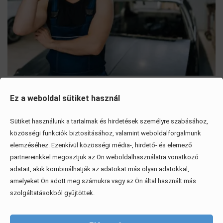
Mítoszok, amiktől mi is csak fogjuk a fejünket
Ez a weboldal sütiket használ
Érdekel, elolvasom
Sütiket használunk a tartalmak és hirdetések személyre szabásához,
közösségi funkciók biztosításához, valamint weboldalforgalmunk
elemzéséhez. Ezenkívül közösségi média-, hirdető- és elemező
partnereinkkel megosztjuk az Ön weboldalhasználatra vonatkozó
adatait, akik kombinálhatják az adatokat más olyan adatokkal,
amelyeket Ön adott meg számukra vagy az Ön által használt más
szolgáltatásokból gyűjtöttek.