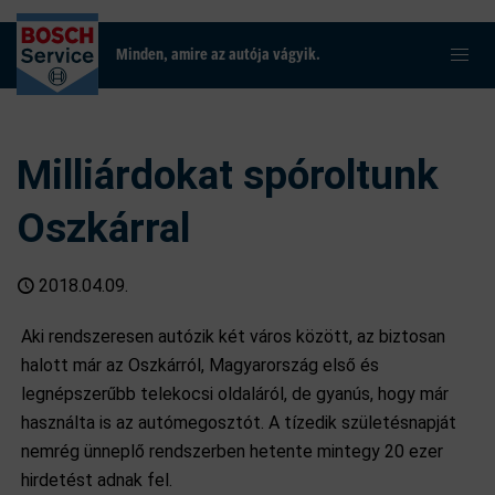
Minden, amire az autója vágyik.
Milliárdokat spóroltunk
Oszkárral
2018.04.09.
Aki rendszeresen autózik két város között, az biztosan
halott már az Oszkárról, Magyarország első és
legnépszerűbb telekocsi oldaláról, de gyanús, hogy már
használta is az autómegosztót. A tízedik születésnapját
nemrég ünneplő rendszerben hetente mintegy 20 ezer
hirdetést adnak fel.