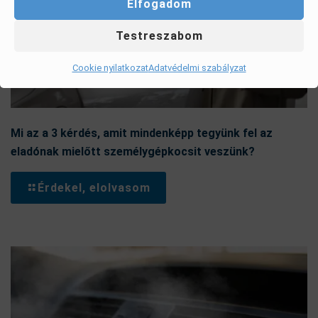
Elfogadom
Testreszabom
Cookie nyilatkozat
Adatvédelmi szabályzat
Mi az a 3 kérdés, amit mindenképp tegyünk fel az
eladónak mielőtt személygépkocsit veszünk?
Érdekel, elolvasom