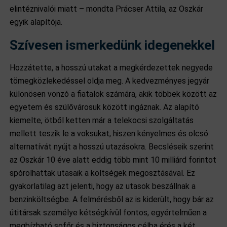
elintéznivalói miatt – mondta Prácser Attila, az Oszkár
egyik alapítója.
Szívesen ismerkedünk idegenekkel
Hozzátette, a hosszú utakat a megkérdezettek negyede
tömegközlekedéssel oldja meg. A kedvezményes jegyár
különösen vonzó a fiatalok számára, akik többek között az
egyetem és szülővárosuk között ingáznak. Az alapító
kiemelte, ötből ketten már a telekocsi szolgáltatás
mellett teszik le a voksukat, hiszen kényelmes és olcsó
alternatívát nyújt a hosszú utazásokra. Becsléseik szerint
az Oszkár 10 éve alatt eddig több mint 10 milliárd forintot
spórolhattak utasaik a költségek megosztásával. Ez
gyakorlatilag azt jelenti, hogy az utasok beszállnak a
benzinköltségbe. A felmérésből az is kiderült, hogy bár az
útitársak személye kétségkívül fontos, egyértelműen a
megbízható sofőr és a biztonságos célba érés a két