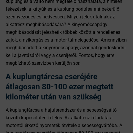
kuplung és a váltó nem megfelelő használata, a hirtelen
fékezések, a kátyúk és a kuplung borítása alá bekerülő
szennyeződés és nedvesség. Milyen jelek utalnak az
alkatrész meghibásodására? A kinyomócsapágy
meghibásodását jelezhetik többek között a rendellenes
zajok, a nyikorgás és a motor túlmelegedése. Amennyiben
meghibásodott a kinyomócsapágy, azonnal gondoskodni
kell a javításáról vagy a cseréjéről. Fontos, hogy erre
megbízható szervizben kerüljön sor.
A kuplungtárcsa cseréjére
átlagosan 80-100 ezer megtett
kilométer után van szükség
A kuplungtárcsa a hajtásrendszer és a sebességváltó
közötti kapcsolatért felelős. Az alkatrész feladata a
motortól érkező nyomaték átvitele a sebességváltóba. A