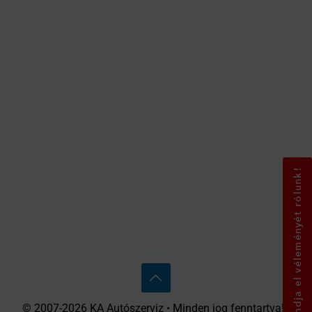
Mondja el véleményét rólunk!
© 2007-2026 KA Autószerviz • Minden jog fenntartva! •