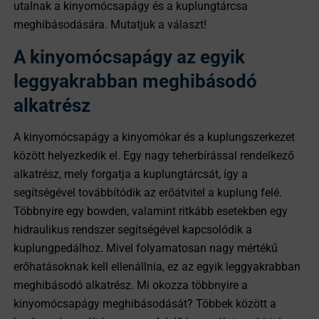
utalnak a kinyomócsapágy és a kuplungtárcsa
meghibásodására. Mutatjuk a választ!
A kinyomócsapágy az egyik
leggyakrabban meghibásodó
alkatrész
A kinyomócsapágy a kinyomókar és a kuplungszerkezet
között helyezkedik el. Egy nagy teherbírással rendelkező
alkatrész, mely forgatja a kuplungtárcsát, így a
segítségével továbbítódik az erőátvitel a kuplung felé.
Többnyire egy bowden, valamint ritkább esetekben egy
hidraulikus rendszer segítségével kapcsolódik a
kuplungpedálhoz. Mivel folyamatosan nagy mértékű
erőhatásoknak kell ellenállnia, ez az egyik leggyakrabban
meghibásodó alkatrész. Mi okozza többnyire a
kinyomócsapágy meghibásodását? Többek között a