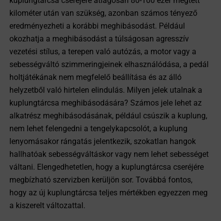
kuplungtárcsa cseréjére átlagosan 80-100 ezer megtett
kilométer után van szükség, azonban számos tényező
eredményezheti a korábbi meghibásodást. Például
okozhatja a meghibásodást a túlságosan agresszív
vezetési stílus, a terepen való autózás, a motor vagy a
sebességváltó szimmeringjeinek elhasználódása, a pedál
holtjátékának nem megfelelő beállítása és az álló
helyzetből való hirtelen elindulás. Milyen jelek utalnak a
kuplungtárcsa meghibásodására? Számos jele lehet az
alkatrész meghibásodásának, például csúszik a kuplung,
nem lehet felengedni a tengelykapcsolót, a kuplung
lenyomásakor rángatás jelentkezik, szokatlan hangok
hallhatóak sebességváltáskor vagy nem lehet sebességet
váltani. Elengedhetetlen, hogy a kuplungtárcsa cseréjére
megbízható szervizben kerüljön sor. Továbbá fontos,
hogy az új kuplungtárcsa teljes mértékben egyezzen meg
a kiszerelt változattal.