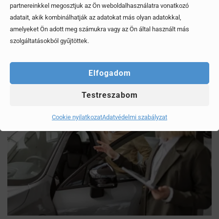
partnereinkkel megosztjuk az Ön weboldalhasználatra vonatkozó
Mítoszok, amiktől mi is csak fogjuk a fejünket
adatait, akik kombinálhatják az adatokat más olyan adatokkal,
amelyeket Ön adott meg számukra vagy az Ön által használt más
Érdekel, elolvasom
szolgáltatásokból gyűjtöttek.
Elfogadom
Testreszabom
Cookie nyilatkozat
Adatvédelmi szabályzat