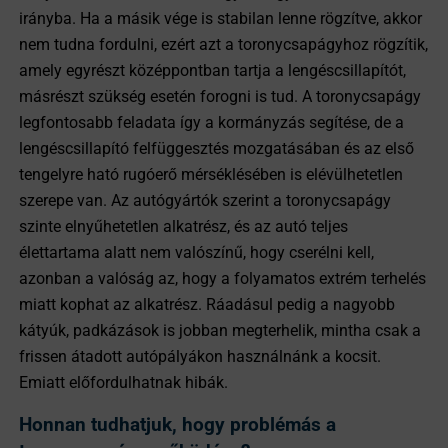
irányba. Ha a másik vége is stabilan lenne rögzítve, akkor
nem tudna fordulni, ezért azt a toronycsapágyhoz rögzítik,
amely egyrészt középpontban tartja a lengéscsillapítót,
másrészt szükség esetén forogni is tud. A toronycsapágy
legfontosabb feladata így a kormányzás segítése, de a
lengéscsillapító felfüggesztés mozgatásában és az első
tengelyre ható rugóerő mérséklésében is elévülhetetlen
szerepe van. Az autógyártók szerint a toronycsapágy
szinte elnyűhetetlen alkatrész, és az autó teljes
élettartama alatt nem valószínű, hogy cserélni kell,
azonban a valóság az, hogy a folyamatos extrém terhelés
miatt kophat az alkatrész. Ráadásul pedig a nagyobb
kátyúk, padkázások is jobban megterhelik, mintha csak a
frissen átadott autópályákon használnánk a kocsit.
Emiatt előfordulhatnak hibák.
Honnan tudhatjuk, hogy problémás a