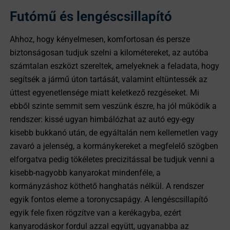
Futómű és lengéscsillapító
Ahhoz, hogy kényelmesen, komfortosan és persze
biztonságosan tudjuk szelni a kilométereket, az autóba
számtalan eszközt szereltek, amelyeknek a feladata, hogy
segítsék a jármű úton tartását, valamint eltüntessék az
úttest egyenetlensége miatt keletkező rezgéseket. Mi
ebből szinte semmit sem veszünk észre, ha jól működik a
rendszer: kissé ugyan himbálózhat az autó egy-egy
kisebb bukkanó után, de egyáltalán nem kellemetlen vagy
zavaró a jelenség, a kormánykereket a megfelelő szögben
elforgatva pedig tökéletes precizitással be tudjuk venni a
kisebb-nagyobb kanyarokat mindenféle, a
kormányzáshoz köthető hanghatás nélkül. A rendszer
egyik fontos eleme a toronycsapágy. A lengéscsillapító
egyik fele fixen rögzítve van a kerékagyba, ezért
kanyarodáskor fordul azzal együtt, ugyanabba az