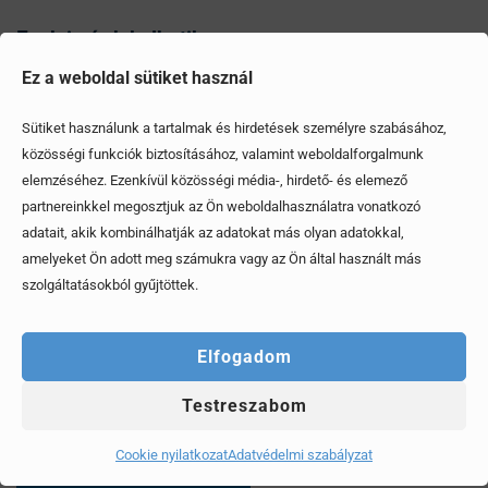
Ezek is érdekelhetik
Ez a weboldal sütiket használ
Sütiket használunk a tartalmak és hirdetések személyre szabásához,
közösségi funkciók biztosításához, valamint weboldalforgalmunk
elemzéséhez. Ezenkívül közösségi média-, hirdető- és elemező
partnereinkkel megosztjuk az Ön weboldalhasználatra vonatkozó
adatait, akik kombinálhatják az adatokat más olyan adatokkal,
amelyeket Ön adott meg számukra vagy az Ön által használt más
szolgáltatásokból gyűjtöttek.
Elfogadom
Testreszabom
Mítoszok, amiktől mi is csak fogjuk a fejünket
Cookie nyilatkozat
Adatvédelmi szabályzat
Érdekel, elolvasom