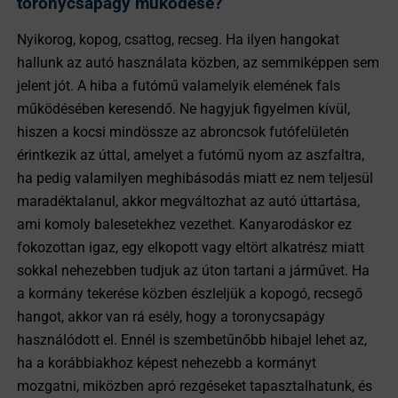
toronycsapágy működése?
Nyikorog, kopog, csattog, recseg. Ha ilyen hangokat
hallunk az autó használata közben, az semmiképpen sem
jelent jót. A hiba a futómű valamelyik elemének fals
működésében keresendő. Ne hagyjuk figyelmen kívül,
hiszen a kocsi mindössze az abroncsok futófelületén
érintkezik az úttal, amelyet a futómű nyom az aszfaltra,
ha pedig valamilyen meghibásodás miatt ez nem teljesül
maradéktalanul, akkor megváltozhat az autó úttartása,
ami komoly balesetekhez vezethet. Kanyarodáskor ez
fokozottan igaz, egy elkopott vagy eltört alkatrész miatt
sokkal nehezebben tudjuk az úton tartani a járművet. Ha
a kormány tekerése közben észleljük a kopogó, recsegő
hangot, akkor van rá esély, hogy a toronycsapágy
használódott el. Ennél is szembetűnőbb hibajel lehet az,
ha a korábbiakhoz képest nehezebb a kormányt
mozgatni, miközben apró rezgéseket tapasztalhatunk, és