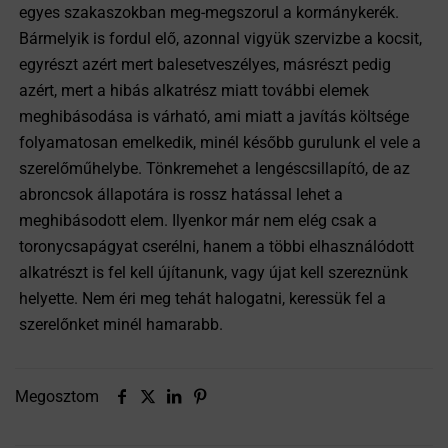
egyes szakaszokban meg-megszorul a kormánykerék.
Bármelyik is fordul elő, azonnal vigyük szervizbe a kocsit,
egyrészt azért mert balesetveszélyes, másrészt pedig
azért, mert a hibás alkatrész miatt további elemek
meghibásodása is várható, ami miatt a javítás költsége
folyamatosan emelkedik, minél később gurulunk el vele a
szerelőműhelybe. Tönkremehet a lengéscsillapító, de az
abroncsok állapotára is rossz hatással lehet a
meghibásodott elem. Ilyenkor már nem elég csak a
toronycsapágyat cserélni, hanem a többi elhasználódott
alkatrészt is fel kell újítanunk, vagy újat kell szereznünk
helyette. Nem éri meg tehát halogatni, keressük fel a
szerelőnket minél hamarabb.
Megosztom