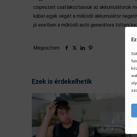
csipeszeit csatlakoztassuk az akkumulátorok meg
kábel egyik végét a működő akkumulátor negatív
jó esetben a működő autó generátora tölteni kez
Ez
Megosztom
Süt
fun
köz
web
Ezek is érdekelhetik
oly
szo