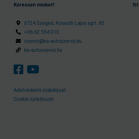
Keressen minket!
It
6724 Szeged, Kossuth Lajos sgrt. 85.
+36 62 554 013
szerviz@ka-autoszerviz.hu
ka-autoszerviz.hu
Adatvédelmi szabályzat
Cookie nyilatkozat