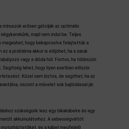
 a mínuszok erősen gátolják az optimális
 négykerekűnk, majd nem indul be. Teljes
is megeshet, hogy bekapcsolva felejtettük a
 ez a probléma akkor is előjöhet, ha a saruk
abályozó vagy a dióda híd. Fontos, ha többszöri
. Segítség lehet, hogy ilyen esetben először
sérletezést. Közel sem biztos, de segíthet, ha az
antálva, viszont a művelet sok bajlódással jár.
oldáshoz szükségünk lesz egy bikakábelre és egy
emerült akkumulátorhoz. A sebességváltót
 a motorháztetőket, és a kábel megfelelő