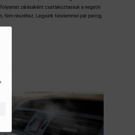
A folyamat zárásaként csatlakoztassuk a negatív
n, fém részéhez. Legyünk türelemmel pár percig,
s