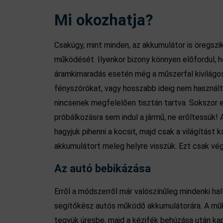
Mi okozhatja?
Csakúgy, mint minden, az akkumulátor is öregszik
működését. Ilyenkor bizony könnyen előfordul, h
áramkimaradás esetén még a műszerfal kivilágos
fényszórókat, vagy hosszabb ideig nem használtuk
nincsenek megfelelően tisztán tartva. Sokszor e
próbálkozásra sem indul a jármű, ne erőltessük!
hagyjuk pihenni a kocsit, majd csak a világítást 
akkumulátort meleg helyre visszük. Ezt csak végs
Az autó bebikázása
Erről a módszerről már valószínűleg mindenki hal
segítőkész autós működő akkumulátorára. A műk
tegyük üresbe, majd a kézifék behúzása után kapc