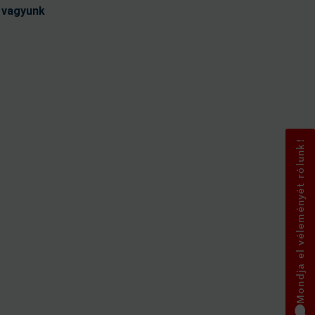
t vagyunk
Mondja el véleményét rólunk!