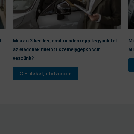
t
Mi az a 3 kérdés, amit mindenképp tegyünk fel
Mi
az eladónak mielőtt személygépkocsit
au
veszünk?
Érdekel, elolvasom