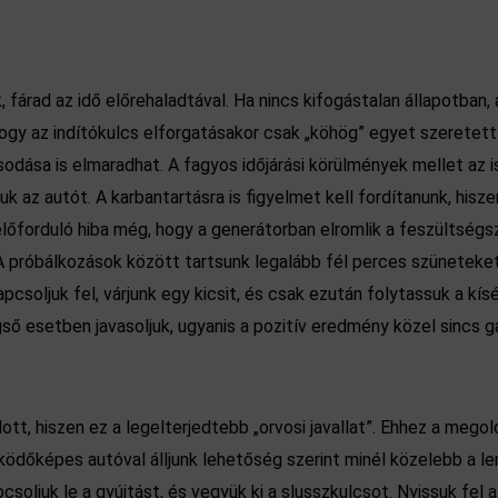
, fárad az idő előrehaladtával. Ha nincs kifogástalan állapotban,
ogy az indítókulcs elforgatásakor csak „köhög” egyet szeretett
odása is elmaradhat. A fagyos időjárási körülmények mellet az 
 az autót. A karbantartásra is figyelmet kell fordítanunk, hiszen
lőforduló hiba még, hogy a generátorban elromlik a feszültségsz
 A próbálkozások között tartsunk legalább fél perces szüneteket
kapcsoljuk fel, várjunk egy kicsit, és csak ezután folytassuk a kí
ő esetben javasoljuk, ugyanis a pozitív eredmény közel sincs gar
lott, hiszen ez a legelterjedtebb „orvosi javallat”. Ehhez a meg
ödőképes autóval álljunk lehetőség szerint minél közelebb a l
soljuk le a gyújtást, és vegyük ki a slusszkulcsot. Nyissuk fel