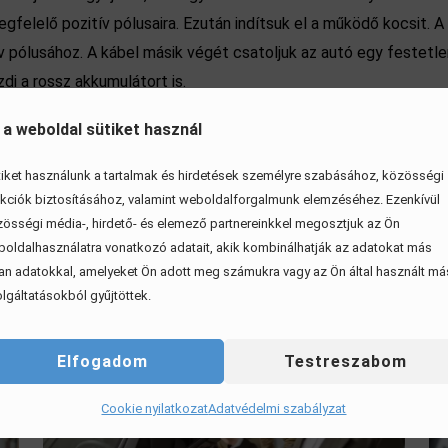
felelő pozitív pólusaira. Ezután indítsuk el a működő kocsit. 
 pólusához. A kábel másik végét csatoljuk az autó egy festetle
di a rossz akkumulátort is.
 a weboldal sütiket használ
iket használunk a tartalmak és hirdetések személyre szabásához, közösségi
kciók biztosításához, valamint weboldalforgalmunk elemzéséhez. Ezenkívül
össégi média-, hirdető- és elemező partnereinkkel megosztjuk az Ön
oldalhasználatra vonatkozó adatait, akik kombinálhatják az adatokat más
an adatokkal, amelyeket Ön adott meg számukra vagy az Ön által használt má
lgáltatásokból gyűjtöttek.
Elfogadom
Testreszabom
Cookie nyilatkozat
Adatvédelmi szabályzat