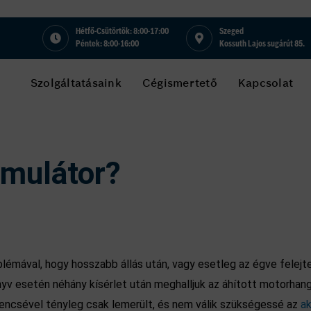
Hétfő-Csütörtök: 8:00-17:00
Szeged
Péntek: 8:00-16:00
Kossuth Lajos sugárút 85.
Szolgáltatásaink
Cégismertető
Kapcsolat
umulátor?
lémával, hogy hosszabb állás után, vagy esetleg az égve felejte
v esetén néhány kísérlet után meghalljuk az áhított motorhango
encsével tényleg csak lemerült, és nem válik szükségessé az
ak