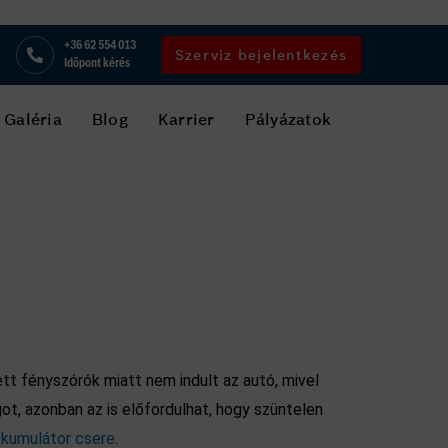
+36 62 554 013
Szerviz bejelentkezés
Időpont kérés
Galéria
Blog
Karrier
Pályázatok
tt fényszórók miatt nem indult az autó, mivel
t, azonban az is előfordulhat, hogy szüntelen
kumulátor csere
.