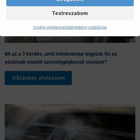
Testreszabom
Cookie nyilatkozat
Adatvédelmi szabályzat
Mi az a 3 kérdés, amit mindenképp tegyünk fel az
eladónak mielőtt személygépkocsit veszünk?
Érdekel, elolvasom