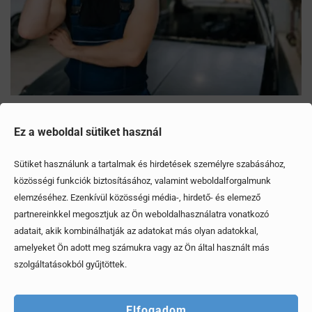
Mítoszok, amiktől mi is csak fogjuk a fejünket
Ez a weboldal sütiket használ
Érdekel, elolvasom
Sütiket használunk a tartalmak és hirdetések személyre szabásához,
közösségi funkciók biztosításához, valamint weboldalforgalmunk
elemzéséhez. Ezenkívül közösségi média-, hirdető- és elemező
partnereinkkel megosztjuk az Ön weboldalhasználatra vonatkozó
adatait, akik kombinálhatják az adatokat más olyan adatokkal,
amelyeket Ön adott meg számukra vagy az Ön által használt más
szolgáltatásokból gyűjtöttek.
Elfogadom