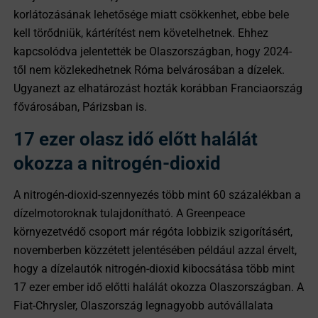
korlátozásának lehetősége miatt csökkenhet, ebbe bele
kell törődniük, kártérítést nem követelhetnek. Ehhez
kapcsolódva jelentették be Olaszországban, hogy 2024-
től nem közlekedhetnek Róma belvárosában a dízelek.
Ugyanezt az elhatározást hozták korábban Franciaország
fővárosában, Párizsban is.
17 ezer olasz idő előtt halálát
okozza a nitrogén-dioxid
A nitrogén-dioxid-szennyezés több mint 60 százalékban a
dízelmotoroknak tulajdonítható. A Greenpeace
környezetvédő csoport már régóta lobbizik szigorításért,
novemberben közzétett jelentésében például azzal érvelt,
hogy a dízelautók nitrogén-dioxid kibocsátása több mint
17 ezer ember idő előtti halálát okozza Olaszországban. A
Fiat-Chrysler, Olaszország legnagyobb autóvállalata