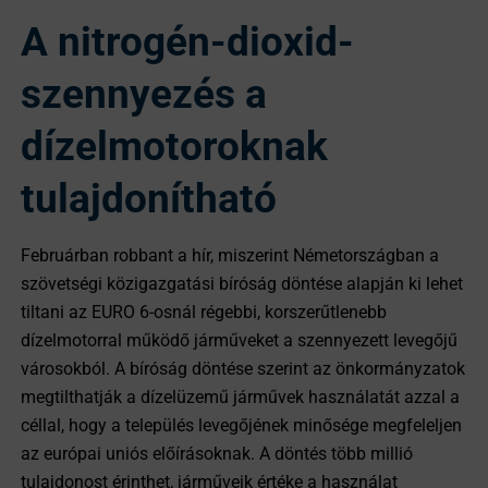
A nitrogén-dioxid-
szennyezés a
dízelmotoroknak
tulajdonítható
Februárban robbant a hír, miszerint Németországban a
szövetségi közigazgatási bíróság döntése alapján ki lehet
tiltani az EURO 6-osnál régebbi, korszerűtlenebb
dízelmotorral működő járműveket a szennyezett levegőjű
városokból. A bíróság döntése szerint az önkormányzatok
megtilthatják a dízelüzemű járművek használatát azzal a
céllal, hogy a település levegőjének minősége megfeleljen
az európai uniós előírásoknak. A döntés több millió
tulajdonost érinthet, járműveik értéke a használat