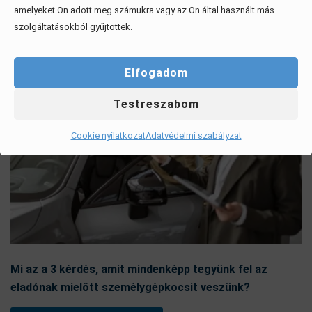
amelyeket Ön adott meg számukra vagy az Ön által használt más
szolgáltatásokból gyűjtöttek.
Elfogadom
Testreszabom
Cookie nyilatkozat
Adatvédelmi szabályzat
Mi az a 3 kérdés, amit mindenképp tegyünk fel az
eladónak mielőtt személygépkocsit veszünk?