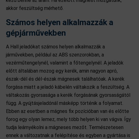
kezd benne az áram. Ha ezelőtt mágnest mozgatunk,
akkor feszültség mérhető.
Számos helyen alkalmazzák a
gépjárművekben
A Hall jeladókat számos helyen alkalmazzák a
járművekben, például az ABS szenzorokban, a
vezérműtengelynél, valamint a főtengelynél. A jeladók
előtt általában mozog egy kerék, amin nagyon apró,
észak-dél és dél-észak mágnesek találhatóak. A kerék
forgása miatt a jeladó kábelén váltakozik a feszültség. A
váltakozás gyorsasága a kerék forgásának gyorsaságától
függ. A gyújtásjeladónál másképp történik a folyamat.
Ebben az esetben a mágnes fix pozícióban van és előtte
forog egy olyan lemez, mely több helyen ki van vágva. Így
tudja leárnyékolni a mágneses mezőt. Természetesen
ennek a változatnak a felépítése és egyben a gyártása is