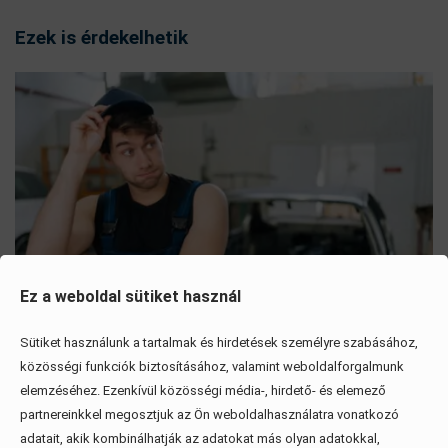
Ezek is érdekelhetik
Ez a weboldal sütiket használ
Sütiket használunk a tartalmak és hirdetések személyre szabásához,
közösségi funkciók biztosításához, valamint weboldalforgalmunk
Mítoszok, amiktől mi is csak fogjuk a fejünket
elemzéséhez. Ezenkívül közösségi média-, hirdető- és elemező
partnereinkkel megosztjuk az Ön weboldalhasználatra vonatkozó
Érdekel, elolvasom
adatait, akik kombinálhatják az adatokat más olyan adatokkal,