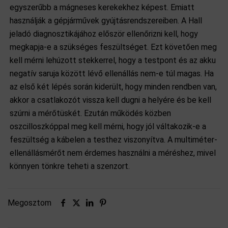
egyszerűbb a mágneses kerekekhez képest. Emiatt
használják a gépjárművek gyújtásrendszereiben. A Hall
jeladó diagnosztikájához először ellenőrizni kell, hogy
megkapja-e a szükséges feszültséget. Ezt követően meg
kell mérni lehúzott stekkerrel, hogy a testpont és az akku
negatív saruja között lévő ellenállás nem-e túl magas. Ha
az első két lépés során kiderült, hogy minden rendben van,
akkor a csatlakozót vissza kell dugni a helyére és be kell
szúrni a mérőtüskét. Ezután működés közben
oszcilloszkóppal meg kell mérni, hogy jól váltakozik-e a
feszültség a kábelen a testhez viszonyítva. A multiméter-
ellenállásmérőt nem érdemes használni a méréshez, mivel
könnyen tönkre teheti a szenzort.
Megosztom