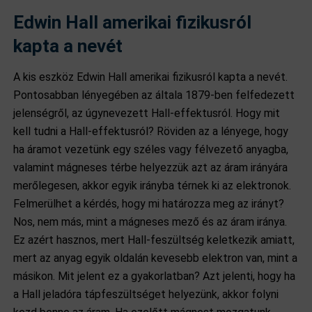
Edwin Hall amerikai fizikusról
kapta a nevét
A kis eszköz Edwin Hall amerikai fizikusról kapta a nevét.
Pontosabban lényegében az általa 1879-ben felfedezett
jelenségről, az úgynevezett Hall-effektusról. Hogy mit
kell tudni a Hall-effektusról? Röviden az a lényege, hogy
ha áramot vezetünk egy széles vagy félvezető anyagba,
valamint mágneses térbe helyezzük azt az áram irányára
merőlegesen, akkor egyik irányba térnek ki az elektronok.
Felmerülhet a kérdés, hogy mi határozza meg az irányt?
Nos, nem más, mint a mágneses mező és az áram iránya.
Ez azért hasznos, mert Hall-feszültség keletkezik amiatt,
mert az anyag egyik oldalán kevesebb elektron van, mint a
másikon. Mit jelent ez a gyakorlatban? Azt jelenti, hogy ha
a Hall jeladóra tápfeszültséget helyezünk, akkor folyni