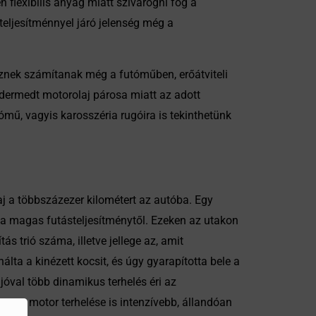
 flexibilis anyag miatt szivárogni fog a
eljesítménnyel járó jelenség még a
znek számítanak még a futóműben, erőátviteli
ermedt motorolaj párosa miatt az adott
ómű, vagyis karosszéria rugóira is tekinthetünk
aj a többszázezer kilométert az autóba. Egy
 a magas futásteljesítménytől. Ezeken az utakon
s trió száma, illetve jellege az, amit
lta a kinézett kocsit, és úgy gyarapította bele a
óval több dinamikus terhelés éri az
tva a motor terhelése is intenzívebb, állandóan