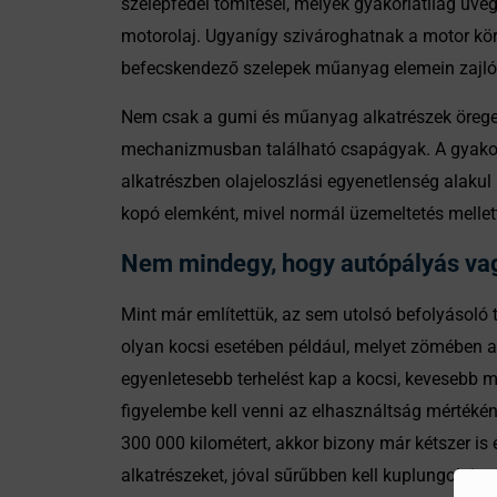
szelepfedél tömítései, melyek gyakorlatilag üveg
motorolaj. Ugyanígy szivároghatnak a motor kör
befecskendező szelepek műanyag elemein zajl
Nem csak a gumi és műanyag alkatrészek öreged
mechanizmusban található csapágyak. A gyakori
alkatrészben olajeloszlási egyenetlenség alakul 
kopó elemként, mivel normál üzemeltetés mellet
Nem mindegy, hogy autópályás vag
Mint már említettük, az sem utolsó befolyásoló t
olyan kocsi esetében például, melyet zömében a
egyenletesebb terhelést kap a kocsi, kevesebb mel
figyelembe kell venni az elhasználtság mértékéne
300 000 kilométert, akkor bizony már kétszer is
alkatrészeket, jóval sűrűbben kell kuplungolni,