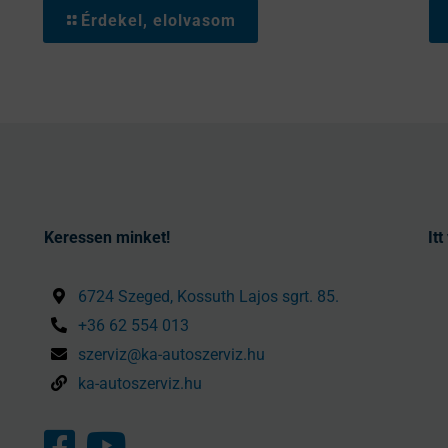
Érdekel, elolvasom
Keressen minket!
It
6724 Szeged, Kossuth Lajos sgrt. 85.
+36 62 554 013
szerviz@ka-autoszerviz.hu
ka-autoszerviz.hu