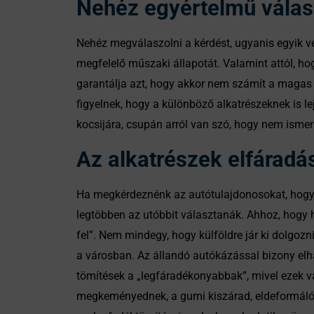
Nehéz egyértelmű válas
Nehéz megválaszolni a kérdést, ugyanis egyik ve
megfelelő műszaki állapotát. Valamint attól, ho
garantálja azt, hogy akkor nem számít a magas f
figyelnek, hogy a különböző alkatrészeknek is l
kocsijára, csupán arról van szó, hogy nem ismer
Az alkatrészek elfáradá
Ha megkérdeznénk az autótulajdonosokat, hogy m
legtöbben az utóbbit választanák. Ahhoz, hogy h
fel”. Nem mindegy, hogy külföldre jár ki dolgozn
a városban. Az állandó autókázással bizony elh
tömítések a „legfáradékonyabbak”, mivel ezek v
megkeményednek, a gumi kiszárad, eldeformálód