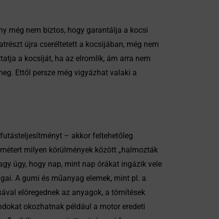
ény még nem biztos, hogy garantálja a kocsi
trészt újra cseréltetett a kocsijában, még nem
atja a kocsiját, ha az elromlik, ám arra nem
eg. Ettől persze még vigyázhat valaki a
utásteljesítményt – akkor feltehetőleg
lométert milyen körülmények között „halmozták
vagy úgy, hogy nap, mint nap órákat ingázik vele
agai. A gumi és műanyag elemek, mint pl. a
sával elöregednek az anyagok, a tömítések
dokat okozhatnak például a motor eredeti