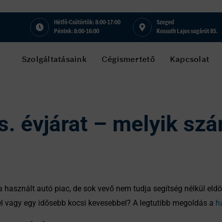
Hétfő-Csütörtök: 8:00-17:00
Szeged
Péntek: 8:00-16:00
Kossuth Lajos sugárút 85.
Szolgáltatásaink
Cégismertető
Kapcsolat
. évjárat – melyik szá
sznált autó piac, de sok vevő nem tudja segítség nélkül eldönt
rel vagy egy idősebb kocsi kevesebbel? A legtutibb megoldás a
h