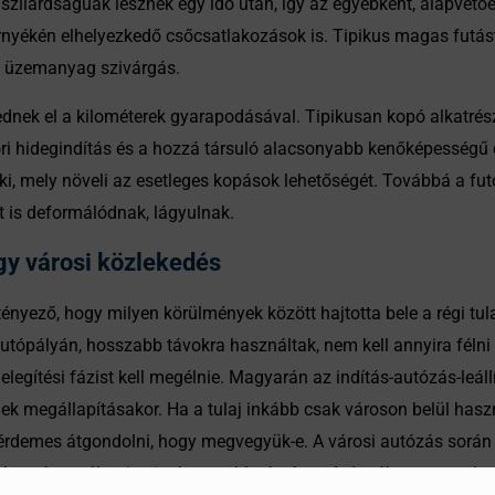
szilárdságúak lesznek egy idő után, így az egyébként, alapvetően
nyékén elhelyezkedő csőcsatlakozások is. Tipikus magas futást
ó üzemanyag szivárgás.
nek el a kilométerek gyarapodásával. Tipikusan kopó alkatrés
 hidegindítás és a hozzá társuló alacsonyabb kenőképességű d
ki, mely növeli az esetleges kopások lehetőségét. Továbbá a fut
t is deformálódnak, lágyulnak.
y városi közlekedés
ényező, hogy milyen körülmények között hajtotta bele a régi tul
utópályán, hosszabb távokra használtak, nem kell annyira félni
egítési fázist kell megélnie. Magyarán az indítás-autózás-leállítá
k megállapításakor. Ha a tulaj inkább csak városon belül haszná
 érdemes átgondolni, hogy megvegyük-e. A városi autózás során j
 sebességet váltani, mint hosszabb távokon. A dugóban araszolga