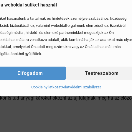
más fordulatszámon kell üzemelnie. Összegezve tehát nagyon is
 a weboldal sütiket használ
iket használunk a tartalmak és hirdetések személyre szabásához, közösségi
kciók biztosításához, valamint weboldalforgalmunk elemzéséhez. Ezenkívül
össégi média-, hirdető- és elemező partnereinkkel megosztjuk az Ön
Lehet egy autó keveset futott, „őrizgetett” autó, ha már örege
oldalhasználatra vonatkozó adatait, akik kombinálhatják az adatokat más olya
ud okozni, mint a rendszeres, egyenletes működtetés. A használ
tokkal, amelyeket Ön adott meg számukra vagy az Ön által használt más
lgáltatásokból gyűjtöttek.
A gumiabroncsok a huzamosabb egy helyben állás miatt eldeformá
helyben állástól. A kocsi akkumulátora is meghal, ha sokáig ne
ssza kezd működni, rosszkor fog nyitni, ha újra elkezdik haszná
Elfogadom
Testreszabom
en, melyek nyitva maradtak az utolsó leállításnál, pára képződi
Cookie nyilatkozat
Adatvédelmi szabályzat
ódhatnak, ami az újbóli elővételnél egy idő után egyenetlen fut
kor is tud anyagi károkat okozni az új tulajnak, még ha az előző t