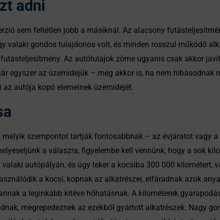
zt adni
rzió sem feltétlen jobb a másiknál. Az alacsony futásteljesítm
gy valaki gondos tulajdonos volt, és minden rosszul működő alka
utásteljesítmény. Az autótulajok zöme ugyanis csak akkor javítt
ejár egyszer az üzemidejük – még akkor is, ha nem hibásodnak m
i az autója kopó elemeinek üzemidejét.
sa
elyik szempontot tartják fontosabbnak – az évjáratot vagy a f
elyeseljünk a válaszra, figyelembe kell vennünk, hogy a sok ki
i valaki autópályán, és úgy teker a kocsiba 300 000 kilométert, 
asználódik a kocsi, kopnak az alkatrészei, elfáradnak azok any
annak a leginkább kitéve hőhatásnak. A kilométerek gyarapodá
nak, megrepedeznek az ezekből gyártott alkatrészek. Nagy gon