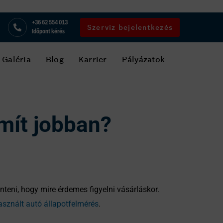
+36 62 554 013
Szerviz bejelentkezés
Időpont kérés
Galéria
Blog
Karrier
Pályázatok
mít jobban?
eni, hogy mire érdemes figyelni vásárláskor.
asznált autó állapotfelmérés
.