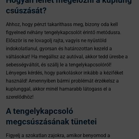
Hogyan lehet megelőzni a kuplung
csúszását?
Ahhoz, hogy pénzt takaríthass meg, bizony oda kell
figyelned néhány tengelykapcsolót érintő metódusra.
Először is ne lovagolj rajta, vagyis ne nyüstöld
indokolatlanul, gyorsan és határozottan kezeld a
váltásokat! Ha megállsz az autóval, akkor tedd üresbe a
sebességváltót, és szállj le a tengelykapcsolóról!
Lényeges kérdés, hogy parkoláskor inkább a kéziféket
használd! Amennyiben bármi problémát érzékelsz a
kuplunggal, akkor minél hamarabb látogass el a
szerelődhöz!
A tengelykapcsoló
megcsúszásának tünetei
Figyelj a szokatlan zajokra, amikor benyomod a