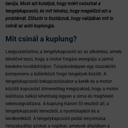
tanúja. Most azt kutatjuk, hogy miért csúszhat a
tengelykapcsoló, és mit tehetsz, hogy megelőzd ezt a
problémát. Először is tisztázzuk, hogy valójában mit is
csinál az autó kuplungja.
Mit csinál a kuplung?
Leegyszerűsítve, a tengelykapcsoló az az alkatrész, amely
lehetővé teszi, hogy a motor forgási energiája a jármű
kerekére továbbítódjon. Tulajdonképpen egy összekötő
komponens a különböző forgó tengelyek között. A
tengelykapcsoló bekapcsolásakor a kerék és a motor
közötti kapcsolat átmenetileg megszakad, hogy a motor
leállítása nélkül lehetőség legyen a sima és megfelelő
sebességváltásra. A kuplung három fő részből áll, a
tengelykapcsoló lemezből, a nyomólapból és a
lendkerékből. A tengelykapcsoló pedál lenyomása
felszabadítja azokat a rugókat, amelyek általában a