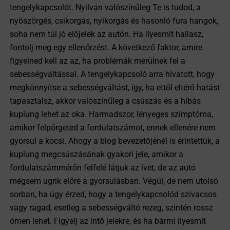
tengelykapcsolót. Nyilván valószínűleg Te is tudod, a
nyöszörgés, csikorgás, nyikorgás és hasonló fura hangok,
soha nem túl jó előjelek az autón. Ha ilyesmit hallasz,
fontolj meg egy ellenőrzést. A következő faktor, amire
figyelned kell az az, ha problémák merülnek fel a
sebességváltással. A tengelykapcsoló arra hivatott, hogy
megkönnyítse a sebességváltást, így, ha ettől eltérő hatást
tapasztalsz, akkor valószínűleg a csúszás és a hibás
kuplung lehet az oka. Harmadszor, lényeges szimptóma,
amikor felpörgeted a fordulatszámot, ennek ellenére nem
gyorsul a kocsi. Ahogy a blog bevezetőjénél is érintettük, a
kuplung megcsúszásának gyakori jele, amikor a
fordulatszámmérőn felfelé látjuk az ívet, de az autó
mégsem ugrik előre a gyorsulásban. Végül, de nem utolsó
sorban, ha úgy érzed, hogy a tengelykapcsolód szivacsos
vagy ragad, esetleg a sebességváltó rezeg, szintén rossz
ómen lehet. Figyelj az intő jelekre, és ha bármi ilyesmit