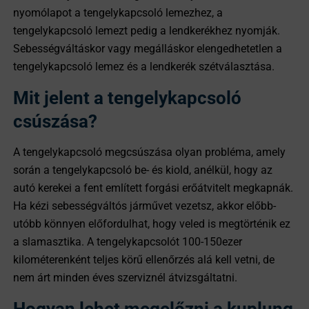
nyomólapot a tengelykapcsoló lemezhez, a
tengelykapcsoló lemezt pedig a lendkerékhez nyomják.
Sebességváltáskor vagy megálláskor elengedhetetlen a
tengelykapcsoló lemez és a lendkerék szétválasztása.
Mit jelent a tengelykapcsoló
csúszása?
A tengelykapcsoló megcsúszása olyan probléma, amely
során a tengelykapcsoló be- és kiold, anélkül, hogy az
autó kerekei a fent említett forgási erőátvitelt megkapnák.
Ha kézi sebességváltós járművet vezetsz, akkor előbb-
utóbb könnyen előfordulhat, hogy veled is megtörténik ez
a slamasztika. A tengelykapcsolót 100-150ezer
kilométerenként teljes körű ellenőrzés alá kell vetni, de
nem árt minden éves szerviznél átvizsgáltatni.