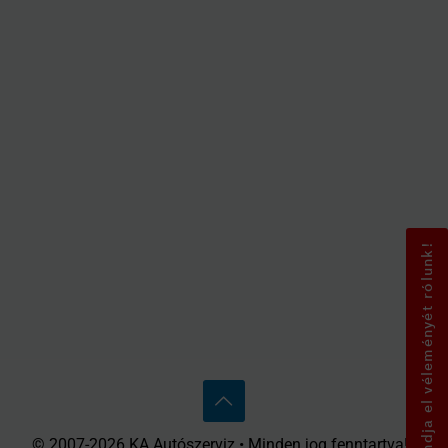
Mondja el véleményét rólunk!
© 2007-2026 KA Autószerviz • Minden jog fenntartva! •