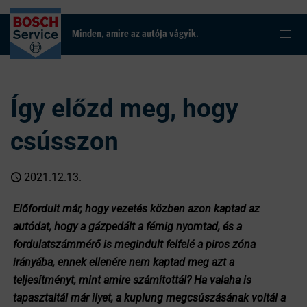
Minden, amire az autója vágyik.
Így előzd meg, hogy
csússzon
2021.12.13.
Előfordult már, hogy vezetés közben azon kaptad az
autódat, hogy a gázpedált a fémig nyomtad, és a
fordulatszámmérő is megindult felfelé a piros zóna
irányába, ennek ellenére nem kaptad meg azt a
teljesítményt, mint amire számítottál? Ha valaha is
tapasztaltál már ilyet, a kuplung megcsúszásának voltál a