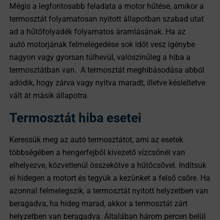
Mégis a legfontosabb feladata a motor hűtése, amikor a
termosztát folyamatosan nyitott állapotban szabad utat
ad a hűtőfolyadék folyamatos áramlásának. Ha az
autó motorjának felmelegedése sok időt vesz igénybe
nagyon vagy gyorsan túlhevül, valószínűleg a hiba a
termosztátban van. A termosztát meghibásodása abból
adódik, hogy zárva vagy nyitva maradt, illetve késleltetve
vált át másik állapotra.
Termosztát hiba esetei
Keressük meg az autó termosztátot, ami az esetek
többségében a hengerfejből kivezető vízcsőnél van
elhelyezve, közvetlenül összekötve a hűtőcsővel. Indítsuk
el hidegen a motort és tegyük a kezünket a felső csőre. Ha
azonnal felmelegszik, a termosztát nyitott helyzetben van
beragadva, ha hideg marad, akkor a termosztát zárt
helyzetben van beragadva. Általában három percen belül