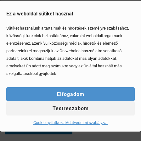
Ez a weboldal sütiket használ
Sütiket használunk a tartalmak és hirdetések személyre szabásához,
közösségi funkciók biztosításához, valamint weboldalforgalmunk
elemzéséhez. Ezenkívül közösségi média-, hirdető- és elemező
partnereinkkel megosztjuk az Ön weboldalhasználatra vonatkozó
adatait, akik kombinálhatják az adatokat más olyan adatokkal,
amelyeket Ön adott meg számukra vagy az Ön által használt más
szolgáltatásokból gyűjtöttek.
Elfogadom
Mi az a 3 kérdés, amit mindenképp tegyünk fel az
Testreszabom
eladónak mielőtt személygépkocsit veszünk?
Cookie nyilatkozat
Adatvédelmi szabályzat
Érdekel, elolvasom