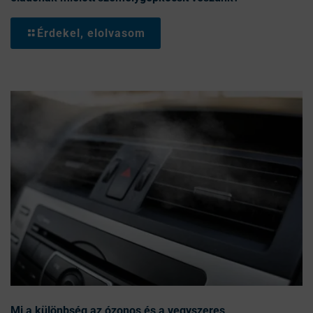
Érdekel, elolvasom
Mi a különbség az ózonos és a vegyszeres