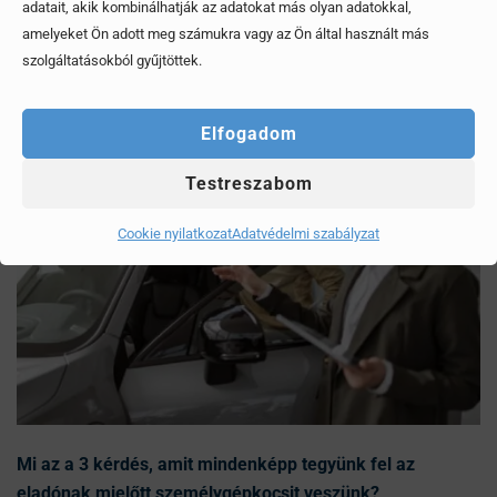
adatait, akik kombinálhatják az adatokat más olyan adatokkal,
Érdekel, elolvasom
amelyeket Ön adott meg számukra vagy az Ön által használt más
szolgáltatásokból gyűjtöttek.
Elfogadom
Testreszabom
Cookie nyilatkozat
Adatvédelmi szabályzat
Mi az a 3 kérdés, amit mindenképp tegyünk fel az
eladónak mielőtt személygépkocsit veszünk?