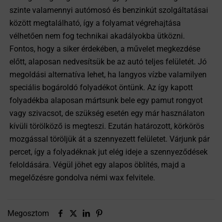
szinte valamennyi autómosó és benzinkút szolgáltatásai
között megtalálható, így a folyamat végrehajtása
vélhetően nem fog technikai akadályokba ütközni.
Fontos, hogy a siker érdekében, a művelet megkezdése
előtt, alaposan nedvesítsük be az autó teljes felületét. Jó
megoldási alternatíva lehet, ha langyos vízbe valamilyen
speciális bogároldó folyadékot öntünk. Az így kapott
folyadékba alaposan mártsunk bele egy pamut rongyot
vagy szivacsot, de szükség esetén egy már használaton
kívüli törölköző is megteszi. Ezután határozott, körkörös
mozgással töröljük át a szennyezett felületet. Várjunk pár
percet, így a folyadéknak jut elég ideje a szennyeződések
feloldására. Végül jöhet egy alapos öblítés, majd a
megelőzésre gondolva némi wax felvitele.
Megosztom