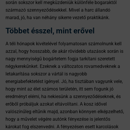
során sokszor kell megküzdeniük különféle bogaraktól
származó szennyeződésekkel. Mivel a harc állandó
marad, jó, ha van néhány sikerre vezető praktikánk.
Többet ésszel, mint erővel
A téli hónapok kivételével folyamatosan számolnunk kell
azzal, hogy hosszabb, de akár rövidebb utazások során is
nagy mennyiségű bogártetem fogja tarkítani szeretett
négykerekűnket. Ezeknek a változatos rovarnedveknek a
letakarítása sokszor a vártál is nagyobb
energiabefektetést igényel. Jó, ha tisztában vagyunk vele,
hogy mint az élet számos területén, itt sem fogunk jó
eredményt elérni, ha nekiesünk a szennyeződéseknek, és
erőből próbáljuk azokat eltávolítani. A kosz idővel
valószínűleg eltűnik majd, azonban könnyen elképzelhető,
hogy a művelet végére autónk fényezése is jelentős
károkat fog elszenvedni. A fényezésen esett karcolások