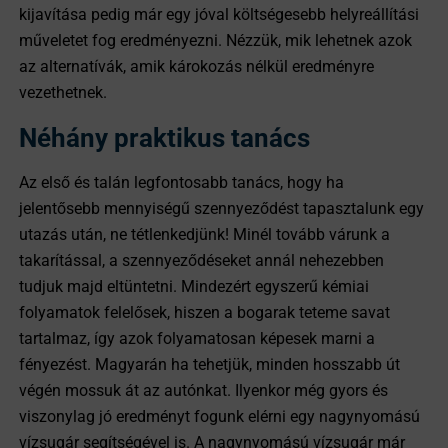
kijavítása pedig már egy jóval költségesebb helyreállítási
műveletet fog eredményezni. Nézzük, mik lehetnek azok
az alternatívák, amik károkozás nélkül eredményre
vezethetnek.
Néhány praktikus tanács
Az első és talán legfontosabb tanács, hogy ha
jelentősebb mennyiségű szennyeződést tapasztalunk egy
utazás után, ne tétlenkedjünk! Minél tovább várunk a
takarítással, a szennyeződéseket annál nehezebben
tudjuk majd eltüntetni. Mindezért egyszerű kémiai
folyamatok felelősek, hiszen a bogarak teteme savat
tartalmaz, így azok folyamatosan képesek marni a
fényezést. Magyarán ha tehetjük, minden hosszabb út
végén mossuk át az autónkat. Ilyenkor még gyors és
viszonylag jó eredményt fogunk elérni egy nagynyomású
vízsugár segítségével is. A nagynyomású vízsugár már