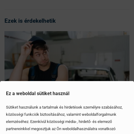
Ezek is érdekelhetik
Ez a weboldal sütiket használ
Sütiket használunk a tartalmak és hirdetések személyre szabásához,
közösségi funkciók biztosításához, valamint weboldalforgalmunk
elemzéséhez. Ezenkívül közösségi média-, hirdető- és elemező
Mítoszok, amiktől mi is csak fogjuk a fejünket
partnereinkkel megosztjuk az Ön weboldalhasználatra vonatkozó