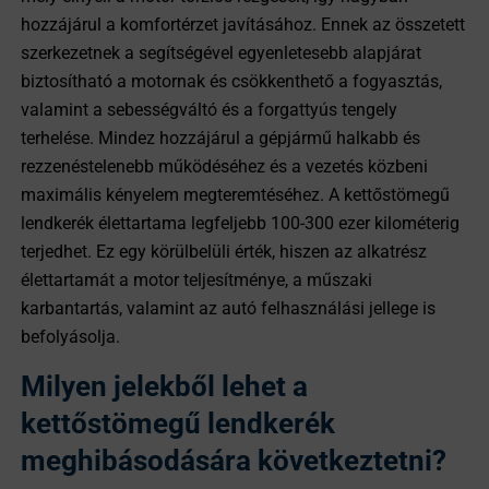
hozzájárul a komfortérzet javításához. Ennek az összetett
szerkezetnek a segítségével egyenletesebb alapjárat
biztosítható a motornak és csökkenthető a fogyasztás,
valamint a sebességváltó és a forgattyús tengely
terhelése. Mindez hozzájárul a gépjármű halkabb és
rezzenéstelenebb működéséhez és a vezetés közbeni
maximális kényelem megteremtéséhez. A kettőstömegű
lendkerék élettartama legfeljebb 100-300 ezer kilométerig
terjedhet. Ez egy körülbelüli érték, hiszen az alkatrész
élettartamát a motor teljesítménye, a műszaki
karbantartás, valamint az autó felhasználási jellege is
befolyásolja.
Milyen jelekből lehet a
kettőstömegű lendkerék
meghibásodására következtetni?