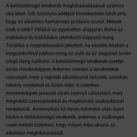
A kettőstömegű lendkerék meghibásodásának számos
oka lehet. Sőt, bizonyos jelekből következtetni lehet arra,
hogy az alkatrész hamarosan javításra szorul. Melyek
ezek a jelek? Például az egyenetlen alapjárat, illetve az
indításkor és leállításkor jelentkező koppanó hang.
Továbbá a meghibásodást jelezheti, ha vezetés közben a
megszokottnál jobban rezeg az autó és az alapjárat során
zörgő hang hallható. A kettőstömegű lendkerék cseréje
során mindenképpen érdemes cserélni a lendkerekek
csavarjait, mely a legtöbb alkatrésznél tartozék, azonban
néhány modellnél ez külön tétel. A cseréhez
mindenképpen javasolt olyan szervizt választani, mely
megfelelő szerszámokkal és megbízható szaktudással
rendelkezik. Amennyiben túl kevés kilométer után ment
tönkre a kettőstömegű lendkerék, érdemes a szükséges
csere mellett kideríteni, hogy milyen hiba okozta az
alkatrész meghibásodását.