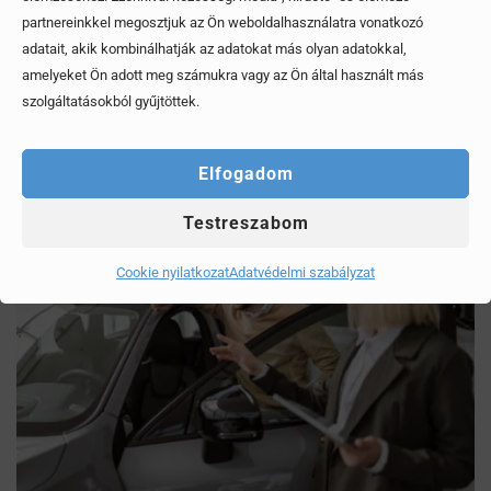
partnereinkkel megosztjuk az Ön weboldalhasználatra vonatkozó
Mítoszok, amiktől mi is csak fogjuk a fejünket
adatait, akik kombinálhatják az adatokat más olyan adatokkal,
amelyeket Ön adott meg számukra vagy az Ön által használt más
szolgáltatásokból gyűjtöttek.
Érdekel, elolvasom
Elfogadom
Testreszabom
Cookie nyilatkozat
Adatvédelmi szabályzat