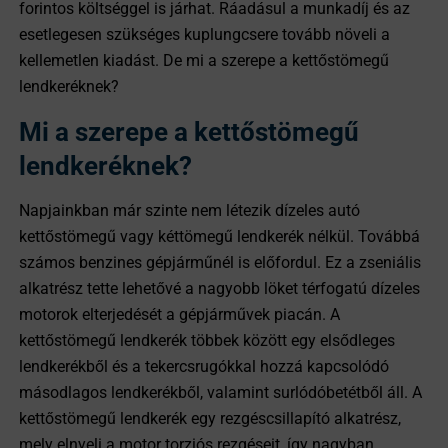
forintos költséggel is járhat. Ráadásul a munkadíj és az
esetlegesen szükséges kuplungcsere tovább növeli a
kellemetlen kiadást. De mi a szerepe a kettőstömegű
lendkeréknek?
Mi a szerepe a kettőstömegű
lendkeréknek?
Napjainkban már szinte nem létezik dízeles autó
kettőstömegű vagy kéttömegű lendkerék nélkül. Továbbá
számos benzines gépjárműnél is előfordul. Ez a zseniális
alkatrész tette lehetővé a nagyobb löket térfogatú dízeles
motorok elterjedését a gépjárművek piacán. A
kettőstömegű lendkerék többek között egy elsődleges
lendkerékből és a tekercsrugókkal hozzá kapcsolódó
másodlagos lendkerékből, valamint surlódóbetétből áll. A
kettőstömegű lendkerék egy rezgéscsillapító alkatrész,
mely elnyeli a motor torziós rezgéseit, így nagyban