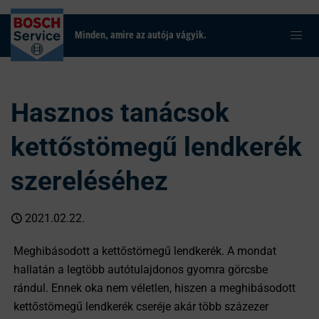
Minden, amire az autója vágyik.
Hasznos tanácsok
kettőstömegű lendkerék
szereléséhez
2021.02.22.
Meghibásodott a kettőstömegű lendkerék. A mondat
hallatán a legtöbb autótulajdonos gyomra görcsbe
rándul. Ennek oka nem véletlen, hiszen a meghibásodott
kettőstömegű lendkerék cseréje akár több százezer