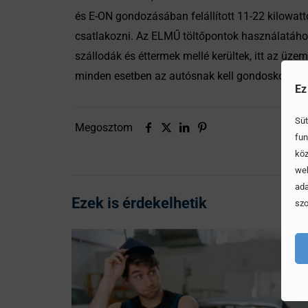
és E-ON gondozásában felállított 11-22 kilowatt
csatlakozni. Az ELMŰ töltőpontok használatához
szállodák és éttermek mellé kerültek, itt az üzem
minden esetben az autósnak kell gondoskodnia
Ez
Süt
Megosztom
fun
köz
web
ada
Ezek is érdekelhetik
szo