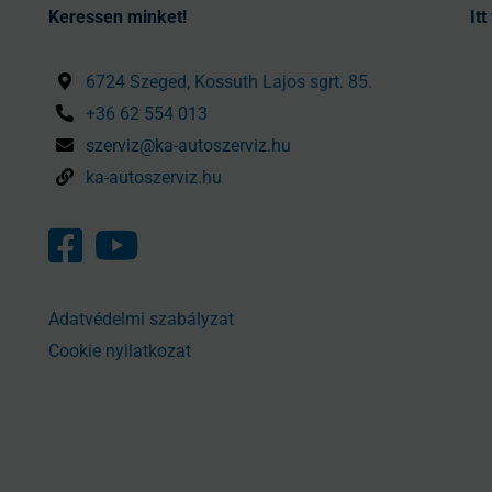
Keressen minket!
It
6724 Szeged, Kossuth Lajos sgrt. 85.
+36 62 554 013
szerviz@ka-autoszerviz.hu
ka-autoszerviz.hu
Adatvédelmi szabályzat
Cookie nyilatkozat