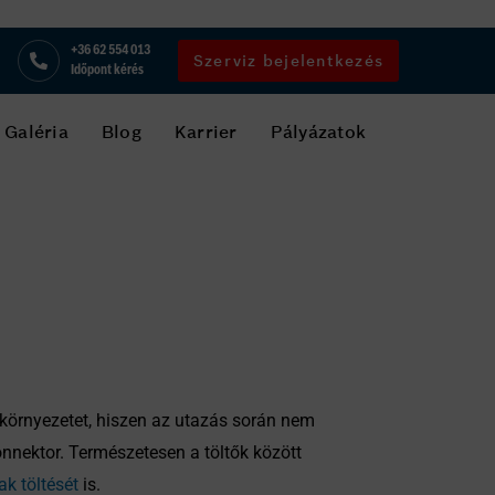
+36 62 554 013
Szerviz bejelentkezés
Időpont kérés
Galéria
Blog
Karrier
Pályázatok
örnyezetet, hiszen az utazás során nem
onnektor. Természetesen a töltők között
k töltését
is.