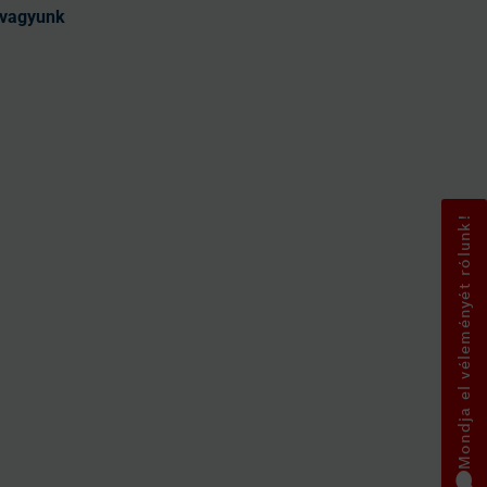
t vagyunk
Mondja el véleményét rólunk!