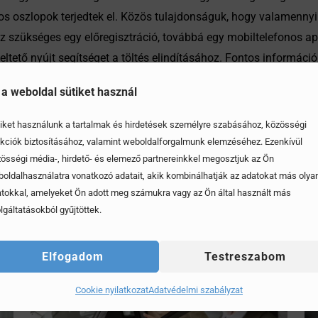
os oszlopok terjedtek el. Közös tulajdonságuk, hogy valamennyi 
 szükséges egy előregisztráció, továbbá egy mobiltelefonos app
eltető nyújt segítséget a töltés elindításához. Fontos információ,
.
 a weboldal sütiket használ
iket használunk a tartalmak és hirdetések személyre szabásához, közösségi
kciók biztosításához, valamint weboldalforgalmunk elemzéséhez. Ezenkívül
össégi média-, hirdető- és elemező partnereinkkel megosztjuk az Ön
oldalhasználatra vonatkozó adatait, akik kombinálhatják az adatokat más olya
tokkal, amelyeket Ön adott meg számukra vagy az Ön által használt más
lgáltatásokból gyűjtöttek.
Elfogadom
Testreszabom
Cookie nyilatkozat
Adatvédelmi szabályzat