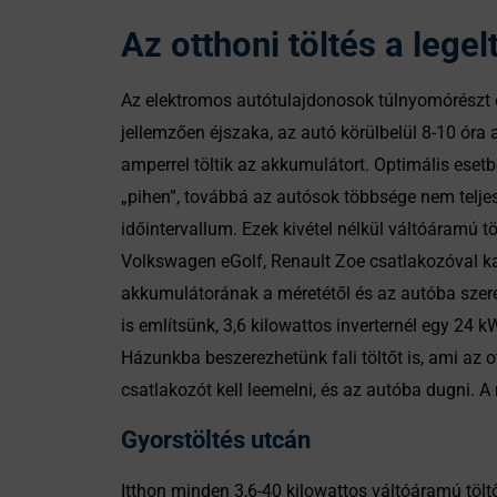
Az otthoni töltés a legel
Az elektromos autótulajdonosok túlnyomórészt o
jellemzően éjszaka, az autó körülbelül 8-10 óra a
amperrel töltik az akkumulátort. Optimális eset
„pihen”, továbbá az autósok többsége nem teljes
időintervallum. Ezek kivétel nélkül váltóáramú 
Volkswagen eGolf, Renault Zoe csatlakozóval ka
akkumulátorának a méretétől és az autóba szerel
is említsünk, 3,6 kilowattos inverternél egy 24 
Házunkba beszerezhetünk fali töltőt is, ami az ot
csatlakozót kell leemelni, és az autóba dugni.
Gyorstöltés utcán
Itthon minden 3,6-40 kilowattos váltóáramú tölt