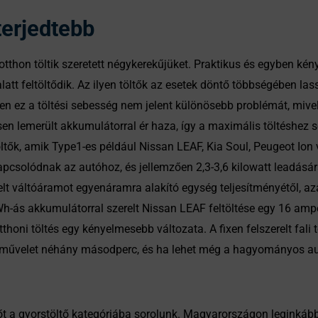
terjedtebb
tthon töltik szeretett négykerekűjüket. Praktikus és egyben k
latt feltöltődik. Az ilyen töltők az esetek döntő többségében lass
ben ez a töltési sebesség nem jelent különösebb problémát, miv
en lemerült akkumulátorral ér haza, így a maximális töltéshez 
töltők, amik Type1-es például Nissan LEAF, Kia Soul, Peugeot Ion
pcsolódnak az autóhoz, és jellemzően 2,3-3,6 kilowatt leadásár
t váltóáramot egyenáramra alakító egység teljesítményétől, azaz
kWh-ás akkumulátorral szerelt Nissan LEAF feltöltése egy 16 amper
thoni töltés egy kényelmesebb változata. A fixen felszerelt fali 
 A művelet néhány másodperc, és ha lehet még a hagyományos au
őt a gyorstöltő kategóriába sorolunk. Magyarországon leginkább