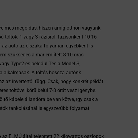
ényelmes megoldás, hiszen amíg otthon vagyunk,
ú töltők, 1 vagy 3 fázisról, fázisonként 10-16
el az autó az éjszaka folyamán egyébként is
sem szükséges a már említett 8-10 órás
 vagy Type2-es például Tesla Model S,
a alkalmasak. A töltés hossza autónk
 az invertertől függ. Csak, hogy konkrét példát
es töltővel körülbelül 7-8 órát vesz igénybe.
töltő kábele állandóra be van kötve, így csak a
tók tankolásánál is egyszerűbb folyamat.
 az ELMŰ által telepített 22 kilowattos oszlopok