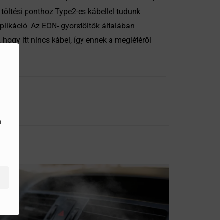
töltési ponthoz Type2-es kábellel tudunk
likáció. Az EON- gyorstöltők általában
 hogy itt nincs kábel, így ennek a meglétéről
n