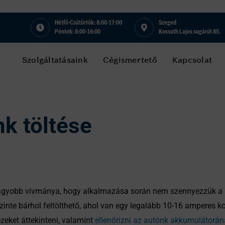
Hétfő-Csütörtök: 8:00-17:00
Szeged
Péntek: 8:00-16:00
Kossuth Lajos sugárút 85.
Szolgáltatásaink
Cégismertető
Kapcsolat
k töltése
nagyobb vívmánya, hogy alkalmazása során nem szennyezzük a k
inte bárhol feltölthető, ahol van egy legalább 10-16 amperes k
zeket áttekinteni, valamint
ellenőrizni az autónk akkumulátorána