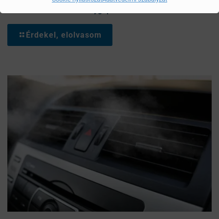
eladónak mielőtt személygépkocsit veszünk?
Érdekel, elolvasom