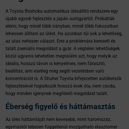
A Toyota Boshoku automatikus ülésállító rendszere egy
újabb egyedi fejlesztés a japán autógyártól. Próbálták
elérni, hogy minél több irányban, minél több fokozatban
lehessen állítani az ülést. Ha azonban túl sok a lehetőség,
az utas nehezen választ. Erre a problémára keresett és
talált zseniális megoldást a gyár. A végtelen lehetőségek
közül ugyanis lehetetlen megtalálni azt, hogy melyik az
ideális, hosszú távon is kényelmes, nem fárasztó,
beállítás, ami esetleg még segíti vezetésben való
koncentrációt is. A Shuhei Toyota kifejezetten autóbelsők
fejlesztésével foglalkozik hosszú évek óta, nem csoda,
hogy minden igénynek megfelelő megoldást talált.
Éberség figyelő és háttámasztás
Az ülés háttámláját nem kevesebb, mint háromszáz,
egymástól teljesen függetlenül mozgatható elasztomer