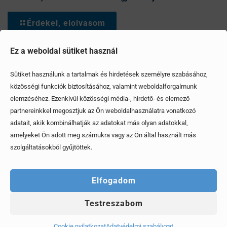
Érdekel, elolvasom
Ez a weboldal sütiket használ
Sütiket használunk a tartalmak és hirdetések személyre szabásához,
közösségi funkciók biztosításához, valamint weboldalforgalmunk
elemzéséhez. Ezenkívül közösségi média-, hirdető- és elemező
partnereinkkel megosztjuk az Ön weboldalhasználatra vonatkozó
adatait, akik kombinálhatják az adatokat más olyan adatokkal,
amelyeket Ön adott meg számukra vagy az Ön által használt más
szolgáltatásokból gyűjtöttek.
Elfogadom
Testreszabom
Mi az a 3 kérdés, amit mindenképp tegyünk fel az
Cookie nyilatkozat
Adatvédelmi szabályzat