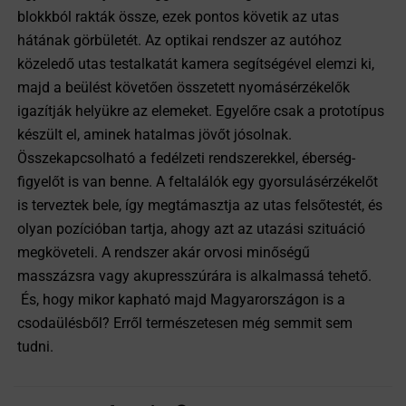
blokkból rakták össze, ezek pontos követik az utas
hátának görbületét. Az optikai rendszer az autóhoz
közeledő utas testalkatát kamera segítségével elemzi ki,
majd a beülést követően összetett nyomásérzékelők
igazítják helyükre az elemeket. Egyelőre csak a prototípus
készült el, aminek hatalmas jövőt jósolnak.
Összekapcsolható a fedélzeti rendszerekkel, éberség-
figyelőt is van benne. A feltalálók egy gyorsulásérzékelőt
is terveztek bele, így megtámasztja az utas felsőtestét, és
olyan pozícióban tartja, ahogy azt az utazási szituáció
megköveteli. A rendszer akár orvosi minőségű
masszázsra vagy akupresszúrára is alkalmassá tehető.
És, hogy mikor kapható majd Magyarországon is a
csodaülésből? Erről természetesen még semmit sem
tudni.