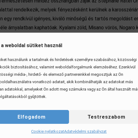
 Természetesen mindez összhangban zajlik az Stéphane Ratel Or
yalattal rendelkezik, melyek fényezésként kerülnek a karosszériá
 egy rendkívül igényes, kiváló minőségű és tartós megoldást er
éle árnyalatban kaphatóak. Kyalami zöld, Misano vörös, Nogaro k
gyfélverseny részlege az említett modelleket 349 ezer eurós áro
 a weboldal sütiket használ
iket használunk a tartalmak és hirdetések személyre szabásához, közösségi
kciók biztosításához, valamint weboldalforgalmunk elemzéséhez. Ezenkívül
össégi média-, hirdető- és elemező partnereinkkel megosztjuk az Ön
oldalhasználatra vonatkozó adatait, akik kombinálhatják az adatokat más
an adatokkal, amelyeket Ön adott meg számukra vagy az Ön által használt má
lgáltatásokból gyűjtöttek.
Elfogadom
Testreszabom
Cookie nyilatkozat
Adatvédelmi szabályzat