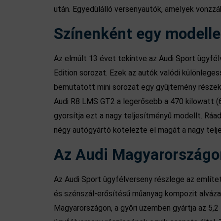
után. Egyedülálló versenyautók, amelyek vonzzák
Színenként egy modellel
Az elmúlt 13 évet tekintve az Audi Sport ügyfélv
Edition sorozat. Ezek az autók valódi különlege
bemutatott mini sorozat egy gyűjtemény részeké
Audi R8 LMS GT2 a legerősebb a 470 kilowatt (6
gyorsítja ezt a nagy teljesítményű modellt. Ráad
négy autógyártó kötelezte el magát a nagy telj
Az Audi Magyarországon,
Az Audi Sport ügyfélverseny részlege az említe
és szénszál-erősítésű műanyag kompozit alváza 
Magyarországon, a győri üzemben gyártja az 5,2 