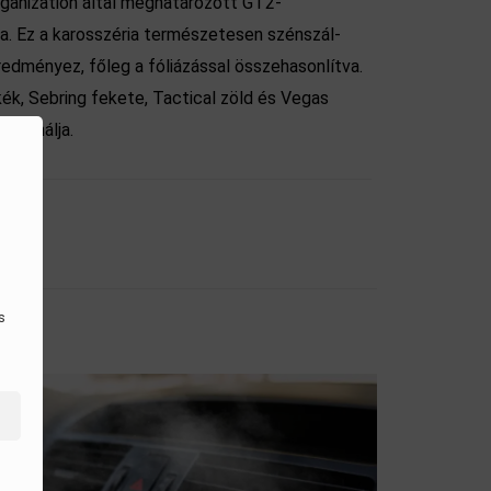
ganization által meghatározott GT2-
ra. Ez a karosszéria természetesen szénszál-
edményez, főleg a fóliázással összehasonlítva.
ék, Sebring fekete, Tactical zöld és Vegas
n kínálja.
s