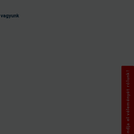
t vagyunk
Mondja el véleményét rólunk!