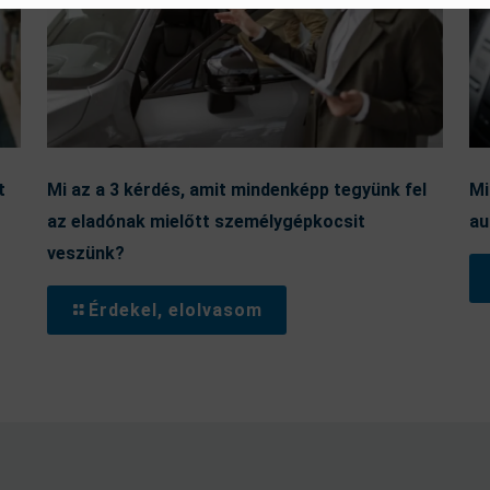
t
Mi az a 3 kérdés, amit mindenképp tegyünk fel
Mi
az eladónak mielőtt személygépkocsit
au
veszünk?
Érdekel, elolvasom