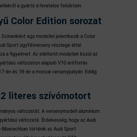
ekről a gyártó a hivatalos felületein.
yű Color Edition sorozat
. Színenként egy modellel jelentkezik a Color
udi Sport ügyfélverseny részlege által
a a figyelmet. Az elérhető modellek közül az
yártású változaton alapuló V10 erőforrás
 17-én és 18-án a monzai versenypályán. Eddig
2 literes szívómotort
ományos változatát. A versenymodell alumínium
yártású változaté. Érdekesség, hogy az Audi
-Biberachban történik az Audi Sport