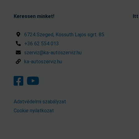
Keressen minket!
It
6724 Szeged, Kossuth Lajos sgrt. 85.
+36 62 554 013
szerviz@ka-autoszerviz.hu
ka-autoszerviz.hu
Adatvédelmi szabályzat
Cookie nyilatkozat