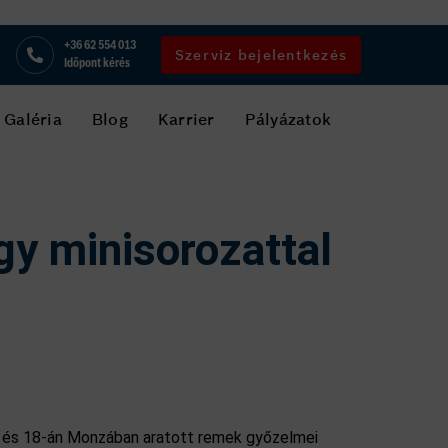
+36 62 554 013
Szerviz bejelentkezés
Időpont kérés
Galéria
Blog
Karrier
Pályázatok
gy minisorozattal
n és 18-án Monzában aratott remek győzelmei