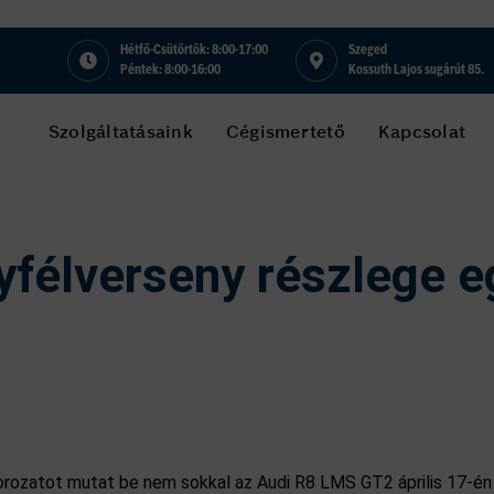
Hétfő-Csütörtök: 8:00-17:00
Szeged
Péntek: 8:00-16:00
Kossuth Lajos sugárút 85.
Szolgáltatásaink
Cégismertető
Kapcsolat
yfélverseny részlege e
sorozatot mutat be nem sokkal az Audi R8 LMS GT2 április 17-é