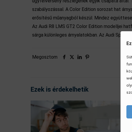
ügyfélverseny részlegének egyik csapata által.
szabályozással. A Color Edition sorozat hat árn
erősítésű műanyagból készül. Mindez együttesen
Az Audi R8 LMS GT2 Color Edition modelljei hatf
sárga különleges árnyalatokban. Az Audi Sport ü
Ez
Megosztom
Süt
fun
köz
web
oly
Ezek is érdekelhetik
szo