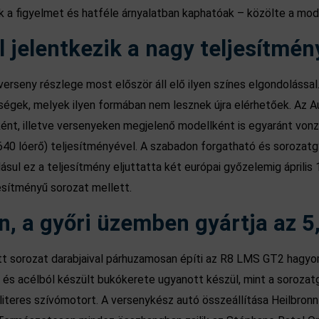
 a figyelmet és hatféle árnyalatban kaphatóak – közölte a modell
 jelentkezik a nagy teljesítmén
erseny részlege most először áll elő ilyen színes elgondolással
sségek, melyek ilyen formában nem lesznek újra elérhetőek. Az A
nt, illetve versenyeken megjelenő modellként is egyaránt vonzz
40 lóerő) teljesítményével. A szabadon forgatható és sorozatg
ásul ez a teljesítmény eljuttatta két európai győzelemig április
esítményű sorozat mellett.
 a győri üzemben gyártja az 5,
tt sorozat darabjaival párhuzamosan építi az R8 LMS GT2 hagy
és acélból készült bukókerete ugyanott készül, mint a sorozatg
literes szívómotort. A versenykész autó összeállítása Heilbronn