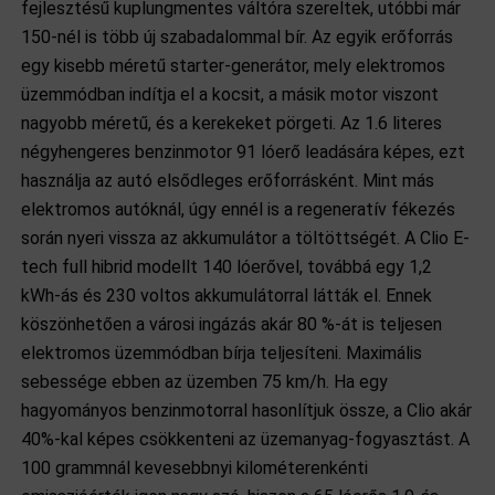
fejlesztésű kuplungmentes váltóra szereltek, utóbbi már
150-nél is több új szabadalommal bír. Az egyik erőforrás
egy kisebb méretű starter-generátor, mely elektromos
üzemmódban indítja el a kocsit, a másik motor viszont
nagyobb méretű, és a kerekeket pörgeti. Az 1.6 literes
négyhengeres benzinmotor 91 lóerő leadására képes, ezt
használja az autó elsődleges erőforrásként. Mint más
elektromos autóknál, úgy ennél is a regeneratív fékezés
során nyeri vissza az akkumulátor a töltöttségét. A Clio E-
tech full hibrid modellt 140 lóerővel, továbbá egy 1,2
kWh-ás és 230 voltos akkumulátorral látták el. Ennek
köszönhetően a városi ingázás akár 80 %-át is teljesen
elektromos üzemmódban bírja teljesíteni. Maximális
sebessége ebben az üzemben 75 km/h. Ha egy
hagyományos benzinmotorral hasonlítjuk össze, a Clio akár
40%-kal képes csökkenteni az üzemanyag-fogyasztást. A
100 grammnál kevesebbnyi kilométerenkénti