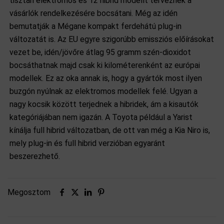
tisztán elektromos és 12 hibrid modellt terveznek a
vásárlók rendelkezésére bocsátani. Még az idén
bemutatják a Mégane kompakt ferdehátú plug-in
változatát is. Az EU egyre szigorúbb emissziós előírásokat
vezet be, idén/jövőre átlag 95 gramm szén-dioxidot
bocsáthatnak majd csak ki kilométerenként az európai
modellek. Ez az oka annak is, hogy a gyártók most ilyen
buzgón nyúlnak az elektromos modellek felé. Ugyan a
nagy kocsik között terjednek a hibridek, ám a kisautók
kategóriájában nem igazán. A Toyota például a Yarist
kínálja full hibrid változatban, de ott van még a Kia Niro is,
mely plug-in és full hibrid verzióban egyaránt
beszerezhető.
Megosztom