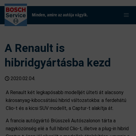
Minden, amire az autója vágyik.
A Renault is
hibridgyártásba kezd
2020.02.04.
A Renault két legkapósabb modelljét ülteti át alacsony
károsanyag-kibocsátású hibrid változatokba: a ferdehátú
Clio-t és a kicsi SUV modellt, a Captur-t alakítja át.
A francia autógyártó Brüsszeli Autószalonon tárta a
nagyközönség elé a full hibrid Clio-t, illetve a plug-in hibrid