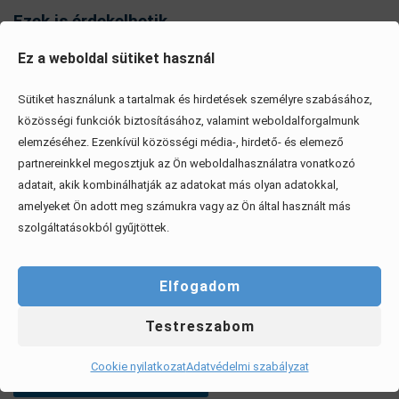
Ezek is érdekelhetik
Ez a weboldal sütiket használ
Sütiket használunk a tartalmak és hirdetések személyre szabásához,
közösségi funkciók biztosításához, valamint weboldalforgalmunk
elemzéséhez. Ezenkívül közösségi média-, hirdető- és elemező
partnereinkkel megosztjuk az Ön weboldalhasználatra vonatkozó
adatait, akik kombinálhatják az adatokat más olyan adatokkal,
amelyeket Ön adott meg számukra vagy az Ön által használt más
szolgáltatásokból gyűjtöttek.
Elfogadom
Testreszabom
Mítoszok, amiktől mi is csak fogjuk a fejünket
Cookie nyilatkozat
Adatvédelmi szabályzat
Érdekel, elolvasom