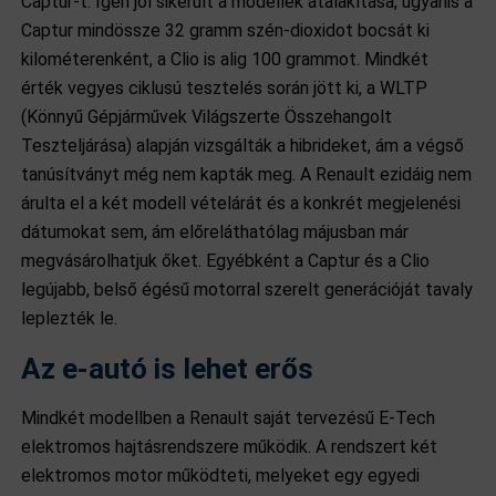
Captur-t. Igen jól sikerült a modellek átalakítása, ugyanis a
Captur mindössze 32 gramm szén-dioxidot bocsát ki
kilométerenként, a Clio is alig 100 grammot. Mindkét
érték vegyes ciklusú tesztelés során jött ki, a WLTP
(Könnyű Gépjárművek Világszerte Összehangolt
Teszteljárása) alapján vizsgálták a hibrideket, ám a végső
tanúsítványt még nem kapták meg. A Renault ezidáig nem
árulta el a két modell vételárát és a konkrét megjelenési
dátumokat sem, ám előreláthatólag májusban már
megvásárolhatjuk őket. Egyébként a Captur és a Clio
legújabb, belső égésű motorral szerelt generációját tavaly
leplezték le.
Az e-autó is lehet erős
Mindkét modellben a Renault saját tervezésű E-Tech
elektromos hajtásrendszere működik. A rendszert két
elektromos motor működteti, melyeket egy egyedi