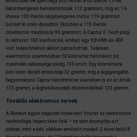
emisszióérték igen nagy szó, hiszen a 65 lóerős 1.0-ás
háromhengeres benzinmotorjuk 112 grammot, míg az 1.6
literes 130 lóerős négyhengeres motor 119 grammot
bocsát ki szén-dioxidból. Eközben a 115 lóerős
dízelmotor mindössze 95 grammot. A Captur E-Tech plug-
in változat 160 lóerővel bír, amihez egy 9,8 kWh és 400
volt teljesítményű akksit párosítottak. Teljesen
elektromos üzemmódban 50 kilométer hatótávot bír,
maximális sebessége pedig 135 km/h. Egy kilométerre
jutó szén-dioxid emissziója 32 gramm, míg a leggyengébb
hagyományos Captur benzinmotor esetében is ez az érték
133 gramm, a leghatékonyabb dízelmodellnél 123 gramm.
További elektromos tervek
A Renault egyre nagyobb törekvést folytat az elektromos
technológia terjesztése felé – mi sem bizonyítja ezt
jobban, mint a két, cikkben említett modell. 2 éven belül 8