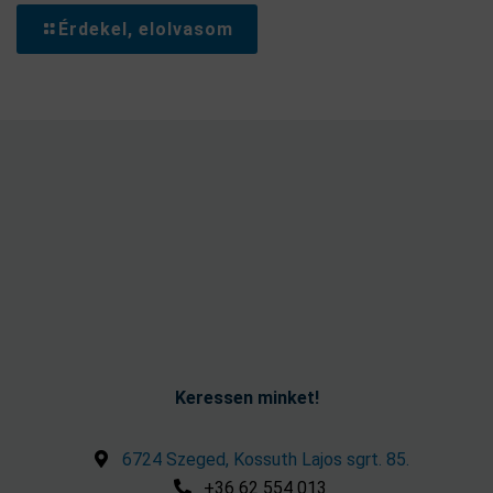
Érdekel, elolvasom
Keressen minket!
6724 Szeged, Kossuth Lajos sgrt. 85.
+36 62 554 013