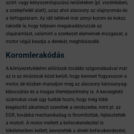
szórt- vagy kényszerolajozású területeken (pl. vezérlésben,
a szelepfedél alatt), azaz ahol alacsony az olajnyomás és
a térfogatáram. Az idő teltével már annyi korom és koksz
rakódik le, hogy teljesen megakadályozzák az
olajáramlást, valamint a szerkezet elemeinek mozgását, a
motor végül beadja a derekát, meghibásodik.
Koromlerakódás
A környezetvédelmi előírások további szigorodásával már
az is az elvárások közé került, hogy keveset fogyasszon a
motor, de közben maradjon meg az alacsony károsanyag-
kibocsátás és a magas literteljesítmény is. A kecsegtető
számokat csak úgy tudták hozni, hogy még több
kiegészítő alkatrészt szereltek a rendszerbe, mint pl. az
EGR, továbbá mechanikailag is finomították, fejlesztették
a motort. A motor mellett a befecskendezést is
tökéletesíteni kellett, bevezették a direkt befecskendezést,