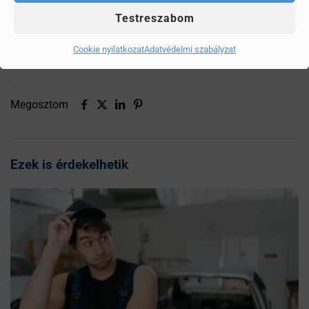
rendszer kormolódik. Ugyanígy rossz, ha kizárólag
Testreszabom
városban kocsikázunk, mert ilyen rövidtávon nem tud
kellően felmelegedni a motor, nem tud „öntisztulást”
Cookie nyilatkozat
Adatvédelmi szabályzat
végezni, és ugyanúgy kokszolódik a rendszer.
Megosztom
Ezek is érdekelhetik