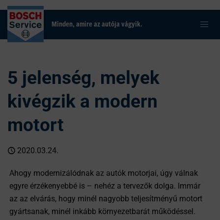
Minden, amire az autója vágyik.
5 jelenség, melyek
kivégzik a modern
motort
2020.03.24.
Ahogy modernizálódnak az autók motorjai, úgy válnak
egyre érzékenyebbé is – nehéz a tervezők dolga. Immár
az az elvárás, hogy minél nagyobb teljesítményű motort
gyártsanak, minél inkább környezetbarát működéssel.