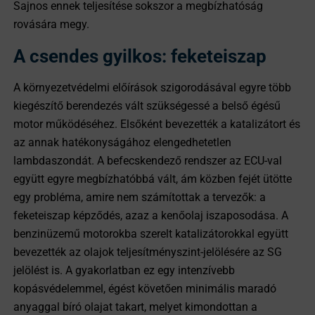
Sajnos ennek teljesítése sokszor a megbízhatóság
rovására megy.
A csendes gyilkos: feketeiszap
A környezetvédelmi előírások szigorodásával egyre több
kiegészítő berendezés vált szükségessé a belső égésű
motor működéséhez. Elsőként bevezették a katalizátort és
az annak hatékonyságához elengedhetetlen
lambdaszondát. A befecskendező rendszer az ECU-val
együtt egyre megbízhatóbbá vált, ám közben fejét ütötte
egy probléma, amire nem számítottak a tervezők: a
feketeiszap képződés, azaz a kenőolaj iszaposodása. A
benzinüzemű motorokba szerelt katalizátorokkal együtt
bevezették az olajok teljesítményszint-jelölésére az SG
jelölést is. A gyakorlatban ez egy intenzívebb
kopásvédelemmel, égést követően minimális maradó
anyaggal bíró olajat takart, melyet kimondottan a