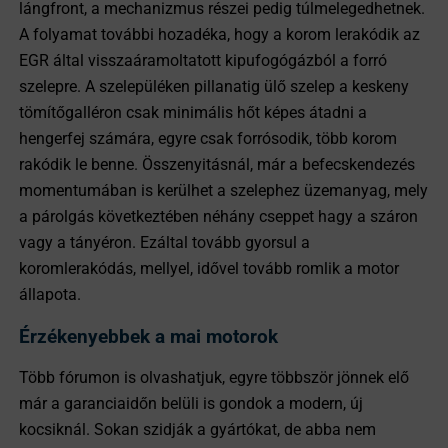
lángfront, a mechanizmus részei pedig túlmelegedhetnek.
A folyamat további hozadéka, hogy a korom lerakódik az
EGR által visszaáramoltatott kipufogógázból a forró
szelepre. A szelepüléken pillanatig ülő szelep a keskeny
tömítőgalléron csak minimális hőt képes átadni a
hengerfej számára, egyre csak forrósodik, több korom
rakódik le benne. Összenyitásnál, már a befecskendezés
momentumában is kerülhet a szelephez üzemanyag, mely
a párolgás következtében néhány cseppet hagy a száron
vagy a tányéron. Ezáltal tovább gyorsul a
koromlerakódás, mellyel, idővel tovább romlik a motor
állapota.
Érzékenyebbek a mai motorok
Több fórumon is olvashatjuk, egyre többször jönnek elő
már a garanciaidőn belüli is gondok a modern, új
kocsiknál. Sokan szidják a gyártókat, de abba nem