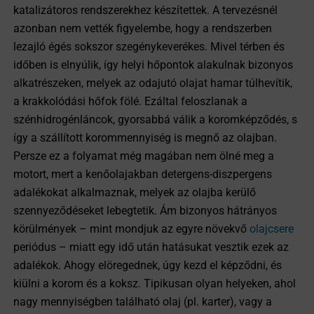
katalizátoros rendszerekhez készítettek. A tervezésnél
azonban nem vették figyelembe, hogy a rendszerben
lezajló égés sokszor szegénykeverékes. Mivel térben és
időben is elnyúlik, így helyi hőpontok alakulnak bizonyos
alkatrészeken, melyek az odajutó olajat hamar túlhevítik,
a krakkolódási hőfok fölé. Ezáltal feloszlanak a
szénhidrogénláncok, gyorsabbá válik a koromképződés, s
így a szállított korommennyiség is megnő az olajban.
Persze ez a folyamat még magában nem ölné meg a
motort, mert a kenőolajakban detergens-diszpergens
adalékokat alkalmaznak, melyek az olajba kerülő
szennyeződéseket lebegtetik. Ám bizonyos hátrányos
körülmények – mint mondjuk az egyre növekvő
olajcsere
periódus – miatt egy idő után hatásukat vesztik ezek az
adalékok. Ahogy elöregednek, úgy kezd el képződni, és
kiülni a korom és a koksz. Tipikusan olyan helyeken, ahol
nagy mennyiségben található olaj (pl. karter), vagy a