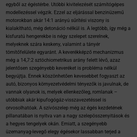
egyből az égéstérbe. Utóbbi kivitelezését számítógépes
modellezéssel végzik. Ezzel az eljárással benzinüzemű
motorokban akár 14:1 arányú sűrítési viszony is
kialakítható, még detonáció nélkül is. A legtöbb, így még a
kisfuratú hengerekbe is négy szelepet szerelnek,
melyeknek szára keskeny, valamint a tányér
tömítőfelülete egyaránt. A keverékképző mechanizmus
még a 14,7:2 sztöchiometrikus arány felett lévő, azaz
jelentősen szegényebb keveréket is probléma nélkül
begyújtja. Ennek köszönhetően kevesebbet fogyaszt az
autó, bizonyos környezetvédelmi tényezők is javulnak, de
vannak olyanok is, melyek ellenkezőleg, romlanak –
utóbbiak akár kipufogógáz-visszavezetéssel is
orvosolhatóak. A szívószelep még az égés kezdetének
pillanatában is nyitva van a nagy szelepösszenyitások és
a hegyes tengelyek okán. Emiatt, a szegényebb
üzemanyag-levegő elegy égésekor lassabban terjed a