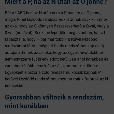
Miért a P, ha az N után az O jönne?
Bár az ABC-ben az N után nem a P, hanem az O jönne,
mégis N-nel kezdődő rendszámokat adnak csak ki. Ennek
az oka, hogy az O könnyen összekeverhető a Q-val, vagy a
0-val. (nullával). Senki ne lepődjön meg azonban, ha azt
tapasztalja, hogy – bár már több P betűvel kezdődő
rendszámot látott, mégis N betűs rendszámot kap az új
autójára. Ennek az az oka, hogy az egyes hivatalokban
nem egyszerre fut ki egy adott betű, van ahol korábban és
van ahol később térnek át az új számmal kezdődőre.
Egyébként először a zöld rendszámú kocsik kapnak P
betűvel kezdődő rendszámot, mert ott már kifutottak az N
betűsekből.
Gyorsabban változik a rendszám,
mint korábban