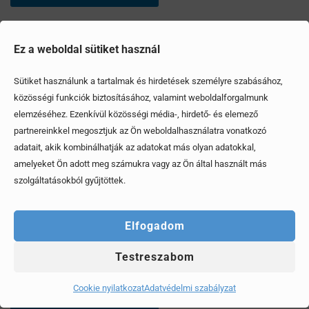
Ez a weboldal sütiket használ
Sütiket használunk a tartalmak és hirdetések személyre szabásához,
közösségi funkciók biztosításához, valamint weboldalforgalmunk
elemzéséhez. Ezenkívül közösségi média-, hirdető- és elemező
partnereinkkel megosztjuk az Ön weboldalhasználatra vonatkozó
adatait, akik kombinálhatják az adatokat más olyan adatokkal,
amelyeket Ön adott meg számukra vagy az Ön által használt más
szolgáltatásokból gyűjtöttek.
Elfogadom
Testreszabom
Mi az a 3 kérdés, amit mindenképp tegyünk fel az
eladónak mielőtt személygépkocsit veszünk?
Cookie nyilatkozat
Adatvédelmi szabályzat