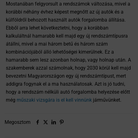
Mostanában felgyorsult a rendszámok változása, mivel a
korábbi néhány évhez képest megnőtt az új autók és a
külföldről behozott használt autók forgalomba állítása.
Ebből arra lehet következtetni, hogy a korábban
kalkuláltnál hamarabb kell majd egy új rendszámtípusra
átállni, mivel a mai három betű és három szám
kombinációjából álló lehetőségei kimerülnek. Ez a
hamarabb sem lesz azonban holnap, vagy holnap után. A
szakemberek azzal számolnak, hogy 2030 körül kell majd
bevezetni Magyarországon egy új rendszámtípust, mert
addigra fogynak el a ma használatosak. Azt is jó tudni,
hogy a rendszám nélküli autó forgalomba helyezése előtt
még
műszaki vizsgára is el kell vinnünk
járművünket.
Megosztom