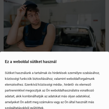
Ez a weboldal sütiket használ
Mítoszok, amiktől mi is csak fogjuk a fejünket
Sütiket használunk a tartalmak és hirdetések személyre szabásához,
közösségi funkciók biztosításához, valamint weboldalforgalmunk
elemzéséhez. Ezenkívül közösségi média-, hirdető- és elemező
Érdekel, elolvasom
partnereinkkel megosztjuk az Ön weboldalhasználatra vonatkozó
adatait, akik kombinálhatják az adatokat más olyan adatokkal,
amelyeket Ön adott meg számukra vagy az Ön által használt más
szolgáltatásokból gyűjtöttek.