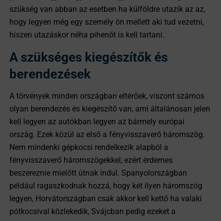
szükség van abban az esetben ha külföldre utazik az az,
hogy legyen még egy személy ön mellett aki tud vezetni,
hiszen utazáskor néha pihenőt is kell tartani.
A szükséges kiegészítők és
berendezések
A törvények minden országban eltérőek, viszont számos
olyan berendezés és kiegészítő van, ami általánosan jelen
kell legyen az autókban legyen az bármely európai
ország. Ezek közül az első a fényvisszaverő háromszög.
Nem mindenki gépkocsi rendelkezik alapból a
fényvisszaverő háromszögekkel, ezért érdemes
beszereznie mielőtt útnak indul. Spanyolországban
például ragaszkodnak hozzá, hogy két ilyen háromszög
legyen, Horvátországban csak akkor kell kettő ha valaki
pótkocsival közlekedik, Svájcban pedig ezeket a