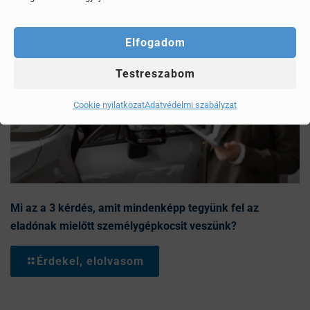
Elfogadom
Testreszabom
Cookie nyilatkozat
Adatvédelmi szabályzat
Mi az a 3 kérdés, amit mindenképp tegyünk fel az
eladónak mielőtt személygépkocsit veszünk?
Érdekel, elolvasom