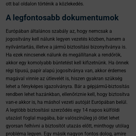
ott bal oldalon történik a közlekedés.
A legfontosabb dokumentumok
Európában általános szabály az, hogy nemcsak a
jogosítvány kell nálunk legyen vezetés közben, hanem a
nyilvántartás, illetve a jármű biztosítási bizonyítványa is.
Ha ezek nincsenek nálunk és megállítanak a rendőrök,
akkor egy komolyabb büntetést kell kifizetnünk. Ha önnek
régi típusú, papír alapú jogosítványa van, akkor érdemes
magával vinnie az útlevelét is, hiszen gyakran szükség
lehet a fényképes igazolványra. Bár a gépjármű-biztosítás
rendben lehet hazánkban, ellenőriznie kell, hogy biztosítva
van-e akkor is, ha máshol vezeti autóját Európában belül.
A legtöbb biztosítási szerződés egy 14 napos külföldi
utazást foglal magába, bár valószínűleg jó ötlet lehet
gyorsan felhívni a biztosítót utazás előtt, minthogy utólag
probléma legyen. Egy másik nagyon fontos dolog, amire