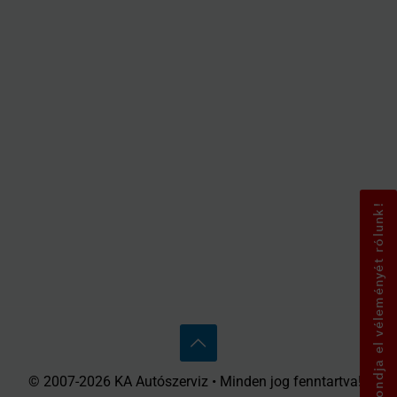
Mondja el véleményét rólunk!
© 2007-2026 KA Autószerviz • Minden jog fenntartva! •