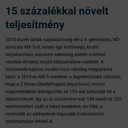
15 százalékkal növelt
teljesítmény
2014 őszén tárták nagyközönség elé a 4. generációs, ND-
sorozatú MX-5-öt, amely egy kistömegű, kiváló
súlyeloszlású, alacsony sebesség esetén is kitűnő
vezetési élményt nyújtó kétszemélyes roadster. A
hátsókerék-hajtású modell most némileg megújításra
kerül: a 2019-es MX-5 esetében a legjelentősebb változás,
hogy a 2 literes lökettérfogatú Skyactive-G motort
nagymértékben átdolgozták, és 15%-kal turbózták fel a
teljesítményét. Így az új szívómotor már 184 lóerőt és 205
newtonmétert zúdít a hátsó kerekekre, mi több, a
nyomaték az eddigieknél tágasabb fordulatszám
tartományban érhető el.