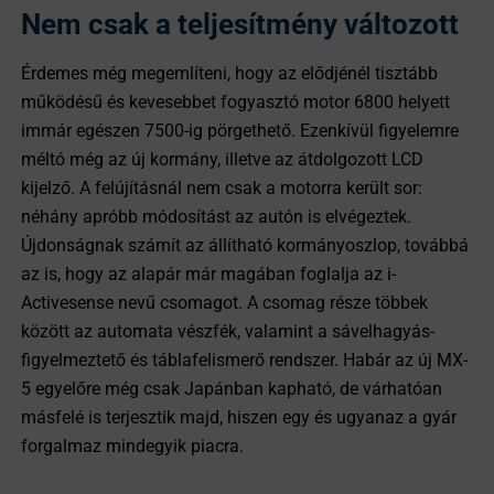
Nem csak a teljesítmény változott
Érdemes még megemlíteni, hogy az elődjénél tisztább
működésű és kevesebbet fogyasztó motor 6800 helyett
immár egészen 7500-ig pörgethető. Ezenkívül figyelemre
méltó még az új kormány, illetve az átdolgozott LCD
kijelző. A felújításnál nem csak a motorra került sor:
néhány apróbb módosítást az autón is elvégeztek.
Újdonságnak számít az állítható kormányoszlop, továbbá
az is, hogy az alapár már magában foglalja az i-
Activesense nevű csomagot. A csomag része többek
között az automata vészfék, valamint a sávelhagyás-
figyelmeztető és táblafelismerő rendszer. Habár az új MX-
5 egyelőre még csak Japánban kapható, de várhatóan
másfelé is terjesztik majd, hiszen egy és ugyanaz a gyár
forgalmaz mindegyik piacra.