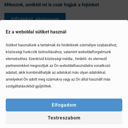
Mítoszok, amiktől mi is csak fogjuk a fejünket
Érdekel, elolvasom
Ez a weboldal sütiket használ
Sütiket használunk a tartalmak és hirdetések személyre szabásához,
közösségi funkciók biztosításához, valamint weboldalforgalmunk
elemzéséhez. Ezenkívül közösségi média-, hirdető- és elemező
partnereinkkel megosztjuk az Ön weboldalhasználatra vonatkozó
adatait, akik kombinálhatják az adatokat más olyan adatokkal,
amelyeket Ön adott meg számukra vagy az Ön által használt más
szolgáltatásokból gyűjtöttek.
Elfogadom
Testreszabom