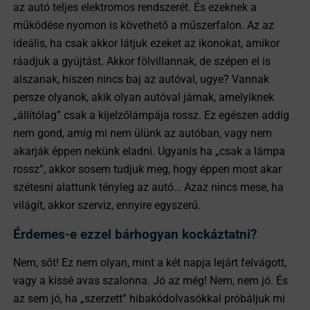
az autó teljes elektromos rendszerét. És ezeknek a
működése nyomon is követhető a műszerfalon. Az az
ideális, ha csak akkor látjuk ezeket az ikonokat, amikor
ráadjuk a gyújtást. Akkor fölvillannak, de szépen el is
alszanak, hiszen nincs baj az autóval, ugye? Vannak
persze olyanok, akik olyan autóval járnak, amelyiknek
„állítólag” csak a kijelzőlámpája rossz. Ez egészen addig
nem gond, amíg mi nem ülünk az autóban, vagy nem
akarják éppen nekünk eladni. Ugyanis ha „csak a lámpa
rossz”, akkor sosem tudjuk meg, hogy éppen most akar
szétesni alattunk tényleg az autó… Azaz nincs mese, ha
világít, akkor szerviz, ennyire egyszerű.
Érdemes-e ezzel bárhogyan kockáztatni?
Nem, sőt! Ez nem olyan, mint a két napja lejárt felvágott,
vagy a kissé avas szalonna. Jó az még! Nem, nem jó. És
az sem jó, ha „szerzett” hibakódolvasókkal próbáljuk mi