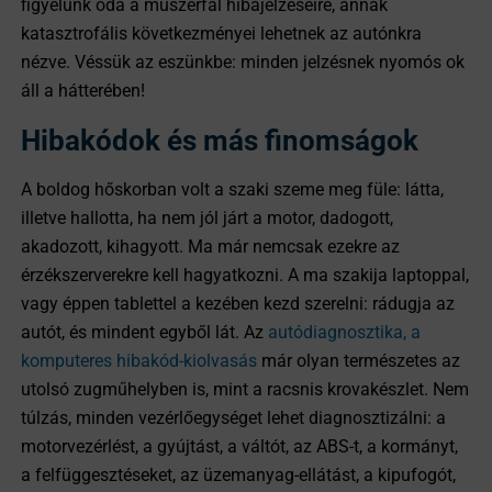
figyelünk oda a műszerfal hibajelzéseire, annak
katasztrofális következményei lehetnek az autónkra
nézve. Véssük az eszünkbe: minden jelzésnek nyomós ok
áll a hátterében!
Hibakódok és más finomságok
A boldog hőskorban volt a szaki szeme meg füle: látta,
illetve hallotta, ha nem jól járt a motor, dadogott,
akadozott, kihagyott. Ma már nemcsak ezekre az
érzékszerverekre kell hagyatkozni. A ma szakija laptoppal,
vagy éppen tablettel a kezében kezd szerelni: rádugja az
autót, és mindent egyből lát. Az
autódiagnosztika, a
komputeres hibakód-kiolvasás
már olyan természetes az
utolsó zugműhelyben is, mint a racsnis krovakészlet. Nem
túlzás, minden vezérlőegységet lehet diagnosztizálni: a
motorvezérlést, a gyújtást, a váltót, az ABS-t, a kormányt,
a felfüggesztéseket, az üzemanyag-ellátást, a kipufogót,