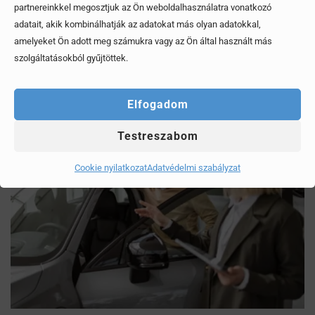
partnereinkkel megosztjuk az Ön weboldalhasználatra vonatkozó
Mítoszok, amiktől mi is csak fogjuk a fejünket
adatait, akik kombinálhatják az adatokat más olyan adatokkal,
amelyeket Ön adott meg számukra vagy az Ön által használt más
Érdekel, elolvasom
szolgáltatásokból gyűjtöttek.
Elfogadom
Testreszabom
Cookie nyilatkozat
Adatvédelmi szabályzat