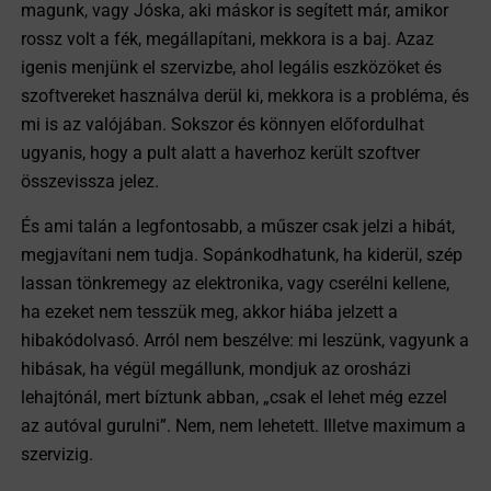
magunk, vagy Jóska, aki máskor is segített már, amikor
rossz volt a fék, megállapítani, mekkora is a baj. Azaz
igenis menjünk el szervizbe, ahol legális eszközöket és
szoftvereket használva derül ki, mekkora is a probléma, és
mi is az valójában. Sokszor és könnyen előfordulhat
ugyanis, hogy a pult alatt a haverhoz került szoftver
összevissza jelez.
És ami talán a legfontosabb, a műszer csak jelzi a hibát,
megjavítani nem tudja. Sopánkodhatunk, ha kiderül, szép
lassan tönkremegy az elektronika, vagy cserélni kellene,
ha ezeket nem tesszük meg, akkor hiába jelzett a
hibakódolvasó. Arról nem beszélve: mi leszünk, vagyunk a
hibásak, ha végül megállunk, mondjuk az orosházi
lehajtónál, mert bíztunk abban, „csak el lehet még ezzel
az autóval gurulni”. Nem, nem lehetett. Illetve maximum a
szervizig.