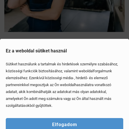
Mítoszok, amiktől mi is csak fogjuk a fejünket
Ez a weboldal sütiket használ
Érdekel, elolvasom
Sütiket használunk a tartalmak és hirdetések személyre szabásához,
közösségi funkciók biztosításához, valamint weboldalforgalmunk
elemzéséhez. Ezenkívül közösségi média-, hirdető- és elemező
partnereinkkel megosztjuk az Ön weboldalhasználatra vonatkozó
adatait, akik kombinálhatják az adatokat más olyan adatokkal,
amelyeket Ön adott meg számukra vagy az Ön által használt más
szolgáltatásokból gyűjtöttek.
Elfogadom