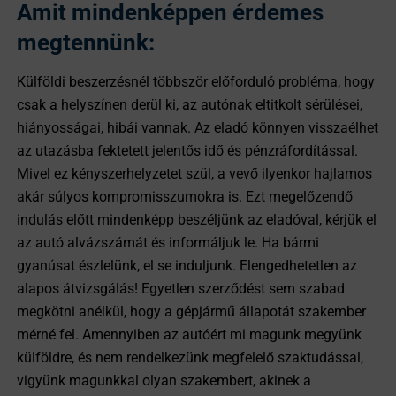
Amit mindenképpen érdemes
megtennünk:
Külföldi beszerzésnél többször előforduló probléma, hogy
csak a helyszínen derül ki, az autónak eltitkolt sérülései,
hiányosságai, hibái vannak. Az eladó könnyen visszaélhet
az utazásba fektetett jelentős idő és pénzráfordítással.
Mivel ez kényszerhelyzetet szül, a vevő ilyenkor hajlamos
akár súlyos kompromisszumokra is. Ezt megelőzendő
indulás előtt mindenképp beszéljünk az eladóval, kérjük el
az autó alvázszámát és informáljuk le. Ha bármi
gyanúsat észlelünk, el se induljunk. Elengedhetetlen az
alapos átvizsgálás! Egyetlen szerződést sem szabad
megkötni anélkül, hogy a gépjármű állapotát szakember
mérné fel. Amennyiben az autóért mi magunk megyünk
külföldre, és nem rendelkezünk megfelelő szaktudással,
vigyünk magunkkal olyan szakembert, akinek a