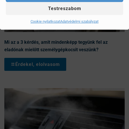
Testreszabom
Cookie nyilatkozat
Adatvédelmi szabályzat
Mi az a 3 kérdés, amit mindenképp tegyünk fel az
eladónak mielőtt személygépkocsit veszünk?
Érdekel, elolvasom