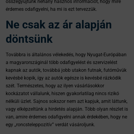
összegyűjtünk néhány hasznos információt, hogy mire
érdemes odafigyelni, ha mi is ezt tervezzük.
Ne csak az ár alapján
döntsünk
Továbbra is általános vélekedés, hogy Nyugat-Európában
a magyarországinál több odafigyelést és szervizelést
kapnak az autók, továbbá jobb utakon futnak, futóművük
kevésbé kopik, így az autók egésze is kevésbé rázkódik
szét. Természetes, hogy az ilyen vásárlásokkor
kockázatot vállalunk, hiszen gyakorlatilag nincs rizikó
nélküli üzlet. Sajnos sokszor nem azt kapjuk, amit láttunk,
vagy elképzeltünk a hirdetés alapján. Több olyan részlet is
van, amire érdemes odafigyelni annak érdekében, hogy ne
egy „roncsteleppozitív” verdát vásároljunk.