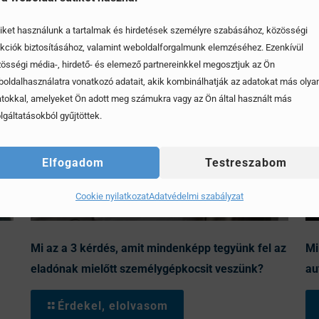
iket használunk a tartalmak és hirdetések személyre szabásához, közösségi
kciók biztosításához, valamint weboldalforgalmunk elemzéséhez. Ezenkívül
össégi média-, hirdető- és elemező partnereinkkel megosztjuk az Ön
oldalhasználatra vonatkozó adatait, akik kombinálhatják az adatokat más olya
tokkal, amelyeket Ön adott meg számukra vagy az Ön által használt más
lgáltatásokból gyűjtöttek.
Elfogadom
Testreszabom
Cookie nyilatkozat
Adatvédelmi szabályzat
Mi az a 3 kérdés, amit mindenképp tegyünk fel az
Mi
eladónak mielőtt személygépkocsit veszünk?
au
Érdekel, elolvasom