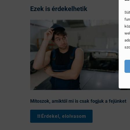
Ezek is érdekelhetik
Süt
fun
köz
web
ada
szo
Mítoszok, amiktől mi is csak fogjuk a fejünket
Érdekel, elolvasom