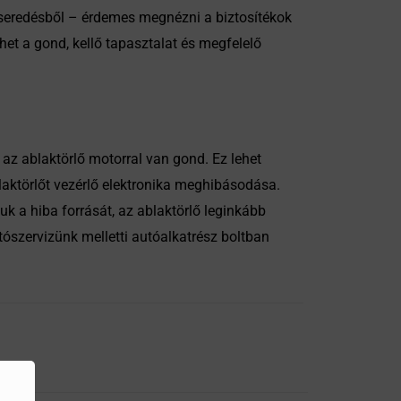
eseredésből – érdemes megnézni a biztosítékok
et a gond, kellő tapasztalat és megfelelő
 az ablaktörlő motorral van gond. Ez lehet
laktörlőt vezérlő elektronika meghibásodása.
k a hiba forrását, az ablaktörlő leginkább
tószervizünk melletti autóalkatrész boltban