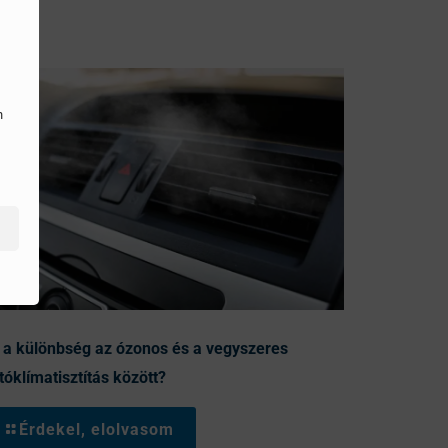
n
 a különbség az ózonos és a vegyszeres
tóklímatisztítás között?
Érdekel, elolvasom