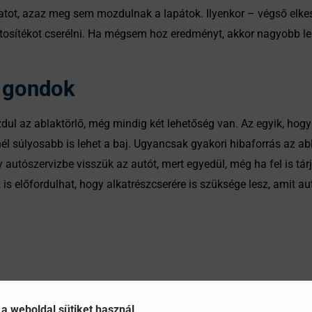
atot, azaz meg sem mozdulnak a lapátok. Ilyenkor – végső elk
tosítékot cserélni. Ha mégsem hoz eredményt, akkor nagyobb leh
i gondok
dul az ablaktörlő, még mindig két lehetőség van. Az egyik, hogy
l súlyosabb is lehet a baj. Ugyancsak gyakori hibaforrás az ab
utószervizbe visszük az autót, mert egyedül, még ha fel is tárju
is előfordulhat, hogy alkatrészcserére is szüksége lesz, amit au
 a weboldal sütiket használ