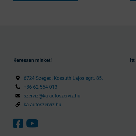
Keressen minket!
It
6724 Szeged, Kossuth Lajos sgrt. 85.
+36 62 554 013
szerviz@ka-autoszerviz.hu
ka-autoszerviz.hu