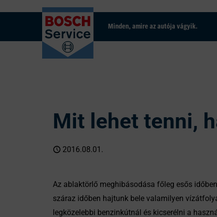
Minden, amire az autója vágyik.
Mit lehet tenni, 
2016.08.01.
Az ablaktörlő meghibásodása főleg esős időben k
száraz időben hajtunk bele valamilyen vízátfolyá
legközelebbi benzinkútnál és kicserélni a haszn