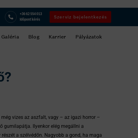
+36 62 554 013
Szerviz bejelentkezés
Időpont kérés
Galéria
Blog
Karrier
Pályázatok
ő?
még vizes az aszfalt, vagy – az igazi horror –
ő gumilapátja. Ilyenkor elég megállni a
egy részét a szélvédőn. Nagyobb a gond, ha maga