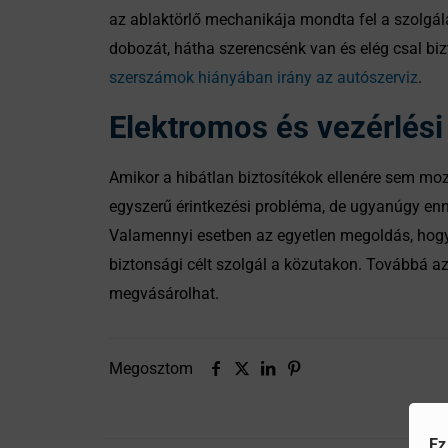
az ablaktörlő mechanikája mondta fel a szolgál
dobozát, hátha szerencsénk van és elég csal biz
szerszámok hiányában irány az autószerviz
.
Elektromos és vezérlés
Amikor a hibátlan biztosítékok ellenére sem moz
egyszerű érintkezési probléma, de ugyanúgy enné
Valamennyi esetben az egyetlen megoldás, hogy a
biztonsági célt szolgál a közutakon. Továbbá az 
megvásárolhat.
Megosztom
Ez