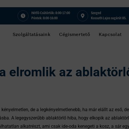
Hétfő-Csütörtök: 8:00-17:00
Szeged
Péntek: 8:00-16:00
Kossuth Lajos sugárút 85.
Szolgáltatásaink
Cégismertető
Kapcsolat
ha elromlik az ablaktörl
ényelmetlen, de a legkényelmetlenebb, ha már elállt az eső, de 
sba. A legegyszerűbb ablaktörlő hiba, hogy elkopik az ablaktörl
álhatatlan alkatrészt, ami csak ide-oda kenegeti a kosz, a sár 