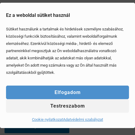
Ez a weboldal sütiket használ
Sütiket használunk a tartalmak és hirdetések személyre szabásához,
közösségi funkciók biztosításához, valamint weboldalforgalmunk
elemzéséhez. Ezenkívül közösségi média-, hirdető- és elemező
partnereinkkel megosztjuk az Ön weboldalhasználatra vonatkozó
adatait, akik kombinálhatják az adatokat más olyan adatokkal,
amelyeket Ön adott meg számukra vagy az Ön által használt más
szolgáltatásokból gyűjtöttek.
Elfogadom
Mi az a 3 kérdés, amit mindenképp tegyünk fel az
Testreszabom
eladónak mielőtt személygépkocsit veszünk?
Cookie nyilatkozat
Adatvédelmi szabályzat
Érdekel, elolvasom