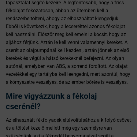
tapasztalat segítő kezeire. A legfontosabb, hogy a friss
fékolajat fokozatosan, abban az ütemben kell a
rendszerbe tölteni, ahogy az elhasználtat kiengedjük.
Ebből is következik, hogy a lecserélttel azonos fékolajat
kell használni. Először meg kell emelni a kocsit, hogy az
aljához férjünk. Aztán le kell venni valamennyi kereket. A
cserét az olajpumpánál kell kezdeni, aztán jönnek az első
kerekek és végül a hátsó kerekeknél befejezni. Az olyan
autónál, amelyben van ABS, a sorrend fordított. Az olajat
vezetékkel egy tartályba kell leengedni, mert azontúl, hogy
a környezetre veszélyes, de az ember bőrére is veszélyes.
Mire vigyázzunk a fékolaj
cserénél?
Az elhasznált fékfolyadék eltávolításához a kifolyó csövet
és a töltést kezelő mellett még egy személyre van
szükségünk, aki a fékpedál benyomásával segíti a