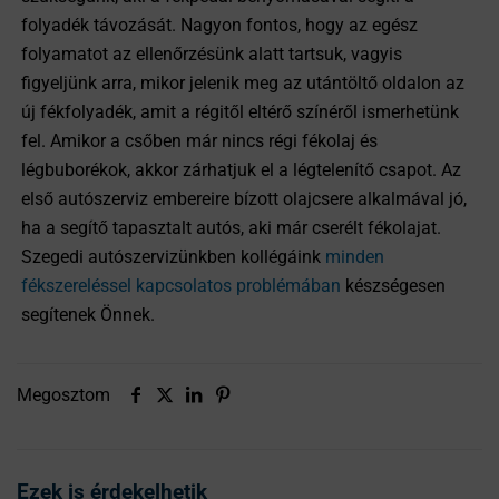
folyadék távozását. Nagyon fontos, hogy az egész
folyamatot az ellenőrzésünk alatt tartsuk, vagyis
figyeljünk arra, mikor jelenik meg az utántöltő oldalon az
új fékfolyadék, amit a régitől eltérő színéről ismerhetünk
fel. Amikor a csőben már nincs régi fékolaj és
légbuborékok, akkor zárhatjuk el a légtelenítő csapot. Az
első autószerviz embereire bízott olajcsere alkalmával jó,
ha a segítő tapasztalt autós, aki már cserélt fékolajat.
Szegedi autószervizünkben kollégáink
minden
fékszereléssel kapcsolatos problémában
készségesen
segítenek Önnek.
Megosztom
Ezek is érdekelhetik