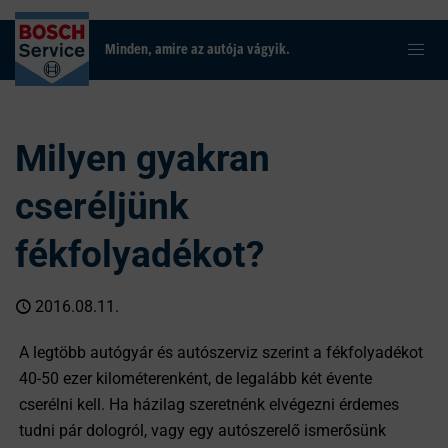
Minden, amire az autója vágyik.
Milyen gyakran
cseréljünk
fékfolyadékot?
2016.08.11.
A legtöbb autógyár és autószerviz szerint a fékfolyadékot
40-50 ezer kilométerenként, de legalább két évente
cserélni kell. Ha házilag szeretnénk elvégezni érdemes
tudni pár dologról, vagy egy autószerelő ismerősünk