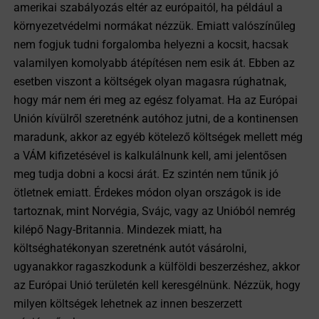
amerikai szabályozás eltér az európaitól, ha például a
környezetvédelmi normákat nézzük. Emiatt valószínűleg
nem fogjuk tudni forgalomba helyezni a kocsit, hacsak
valamilyen komolyabb átépítésen nem esik át. Ebben az
esetben viszont a költségek olyan magasra rúghatnak,
hogy már nem éri meg az egész folyamat. Ha az Európai
Unión kívülről szeretnénk autóhoz jutni, de a kontinensen
maradunk, akkor az egyéb kötelező költségek mellett még
a VÁM kifizetésével is kalkulálnunk kell, ami jelentősen
meg tudja dobni a kocsi árát. Ez szintén nem tűnik jó
ötletnek emiatt. Érdekes módon olyan országok is ide
tartoznak, mint Norvégia, Svájc, vagy az Unióból nemrég
kilépő Nagy-Britannia. Mindezek miatt, ha
költséghatékonyan szeretnénk autót vásárolni,
ugyanakkor ragaszkodunk a külföldi beszerzéshez, akkor
az Európai Unió területén kell keresgélnünk. Nézzük, hogy
milyen költségek lehetnek az innen beszerzett