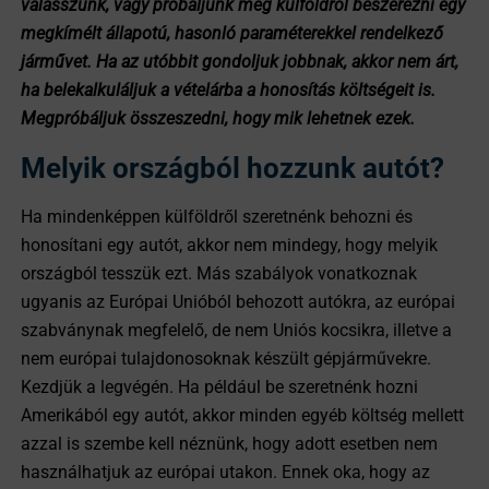
válasszunk, vagy próbáljunk meg külföldről beszerezni egy
megkímélt állapotú, hasonló paraméterekkel rendelkező
járművet. Ha az utóbbit gondoljuk jobbnak, akkor nem árt,
ha belekalkuláljuk a vételárba a honosítás költségeit is.
Megpróbáljuk összeszedni, hogy mik lehetnek ezek.
Melyik országból hozzunk autót?
Ha mindenképpen külföldről szeretnénk behozni és
honosítani egy autót, akkor nem mindegy, hogy melyik
országból tesszük ezt. Más szabályok vonatkoznak
ugyanis az Európai Unióból behozott autókra, az európai
szabványnak megfelelő, de nem Uniós kocsikra, illetve a
nem európai tulajdonosoknak készült gépjárművekre.
Kezdjük a legvégén. Ha például be szeretnénk hozni
Amerikából egy autót, akkor minden egyéb költség mellett
azzal is szembe kell néznünk, hogy adott esetben nem
használhatjuk az európai utakon. Ennek oka, hogy az