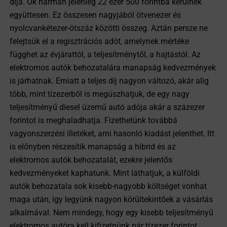
díja. Ők hárman jelenleg 22 ezer 500 forintba kerülnek
együttesen. Ez összesen nagyjából ötvenezer és
nyolcvankétezer-ötszáz közötti összeg. Aztán persze ne
felejtsük el a regisztrációs adót, amelynek mértéke
függhet az évjárattól, a teljesítménytől, a hajtástól. Az
elektromos autók behozatalára manapság kedvezmények
is járhatnak. Emiatt a teljes díj nagyon változó, akár alig
több, mint tízezerből is megúszhatjuk, de egy nagy
teljesítményű diesel üzemű autó adója akár a százezer
forintot is meghaladhatja. Fizethetünk továbbá
vagyonszerzési illetéket, ami hasonló kiadást jelenthet. Itt
is előnyben részesítik manapság a hibrid és az
elektromos autók behozatalát, ezekre jelentős
kedvezményeket kaphatunk. Mint láthatjuk, a külföldi
autók behozatala sok kisebb-nagyobb költséget vonhat
maga után, így legyünk nagyon körültekintőek a vásárlás
alkalmával. Nem mindegy, hogy egy kisebb teljesítményű
elektromos autóra kell kifizetnünk pár tízezer forintot,