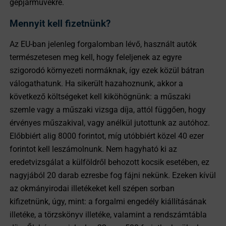
gépjárművekre.
Mennyit kell fizetnünk?
Az EU-ban jelenleg forgalomban lévő, használt autók
természetesen meg kell, hogy feleljenek az egyre
szigorodó környezeti normáknak, így ezek közül bátran
válogathatunk. Ha sikerült hazahoznunk, akkor a
következő költségeket kell kiköhögnünk: a műszaki
szemle vagy a műszaki vizsga díja, attól függően, hogy
érvényes műszakival, vagy anélkül jutottunk az autóhoz.
Előbbiért alig 8000 forintot, míg utóbbiért közel 40 ezer
forintot kell leszámolnunk. Nem hagyható ki az
eredetvizsgálat a külföldről behozott kocsik esetében, ez
nagyjából 20 darab ezresbe fog fájni nekünk. Ezeken kívül
az okmányirodai illetékeket kell szépen sorban
kifizetnünk, úgy, mint: a forgalmi engedély kiállításának
illetéke, a törzskönyv illetéke, valamint a rendszámtábla