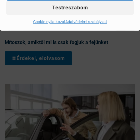
Testreszabom
Cookie nyilatkozat
Adatvédelmi szabályzat
Mítoszok, amiktől mi is csak fogjuk a fejünket
Érdekel, elolvasom