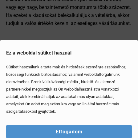
vagy egy nagy, benzintemető monstrumra több százezret.
Ha ezeket a kiadásokat belekalkuláljuk a vételárba, akkor
tudjuk a valós értékén kezelni az esetleges vásárlásunkat.
Megosztom
Ez a weboldal sütiket használ
Sütiket használunk a tartalmak és hirdetések személyre szabásához,
Ezek is érdekelhetik
közösségi funkciók biztosításához, valamint weboldalforgalmunk
elemzéséhez. Ezenkívül közösségi média-, hirdető- és elemező
partnereinkkel megosztjuk az Ön weboldalhasználatra vonatkozó
adatait, akik kombinálhatják az adatokat más olyan adatokkal,
amelyeket Ön adott meg számukra vagy az Ön által használt más
szolgáltatásokból gyűjtöttek.
Elfogadom