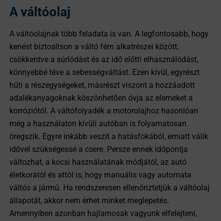
A váltóolaj
A váltóolajnak több feladata is van. A legfontosabb, hogy
kenést biztosítson a váltó fém alkatrészei között,
csökkentve a súrlódást és az idő előtti elhasználódást,
könnyebbé téve a sebességváltást. Ezen kívül, egyrészt
hűti a részegységeket, másrészt viszont a hozzáadott
adalékanyagoknak köszönhetően óvja az elemeket a
korróziótól. A váltófolyadék a motorolajhoz hasonlóan
még a használaton kívüli autóban is folyamatosan
öregszik. Egyre inkább veszít a hatásfokából, emiatt válik
idővel szükségessé a csere. Persze ennek időpontja
változhat, a kocsi használatának módjától, az autó
életkorától és attól is, hogy manuális vagy automata
váltós a jármű. Ha rendszeresen ellenőriztetjük a váltóolaj
állapotát, akkor nem érhet minket meglepetés.
Amennyiben azonban hajlamosak vagyunk elfelejteni,