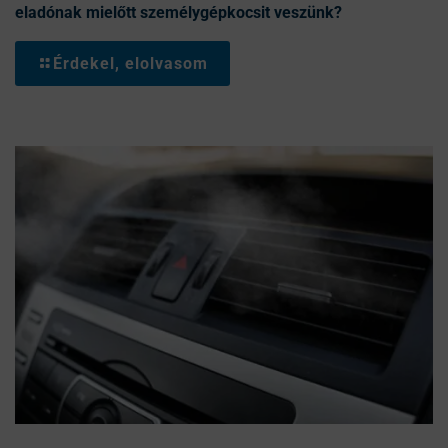
eladónak mielőtt személygépkocsit veszünk?
Érdekel, elolvasom