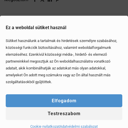
Ezek is érdekelhetik
Ez a weboldal sütiket használ
Sütiket használunk a tartalmak és hirdetések személyre szabásához,
közösségi funkciók biztosításához, valamint weboldalforgalmunk
elemzéséhez. Ezenkívül közösségi média-, hirdető- és elemező
partnereinkkel megosztjuk az Ön weboldalhasználatra vonatkozó
adatait, akik kombinálhatják az adatokat más olyan adatokkal,
amelyeket Ön adott meg számukra vagy az Ön által használt más
szolgáltatásokból gyűjtöttek.
Elfogadom
Testreszabom
Mítoszok, amiktől mi is csak fogjuk a fejünket
Cookie nyilatkozat
Adatvédelmi szabályzat