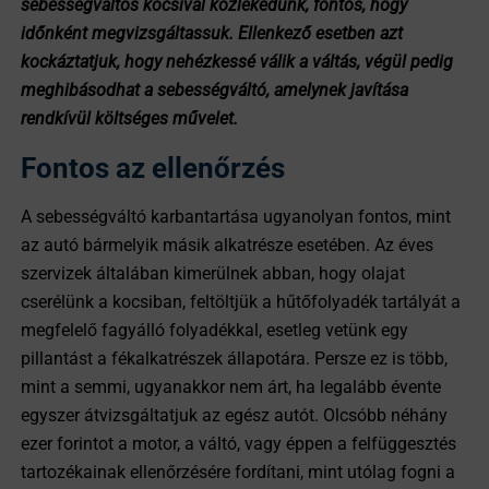
sebességváltós kocsival közlekedünk, fontos, hogy
időnként megvizsgáltassuk. Ellenkező esetben azt
kockáztatjuk, hogy nehézkessé válik a váltás, végül pedig
meghibásodhat a sebességváltó, amelynek javítása
rendkívül költséges művelet.
Fontos az ellenőrzés
A sebességváltó karbantartása ugyanolyan fontos, mint
az autó bármelyik másik alkatrésze esetében. Az éves
szervizek általában kimerülnek abban, hogy olajat
cserélünk a kocsiban, feltöltjük a hűtőfolyadék tartályát a
megfelelő fagyálló folyadékkal, esetleg vetünk egy
pillantást a fékalkatrészek állapotára. Persze ez is több,
mint a semmi, ugyanakkor nem árt, ha legalább évente
egyszer átvizsgáltatjuk az egész autót. Olcsóbb néhány
ezer forintot a motor, a váltó, vagy éppen a felfüggesztés
tartozékainak ellenőrzésére fordítani, mint utólag fogni a