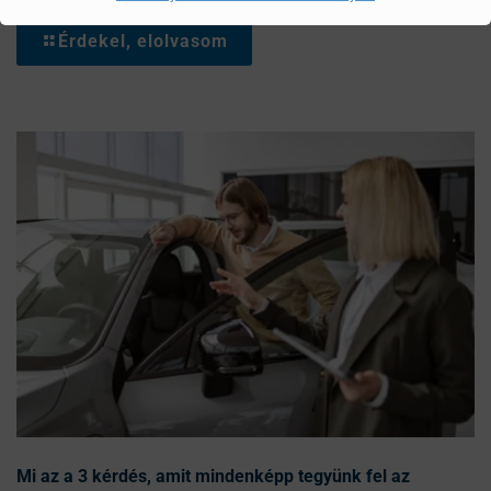
Érdekel, elolvasom
Mi az a 3 kérdés, amit mindenképp tegyünk fel az