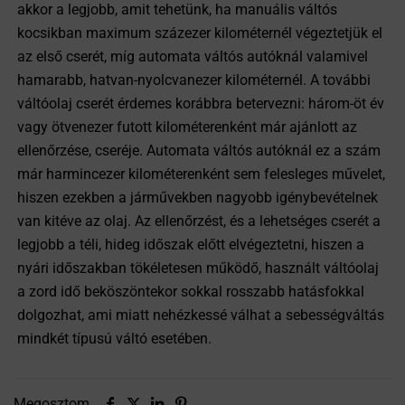
akkor a legjobb, amit tehetünk, ha manuális váltós
kocsikban maximum százezer kilométernél végeztetjük el
az első cserét, míg automata váltós autóknál valamivel
hamarabb, hatvan-nyolcvanezer kilométernél. A további
váltóolaj cserét érdemes korábbra betervezni: három-öt év
vagy ötvenezer futott kilométerenként már ajánlott az
ellenőrzése, cseréje. Automata váltós autóknál ez a szám
már harmincezer kilométerenként sem felesleges művelet,
hiszen ezekben a járművekben nagyobb igénybevételnek
van kitéve az olaj. Az ellenőrzést, és a lehetséges cserét a
legjobb a téli, hideg időszak előtt elvégeztetni, hiszen a
nyári időszakban tökéletesen működő, használt váltóolaj
a zord idő beköszöntekor sokkal rosszabb hatásfokkal
dolgozhat, ami miatt nehézkessé válhat a sebességváltás
mindkét típusú váltó esetében.
Megosztom