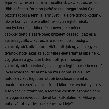
fejünket, amikor már menthetetlenek az alkatrészek, és
több százezer forintos javításokkal megpróbálni újra
biztonságossá tenni a járművet. Ha előre gondolkodunk,
akkor könnyen előkerülhetnek olyan rejtett hibák,
amelyeket még időben felismerve, jelentősen
csökkenthető a szerelőnek kifizetett összeg. Igaz ez a
sebességváltó alkatrészeire is, ezen belül pedig a
váltófolyadék állapotára. Hiába állítják ugyanis egyes
gyártók, hogy akár az autó teljes élettartamát hiba nélkül
végigkíséri a gyárban beleöntött, jó minőségű
váltófolyadék, a valóság az, hogy a legtöbb esetben ennél
jóval rövidebb idő alatt elhasználódhat az olaj. Az
autószervizek legoptimistább becslései szerint is
maximum százötvenezer futott kilométer és hat-nyolc év
a folyadék élettartama, a legtöbb esetben azonban ennél
lényegesen rövidebb idővel kell kalkulálnunk. Mikor jön el
hát a váltófolyadék cseréjének az ideje?