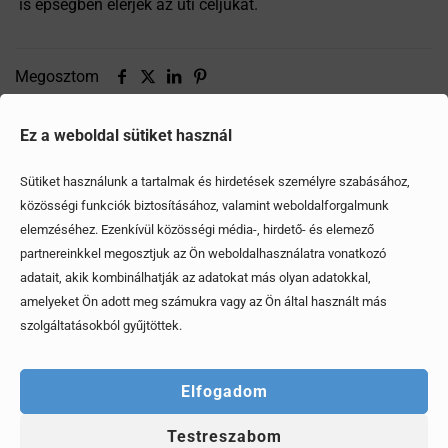
is épségben elérjék az úti céljukat.
Megosztom
Ez a weboldal sütiket használ
Ezek is érdekelhetik
Sütiket használunk a tartalmak és hirdetések személyre szabásához,
közösségi funkciók biztosításához, valamint weboldalforgalmunk
elemzéséhez. Ezenkívül közösségi média-, hirdető- és elemező
partnereinkkel megosztjuk az Ön weboldalhasználatra vonatkozó
adatait, akik kombinálhatják az adatokat más olyan adatokkal,
amelyeket Ön adott meg számukra vagy az Ön által használt más
szolgáltatásokból gyűjtöttek.
Elfogadom
Testreszabom