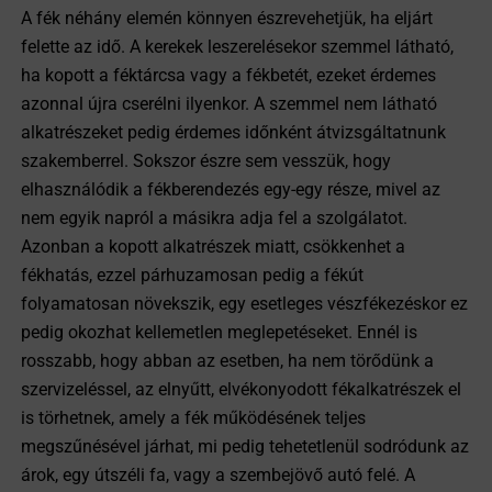
A fék néhány elemén könnyen észrevehetjük, ha eljárt
felette az idő. A kerekek leszerelésekor szemmel látható,
ha kopott a féktárcsa vagy a fékbetét, ezeket érdemes
azonnal újra cserélni ilyenkor. A szemmel nem látható
alkatrészeket pedig érdemes időnként átvizsgáltatnunk
szakemberrel. Sokszor észre sem vesszük, hogy
elhasználódik a fékberendezés egy-egy része, mivel az
nem egyik napról a másikra adja fel a szolgálatot.
Azonban a kopott alkatrészek miatt, csökkenhet a
fékhatás, ezzel párhuzamosan pedig a fékút
folyamatosan növekszik, egy esetleges vészfékezéskor ez
pedig okozhat kellemetlen meglepetéseket. Ennél is
rosszabb, hogy abban az esetben, ha nem törődünk a
szervizeléssel, az elnyűtt, elvékonyodott fékalkatrészek el
is törhetnek, amely a fék működésének teljes
megszűnésével járhat, mi pedig tehetetlenül sodródunk az
árok, egy útszéli fa, vagy a szembejövő autó felé. A