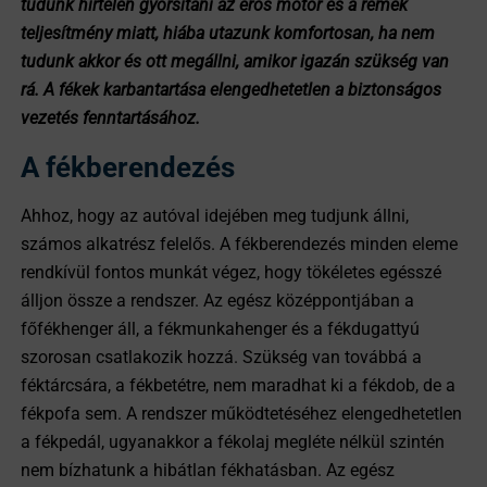
tudunk hirtelen gyorsítani az erős motor és a remek
teljesítmény miatt, hiába utazunk komfortosan, ha nem
tudunk akkor és ott megállni, amikor igazán szükség van
rá. A fékek karbantartása elengedhetetlen a biztonságos
vezetés fenntartásához.
A fékberendezés
Ahhoz, hogy az autóval idejében meg tudjunk állni,
számos alkatrész felelős. A fékberendezés minden eleme
rendkívül fontos munkát végez, hogy tökéletes egésszé
álljon össze a rendszer. Az egész középpontjában a
főfékhenger áll, a fékmunkahenger és a fékdugattyú
szorosan csatlakozik hozzá. Szükség van továbbá a
féktárcsára, a fékbetétre, nem maradhat ki a fékdob, de a
fékpofa sem. A rendszer működtetéséhez elengedhetetlen
a fékpedál, ugyanakkor a fékolaj megléte nélkül szintén
nem bízhatunk a hibátlan fékhatásban. Az egész