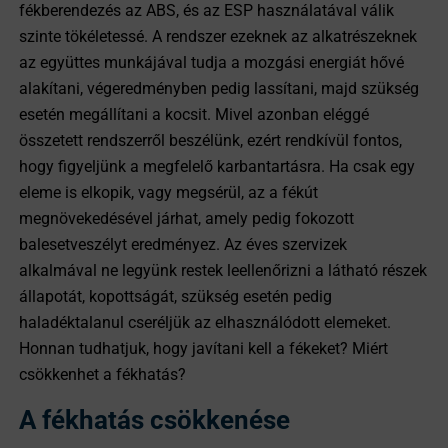
fékberendezés az ABS, és az ESP használatával válik
szinte tökéletessé. A rendszer ezeknek az alkatrészeknek
az együttes munkájával tudja a mozgási energiát hővé
alakítani, végeredményben pedig lassítani, majd szükség
esetén megállítani a kocsit. Mivel azonban eléggé
összetett rendszerről beszélünk, ezért rendkívül fontos,
hogy figyeljünk a megfelelő karbantartásra. Ha csak egy
eleme is elkopik, vagy megsérül, az a fékút
megnövekedésével járhat, amely pedig fokozott
balesetveszélyt eredményez. Az éves szervizek
alkalmával ne legyünk restek leellenőrizni a látható részek
állapotát, kopottságát, szükség esetén pedig
haladéktalanul cseréljük az elhasználódott elemeket.
Honnan tudhatjuk, hogy javítani kell a fékeket? Miért
csökkenhet a fékhatás?
A fékhatás csökkenése