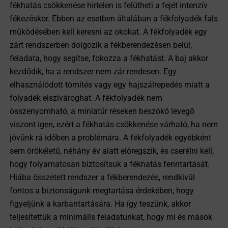
fékhatás csökkenése hirtelen is felütheti a fejét intenzív
fékezéskor. Ebben az esetben általában a fékfolyadék fals
működésében kell keresni az okokat. A fékfolyadék egy
zárt rendszerben dolgozik a fékberendezésen belül,
feladata, hogy segítse, fokozza a fékhatást. A baj akkor
kezdődik, ha a rendszer nem zár rendesen. Egy
elhasználódott tömítés vagy egy hajszálrepedés miatt a
folyadék elszivároghat. A fékfolyadék nem
összenyomható, a miniatűr réseken beszökő levegő
viszont igen, ezért a fékhatás csökkenése várható, ha nem
jövünk rá időben a problémára. A fékfolyadék egyébként
sem örökéletű, néhány év alatt elöregszik, és cserélni kell,
hogy folyamatosan biztosítsuk a fékhatás fenntartását.
Hiába összetett rendszer a fékberendezés, rendkívül
fontos a biztonságunk megtartása érdekében, hogy
figyeljünk a karbantartására. Ha így teszünk, akkor
teljesítettük a minimális feladatunkat, hogy mi és mások