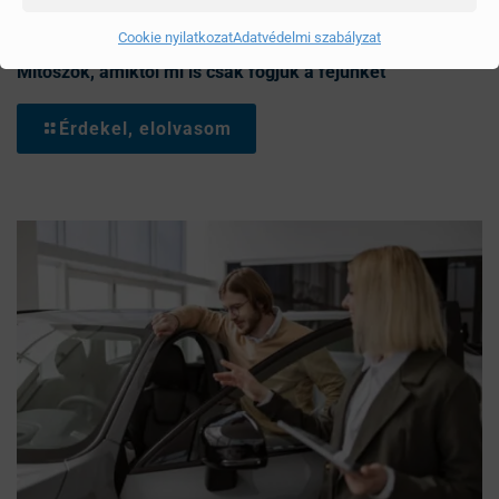
Cookie nyilatkozat
Adatvédelmi szabályzat
Mítoszok, amiktől mi is csak fogjuk a fejünket
Érdekel, elolvasom