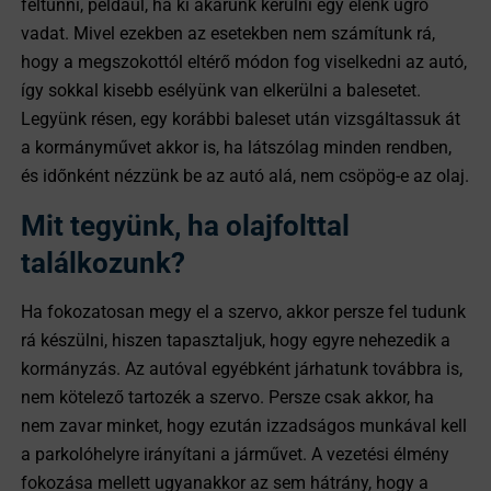
feltűnni, például, ha ki akarunk kerülni egy elénk ugró
vadat. Mivel ezekben az esetekben nem számítunk rá,
hogy a megszokottól eltérő módon fog viselkedni az autó,
így sokkal kisebb esélyünk van elkerülni a balesetet.
Legyünk résen, egy korábbi baleset után vizsgáltassuk át
a kormányművet akkor is, ha látszólag minden rendben,
és időnként nézzünk be az autó alá, nem csöpög-e az olaj.
Mit tegyünk, ha olajfolttal
találkozunk?
Ha fokozatosan megy el a szervo, akkor persze fel tudunk
rá készülni, hiszen tapasztaljuk, hogy egyre nehezedik a
kormányzás. Az autóval egyébként járhatunk továbbra is,
nem kötelező tartozék a szervo. Persze csak akkor, ha
nem zavar minket, hogy ezután izzadságos munkával kell
a parkolóhelyre irányítani a járművet. A vezetési élmény
fokozása mellett ugyanakkor az sem hátrány, hogy a