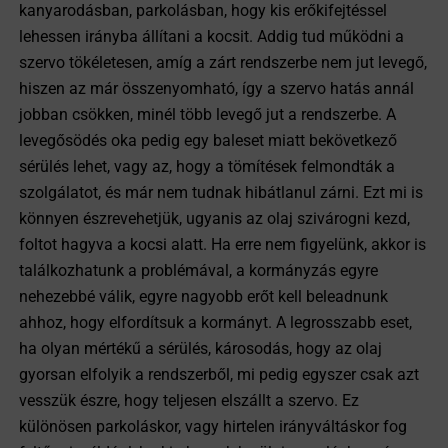
kanyarodásban, parkolásban, hogy kis erőkifejtéssel
lehessen irányba állítani a kocsit. Addig tud működni a
szervo tökéletesen, amíg a zárt rendszerbe nem jut levegő,
hiszen az már összenyomható, így a szervo hatás annál
jobban csökken, minél több levegő jut a rendszerbe. A
levegősödés oka pedig egy baleset miatt bekövetkező
sérülés lehet, vagy az, hogy a tömítések felmondták a
szolgálatot, és már nem tudnak hibátlanul zárni. Ezt mi is
könnyen észrevehetjük, ugyanis az olaj szivárogni kezd,
foltot hagyva a kocsi alatt. Ha erre nem figyelünk, akkor is
találkozhatunk a problémával, a kormányzás egyre
nehezebbé válik, egyre nagyobb erőt kell beleadnunk
ahhoz, hogy elfordítsuk a kormányt. A legrosszabb eset,
ha olyan mértékű a sérülés, károsodás, hogy az olaj
gyorsan elfolyik a rendszerből, mi pedig egyszer csak azt
vesszük észre, hogy teljesen elszállt a szervo. Ez
különösen parkoláskor, vagy hirtelen irányváltáskor fog