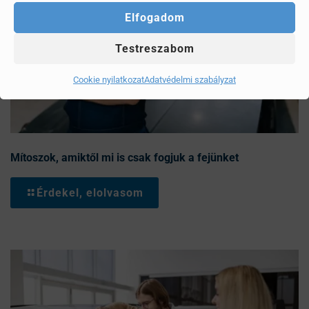
Elfogadom
Testreszabom
Cookie nyilatkozat
Adatvédelmi szabályzat
Mítoszok, amiktől mi is csak fogjuk a fejünket
Érdekel, elolvasom