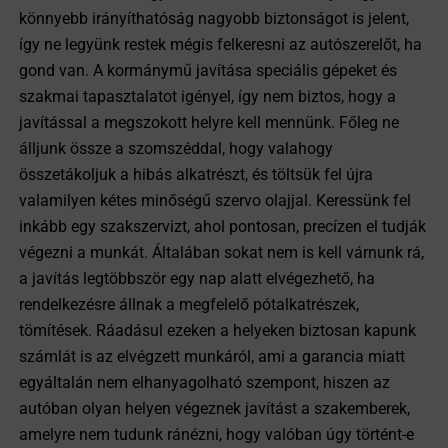
könnyebb irányíthatóság nagyobb biztonságot is jelent,
így ne legyünk restek mégis felkeresni az autószerelőt, ha
gond van. A kormánymű javítása speciális gépeket és
szakmai tapasztalatot igényel, így nem biztos, hogy a
javítással a megszokott helyre kell mennünk. Főleg ne
álljunk össze a szomszéddal, hogy valahogy
összetákoljuk a hibás alkatrészt, és töltsük fel újra
valamilyen kétes minőségű szervo olajjal. Keressünk fel
inkább egy szakszervizt, ahol pontosan, precízen el tudják
végezni a munkát. Általában sokat nem is kell várnunk rá,
a javítás legtöbbször egy nap alatt elvégezhető, ha
rendelkezésre állnak a megfelelő pótalkatrészek,
tömítések. Ráadásul ezeken a helyeken biztosan kapunk
számlát is az elvégzett munkáról, ami a garancia miatt
egyáltalán nem elhanyagolható szempont, hiszen az
autóban olyan helyen végeznek javítást a szakemberek,
amelyre nem tudunk ránézni, hogy valóban úgy történt-e