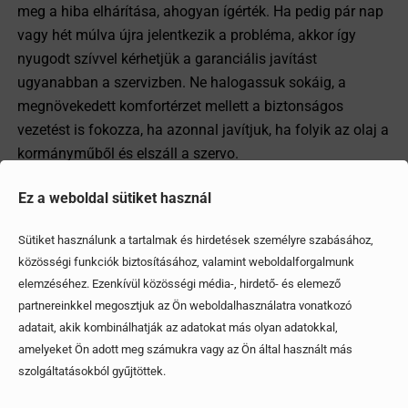
meg a hiba elhárítása, ahogyan ígérték. Ha pedig pár nap
vagy hét múlva újra jelentkezik a probléma, akkor így
nyugodt szívvel kérhetjük a garanciális javítást
ugyanabban a szervizben. Ne halogassuk sokáig, a
megnövekedett komfortérzet mellett a biztonságos
vezetést is fokozza, ha azonnal javítjuk, ha folyik az olaj a
kormányműből és elszáll a szervo.
Ez a weboldal sütiket használ
Megosztom
Sütiket használunk a tartalmak és hirdetések személyre szabásához,
közösségi funkciók biztosításához, valamint weboldalforgalmunk
elemzéséhez. Ezenkívül közösségi média-, hirdető- és elemező
Ezek is érdekelhetik
partnereinkkel megosztjuk az Ön weboldalhasználatra vonatkozó
adatait, akik kombinálhatják az adatokat más olyan adatokkal,
amelyeket Ön adott meg számukra vagy az Ön által használt más
szolgáltatásokból gyűjtöttek.