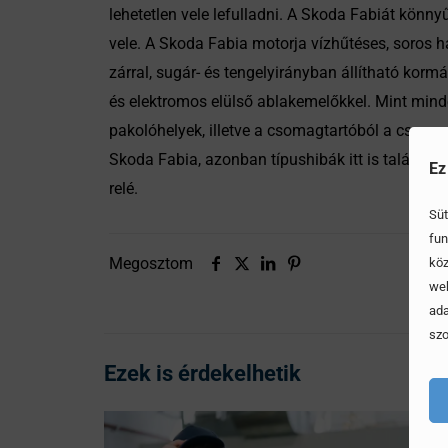
lehetetlen vele lefulladni. A Skoda Fabiát könny
vele. A Skoda Fabia motorja vízhűtéses, soros 
zárral, sugár- és tengelyirányban állítható korm
és elektromos elülső ablakemelőkkel. Mint mind
pakolóhelyek, illetve a csomagtartóból a csom
Skoda Fabia, azonban típushibák itt is találhat
Ez
relé.
Süt
fun
Megosztom
köz
web
ada
szo
Ezek is érdekelhetik