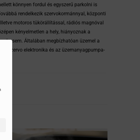
ellett könnyen fordul és egyszerű parkolni is
 Továbbá rendelkezik szervokormánnyal, központi
Illetve motoros tükörállítással, rádiós magnóval
özépen kényelmetlen a hely, hiányoznak a
tos öv sem. Általában megbízhatóan üzemel a
ája, a szervo elektronika és az üzemanyagpumpa-
n