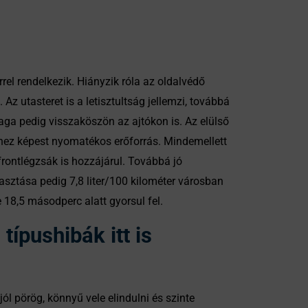
el rendelkezik. Hiányzik róla az oldalvédő
Az utasteret is a letisztultság jellemzi, továbbá
aga pedig visszaköszön az ajtókon is. Az elülső
téhez képest nyomatékos erőforrás. Mindemellett
rontlégzsák is hozzájárul. Továbbá jó
asztása pedig 7,8 liter/100 kilométer városban
 18,5 másodperc alatt gyorsul fel.
ípushibák itt is
l pörög, könnyű vele elindulni és szinte