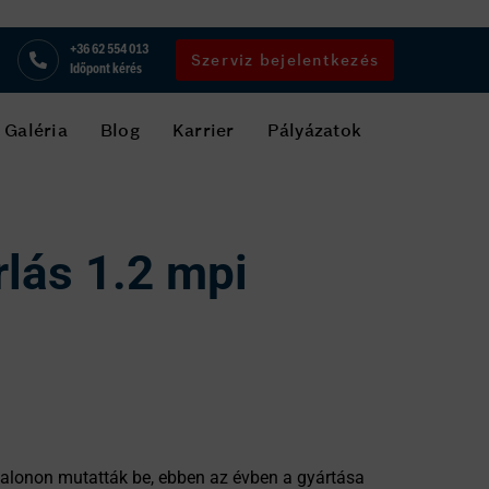
+36 62 554 013
Szerviz bejelentkezés
Időpont kérés
Galéria
Blog
Karrier
Pályázatok
lás 1.2 mpi
zalonon mutatták be, ebben az évben a gyártása