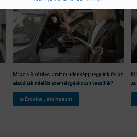
Mi az a 3 kérdés, amit mindenképp tegyünk fel az
Mi
eladónak mielőtt személygépkocsit veszünk?
au
Érdekel, elolvasom