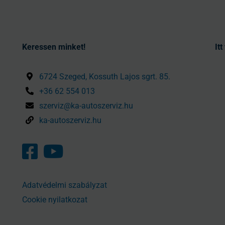
Keressen minket!
It
6724 Szeged, Kossuth Lajos sgrt. 85.
+36 62 554 013
szerviz@ka-autoszerviz.hu
ka-autoszerviz.hu
Adatvédelmi szabályzat
Cookie nyilatkozat