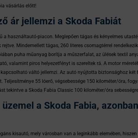
a vásárlás előtt!
ő ár jellemzi a Skoda Fabiát
ű a használtautó-piacon. Meglepően tágas és kényelmes utastérr
rejtve. Mindemellett tágas, 260 literes csomagtérrel rendelkezik. 
iában puha műanyag borítja a műszerfalat, az ülések textil any
ató, valamint piros helyezetfényt is szereltek rá. A motor mére
apcsolható váltó jellemzi. Az autó nyújtotta biztonsághoz két f
át. Teljesítménye 55 lóerő, végsebessége 150 kilométer/óra, fogy
lást tekintve a Skoda Fabia Classic 100 kilométer/óra sebességre
üzemel a Skoda Fabia, azonban t
gáns kisautó, mely városban van a leginkább elemében, hiszen jó