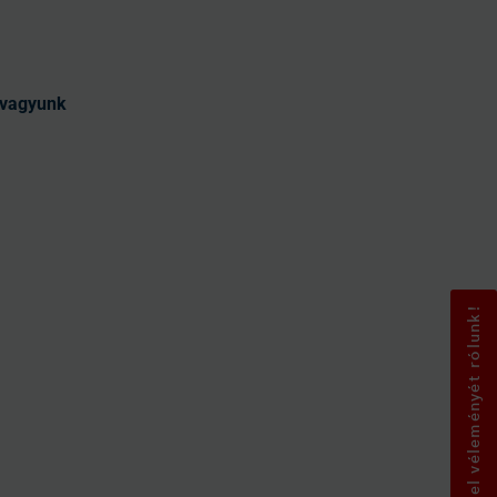
t vagyunk
Mondja el véleményét rólunk!