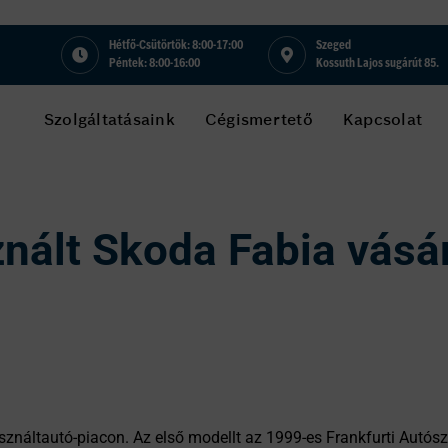
Hétfő-Csütörtök: 8:00-17:00
Szeged
Péntek: 8:00-16:00
Kossuth Lajos sugárút 85.
Szolgáltatásaink
Cégismertető
Kapcsolat
nált Skoda Fabia vásár
sználtautó-piacon. Az első modellt az 1999-es Frankfurti Autós