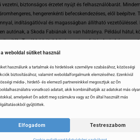
ű vezetni, biztonságos érzetet nyújt és felhasználóbarát. Mindem
háromhengeres, hengerenkénti befecskendezéses, elől beépítve.
ánnyal, indításgátlóval és magasságban állítható vezetőüléssel. 
en autónak, a Skoda Fabiának is van hátránya. Például hátul, k
agrögzítők. Továbbá hátul, középen nincs fejtámla és hárompon
óak. Ide sorolható a gyújtótrafó, az elektromos ablak mechanik
 a weboldal sütiket használ
iket használunk a tartalmak és hirdetések személyre szabásához, közösségi
kciók biztosításához, valamint weboldalforgalmunk elemzéséhez. Ezenkívül
össégi média-, hirdető- és elemező partnereinkkel megosztjuk az Ön
oldalhasználatra vonatkozó adatait, akik kombinálhatják az adatokat más olya
tokkal, amelyeket Ön adott meg számukra vagy az Ön által használt más
lgáltatásokból gyűjtöttek.
Elfogadom
Testreszabom
Cookie nyilatkozat
Adatvédelmi szabályzat