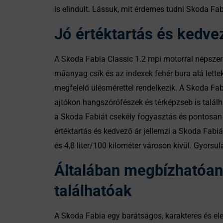
is elindult. Lássuk, mit érdemes tudni Skoda Fabi
Jó értéktartás és kedvez
A Skoda Fabia Classic 1.2 mpi motorral népszer
műanyag csík és az indexek fehér bura alá lettek 
megfelelő ülésmérettel rendelkezik. A Skoda Fab
ajtókon hangszórófészek és térképzseb is találh
a Skoda Fabiát csekély fogyasztás és pontosan k
értéktartás és kedvező ár jellemzi a Skoda Fabi
és 4,8 liter/100 kilométer városon kívül. Gyorsu
Általában megbízhatóan 
találhatóak
A Skoda Fabia egy barátságos, karakteres és ele