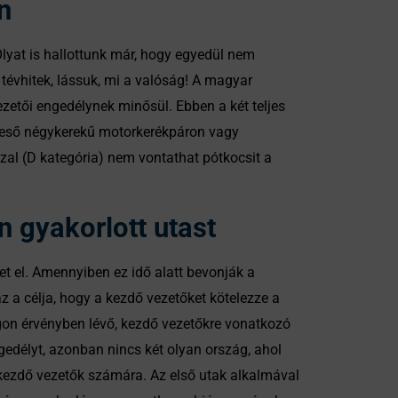
n
Olyat is hallottunk már, hogy egyedül nem
tévhitek, lássuk, mi a valóság! A magyar
zetői engedélynek minősül. Ebben a két teljes
ba eső négykerekű motorkerékpáron vagy
al (D kategória) nem vontathat pótkocsit a
 gyakorlott utast
vet el. Amennyiben ez idő alatt bevonják a
z a célja, hogy a kezdő vezetőket kötelezze a
gon érvényben lévő, kezdő vezetőkre vonatkozó
edélyt, azonban nincs két olyan ország, ahol
kezdő vezetők számára. Az első utak alkalmával