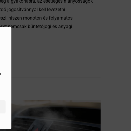
őség a gyakorlásra, az esetleges hiányosságok
dő jogosítvánnyal kell levezetni
teszi, hiszen monoton és folyamatos
leset nemcsak büntetőjogi és anyagi
n