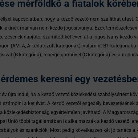
ése mérföldkő a fiatalok körébe
éllyel kapcsolatban, hogy a kezdő vezető nem szállíthat utast. 
nek, akinek már van nem kezdő jogosítványa. Ezek természetesen 
rzésének napjától számított két éven át a jogosítvány kezdő ve
bogón (AM, A, A-korlátozott kategóriák), valamint B1 kategóriá
al (B kategória), tehergépjárművel (C kategória) és autóbussz
 érdemes keresni egy vezetésben
ét év újra indul, ha a kezdő vezető közlekedési szabálysértést kö
ra számolni a két évet. A kezdő vezetői engedély bevezetésének a
el a közlekedésbiztonság egyértelműen javítható. A Magyarorszá
ai Unió többi tagállamában is alkalmazzák a kezdő vezetői eng
bályok és szankciók. Most pedig következzen két jó tanács a 