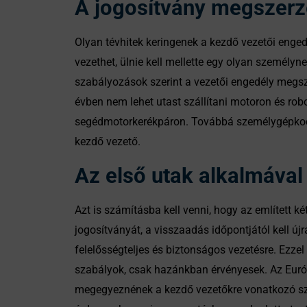
A jogosítvány megszerz
Olyan tévhitek keringenek a kezdő vezetői enged
vezethet, ülnie kell mellette egy olyan személy
szabályozások szerint a vezetői engedély megsze
évben nem lehet utast szállítani motoron és ro
segédmotorkerékpáron. Továbbá személygépkocsiv
kezdő vezető.
Az első utak alkalmával
Azt is számításba kell venni, hogy az említett k
jogosítványát, a visszaadás időpontjától kell új
felelősségteljes és biztonságos vezetésre. Ezz
szabályok, csak hazánkban érvényesek. Az Európ
megegyeznének a kezdő vezetőkre vonatkozó sza