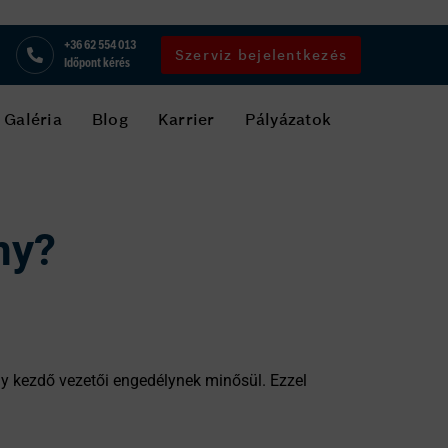
+36 62 554 013
Szerviz bejelentkezés
Időpont kérés
Galéria
Blog
Karrier
Pályázatok
ny?
ny kezdő vezetői engedélynek minősül. Ezzel