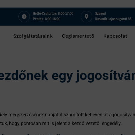
Hétfő-Csütörtök: 8:00-17:00
Szeged
Péntek: 8:00-16:00
Kossuth Lajos sugárút 85.
Szolgáltatásaink
Cégismertető
Kapcsolat
ezdőnek egy jogosítvá
ély megszerzésének napjától számított két éven át a jogosítvá
uk, hogy pontosan mit is jelent a kezdő vezetői engedély.