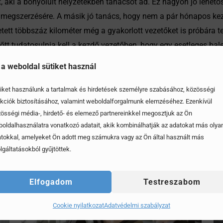
, aki a bonyolult helyzetekben tanácsot ad. Ez nagyon jó lehet
in megszerzésére. A másik jó tanács, hogy nem a pár hónapos kez
tett többszáz kilométer még a gyakorlott vezetőket is próbára 
előtt tudatosulnia kell a kezdő vezetőben, hogy egy esetleges ba
szt vevők életét is veszélyezteti.
 a weboldal sütiket használ
iket használunk a tartalmak és hirdetések személyre szabásához, közösségi
kciók biztosításához, valamint weboldalforgalmunk elemzéséhez. Ezenkívül
össégi média-, hirdető- és elemező partnereinkkel megosztjuk az Ön
oldalhasználatra vonatkozó adatait, akik kombinálhatják az adatokat más olya
tokkal, amelyeket Ön adott meg számukra vagy az Ön által használt más
lgáltatásokból gyűjtöttek.
Elfogadom
Testreszabom
Cookie nyilatkozat
Adatvédelmi szabályzat