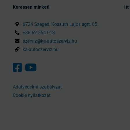
Keressen minket!
It
6724 Szeged, Kossuth Lajos sgrt. 85.
+36 62 554 013
szerviz@ka-autoszerviz.hu
ka-autoszerviz.hu
Adatvédelmi szabályzat
Cookie nyilatkozat