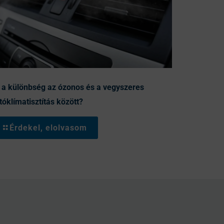
 a különbség az ózonos és a vegyszeres
tóklímatisztítás között?
Érdekel, elolvasom