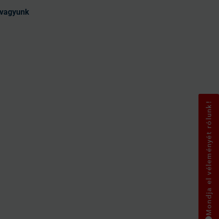
t vagyunk
Mondja el véleményét rólunk!