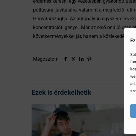
érdemes keresni egy vezetésben gyakorlott utast
pótlására, javítására, valamint a megfelelő rut
Horvátországba. Az autópályán egyszerre leveze
koncentrációt igényel. Már az első önálló utak 
következményekkel jár, hanem a közlekedésben ré
Ez
Süt
Megosztom
fun
köz
web
ada
Ezek is érdekelhetik
szo